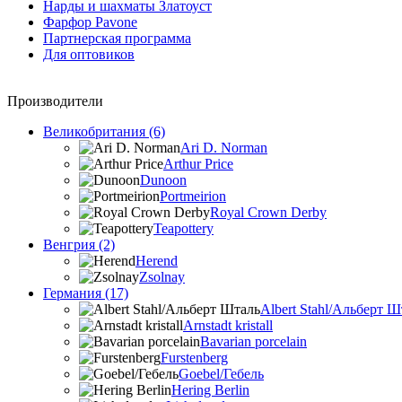
Нарды и шахматы Златоуст
Фарфор Pavone
Партнерская программа
Для оптовиков
Производители
Великобритания (6)
Ari D. Norman
Arthur Price
Dunoon
Portmeirion
Royal Crown Derby
Teapottery
Венгрия (2)
Herend
Zsolnay
Германия (17)
Albert Stahl/Альбеpт Ш
Arnstadt kristall
Bavarian porcelain
Furstenberg
Goebel/Гебель
Hering Berlin