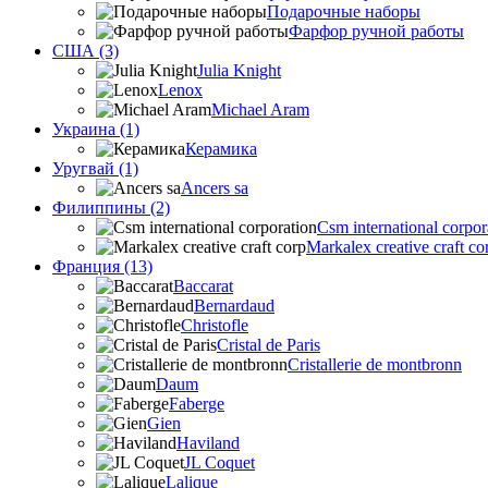
Подарочные наборы
Фарфор ручной работы
США (3)
Julia Knight
Lenox
Michael Aram
Украина (1)
Керамика
Уругвай (1)
Ancers sa
Филиппины (2)
Csm international corpor
Markalex creative craft co
Франция (13)
Baccarat
Bernardaud
Christofle
Cristal de Paris
Cristallerie de montbronn
Daum
Faberge
Gien
Haviland
JL Coquet
Lalique