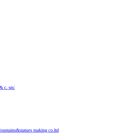
 & c. snc
ountains&statues making co.ltd