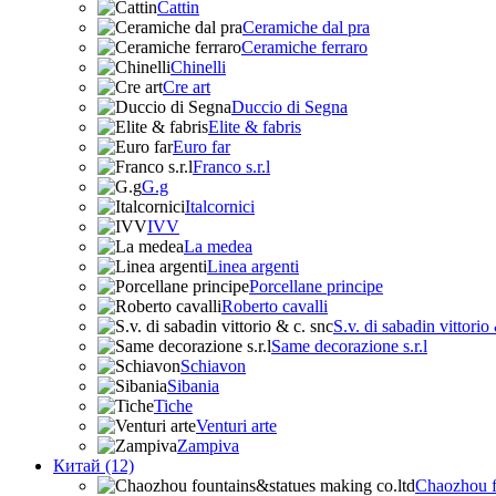
Cattin
Ceramiche dal pra
Ceramiche ferraro
Chinelli
Cre art
Duccio di Segna
Elite & fabris
Euro far
Franco s.r.l
G.g
Italcornici
IVV
La medea
Linea argenti
Porcellane principe
Roberto cavalli
S.v. di sabadin vittorio
Same decorazione s.r.l
Schiavon
Sibania
Tiche
Venturi arte
Zampiva
Китай (12)
Chaozhou f