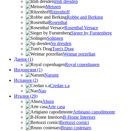
Irish dresden
Meissen
Ritzenhoff
Robbe and Berking
Rosenthal
Rosenthal Versace
Sieger by Furstenberg
Solingen
Sp dresden
Tom's Drag
Weimar porzellan
Дания (1)
Royal copenhagen
Индонезия (1)
Narumi
Испания (2)
Credan s.a
Nao
Италия (29)
Ahura
Arte casa
Artigiano capodimonte
B-Home Interiors
Bertozzi cornici
Bruno costenaro