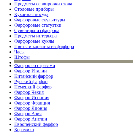
Предметы сервировки стола
Столовые приборы
Кухонная посуда
Фарфоровые скульптуры
Фарфоровые статуэтки
Сувениры из фарфора
Предметы интерьера
Фарфоровые куклы
Цветы и корзины из фарфора
Часы
Штофы
Фарфор со стразами
Фарфор Италии
Китайский фарфор
Русский фарфор
Немецкий фарфор
Фарфор Чехия
Фарфор Испания
Фарфор Франция
Фарфор Япония
Фарфор Азия
Фарфор Англии
Европейский фарфор
Керамика