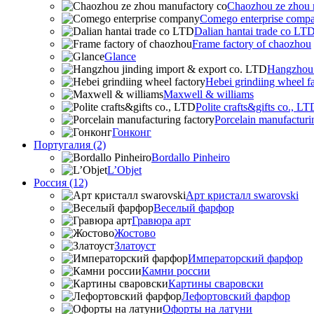
Chaozhou ze zhou 
Comego enterprise comp
Dalian hantai trade co LT
Frame factory of chaozhou
Glance
Hangzhou 
Hebei grindiing wheel f
Maxwell & williams
Polite crafts&gifts co., LT
Porcelain manufacturi
Гонконг
Португалия (2)
Bordallo Pinheiro
L’Objet
Россия (12)
Арт кристалл swarovski
Веселый фарфор
Гравюра арт
Жостово
Златоуст
Императорский фарфор
Камни россии
Картины сваровски
Лефортовский фарфор
Офорты на латуни