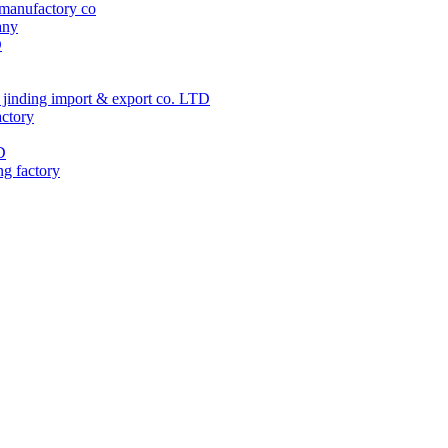
manufactory co
any
D
jinding import & export co. LTD
actory
D
ng factory