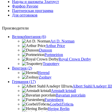
Нарды и шахматы Златоуст
Фарфор Pavone
Партнерская программа
Для оптовиков
Производители
Великобритания (6)
Ari D. Norman
Arthur Price
Dunoon
Portmeirion
Royal Crown Derby
Teapottery
Венгрия (2)
Herend
Zsolnay
Германия (17)
Albert Stahl/Альбеpт Ш
Arnstadt kristall
Bavarian porcelain
Furstenberg
Goebel/Гебель
Hering Berlin