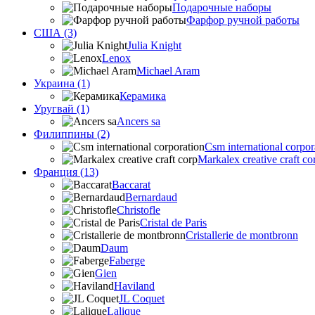
Подарочные наборы
Фарфор ручной работы
США (3)
Julia Knight
Lenox
Michael Aram
Украина (1)
Керамика
Уругвай (1)
Ancers sa
Филиппины (2)
Csm international corpor
Markalex creative craft co
Франция (13)
Baccarat
Bernardaud
Christofle
Cristal de Paris
Cristallerie de montbronn
Daum
Faberge
Gien
Haviland
JL Coquet
Lalique