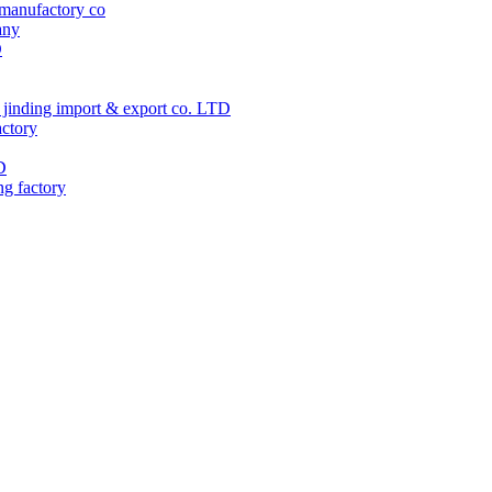
manufactory co
any
D
jinding import & export co. LTD
actory
D
ng factory