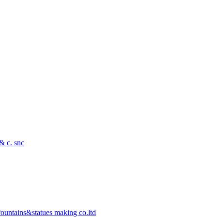
 & c. snc
ountains&statues making co.ltd