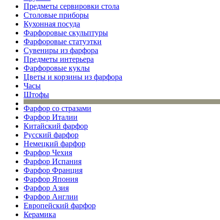
Предметы сервировки стола
Столовые приборы
Кухонная посуда
Фарфоровые скульптуры
Фарфоровые статуэтки
Сувениры из фарфора
Предметы интерьера
Фарфоровые куклы
Цветы и корзины из фарфора
Часы
Штофы
Фарфор со стразами
Фарфор Италии
Китайский фарфор
Русский фарфор
Немецкий фарфор
Фарфор Чехия
Фарфор Испания
Фарфор Франция
Фарфор Япония
Фарфор Азия
Фарфор Англии
Европейский фарфор
Керамика