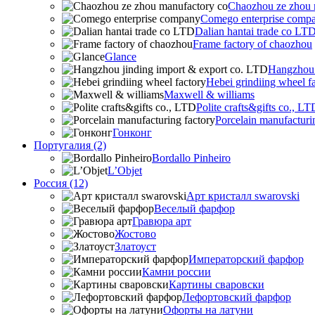
Chaozhou ze zhou 
Comego enterprise comp
Dalian hantai trade co LT
Frame factory of chaozhou
Glance
Hangzhou 
Hebei grindiing wheel f
Maxwell & williams
Polite crafts&gifts co., LT
Porcelain manufacturi
Гонконг
Португалия (2)
Bordallo Pinheiro
L’Objet
Россия (12)
Арт кристалл swarovski
Веселый фарфор
Гравюра арт
Жостово
Златоуст
Императорский фарфор
Камни россии
Картины сваровски
Лефортовский фарфор
Офорты на латуни