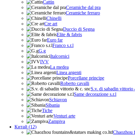
Cattin
Ceramiche dal pra
Ceramiche ferraro
Chinelli
Cre art
Duccio di Segna
Elite & fabris
Euro far
Franco s.r.l
G.g
Italcornici
IVV
La medea
Linea argenti
Porcellane principe
Roberto cavalli
S.v. di sabadin vittorio
Same decorazione s.r.l
Schiavon
Sibania
Tiche
Venturi arte
Zampiva
Китай (12)
Chaozhou f