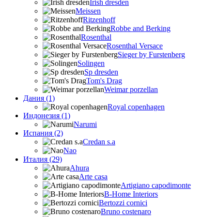
Irish dresden
Meissen
Ritzenhoff
Robbe and Berking
Rosenthal
Rosenthal Versace
Sieger by Furstenberg
Solingen
Sp dresden
Tom's Drag
Weimar porzellan
Дания (1)
Royal copenhagen
Индонезия (1)
Narumi
Испания (2)
Credan s.a
Nao
Италия (29)
Ahura
Arte casa
Artigiano capodimonte
B-Home Interiors
Bertozzi cornici
Bruno costenaro