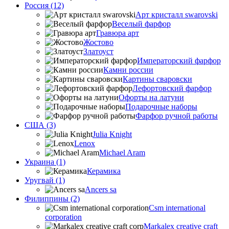
Россия (12)
Арт кристалл swarovski
Веселый фарфор
Гравюра арт
Жостово
Златоуст
Императорский фарфор
Камни россии
Картины сваровски
Лефортовский фарфор
Офорты на латуни
Подарочные наборы
Фарфор ручной работы
США (3)
Julia Knight
Lenox
Michael Aram
Украина (1)
Керамика
Уругвай (1)
Ancers sa
Филиппины (2)
Csm international
corporation
Markalex creative craft