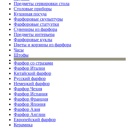
Предметы сервировки стола
Столовые приборы
Кухонная посуда
Фарфоровые скульптуры
Фарфоровые статуэтки
Сувениры из фарфора
Предметы интерьера
Фарфоровые куклы
Цветы и корзины из фарфора
Часы
Штофы
Фарфор со стразами
Фарфор Италии
Китайский фарфор
Русский фарфор
Немецкий фарфор
Фарфор Чехия
Фарфор Испания
Фарфор Франция
Фарфор Япония
Фарфор Азия
Фарфор Англии
Европейский фарфор
Керамика