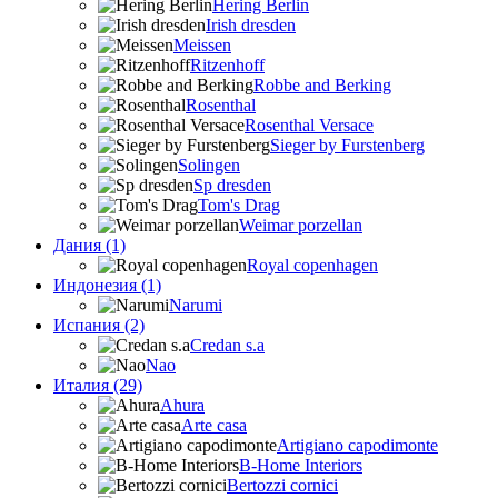
Hering Berlin
Irish dresden
Meissen
Ritzenhoff
Robbe and Berking
Rosenthal
Rosenthal Versace
Sieger by Furstenberg
Solingen
Sp dresden
Tom's Drag
Weimar porzellan
Дания (1)
Royal copenhagen
Индонезия (1)
Narumi
Испания (2)
Credan s.a
Nao
Италия (29)
Ahura
Arte casa
Artigiano capodimonte
B-Home Interiors
Bertozzi cornici