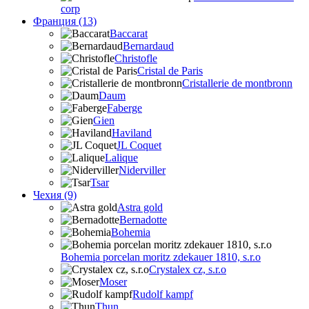
corp
Франция (13)
Baccarat
Bernardaud
Christofle
Cristal de Paris
Cristallerie de montbronn
Daum
Faberge
Gien
Haviland
JL Coquet
Lalique
Niderviller
Tsar
Чехия (9)
Astra gold
Bernadotte
Bohemia
Bohemia porcelan moritz zdekauer 1810, s.r.o
Crystalex cz, s.r.o
Moser
Rudolf kampf
Thun