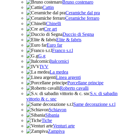
Bruno costenaro
Cattin
Ceramiche dal pra
Ceramiche ferraro
Chinelli
Cre art
Duccio di Segna
Elite & fabris
Euro far
Franco s.r.l
G.g
Italcornici
IVV
La medea
Linea argenti
Porcellane principe
Roberto cavalli
S.v. di sabadin
vittorio & c. snc
Same decorazione s.r.l
Schiavon
Sibania
Tiche
Venturi arte
Zampiva