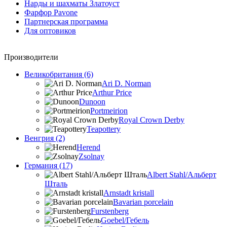
Нарды и шахматы Златоуст
Фарфор Pavone
Партнерская программа
Для оптовиков
Производители
Великобритания (6)
Ari D. Norman
Arthur Price
Dunoon
Portmeirion
Royal Crown Derby
Teapottery
Венгрия (2)
Herend
Zsolnay
Германия (17)
Albert Stahl/Альбеpт
Шталь
Arnstadt kristall
Bavarian porcelain
Furstenberg
Goebel/Гебель