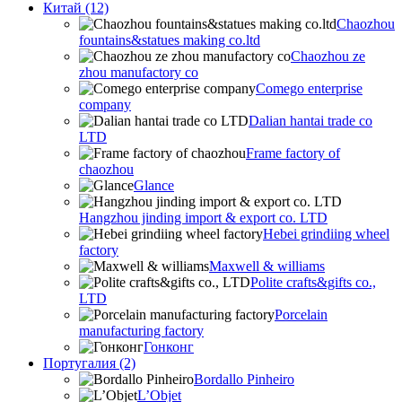
Китай (12)
Chaozhou
fountains&statues making co.ltd
Chaozhou ze
zhou manufactory co
Comego enterprise
company
Dalian hantai trade co
LTD
Frame factory of
chaozhou
Glance
Hangzhou jinding import & export co. LTD
Hebei grindiing wheel
factory
Maxwell & williams
Polite crafts&gifts co.,
LTD
Porcelain
manufacturing factory
Гонконг
Португалия (2)
Bordallo Pinheiro
L’Objet