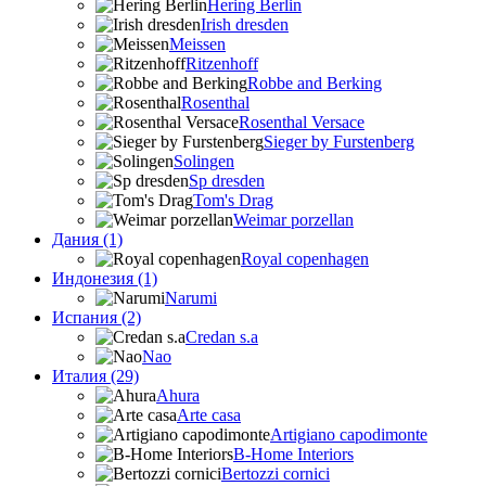
Hering Berlin
Irish dresden
Meissen
Ritzenhoff
Robbe and Berking
Rosenthal
Rosenthal Versace
Sieger by Furstenberg
Solingen
Sp dresden
Tom's Drag
Weimar porzellan
Дания (1)
Royal copenhagen
Индонезия (1)
Narumi
Испания (2)
Credan s.a
Nao
Италия (29)
Ahura
Arte casa
Artigiano capodimonte
B-Home Interiors
Bertozzi cornici