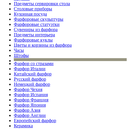
Предметы сервировки стола
Столовые приборы
Кухонная посуда
Фарфоровые скульптуры
Фарфоровые статуэтки
Сувениры из фарфора
Предметы интерьера
Фарфоровые куклы
Цветы и корзины из фарфора
Часы
Штофы
Фарфор со стразами
Фарфор Италии
Китайский фарфор
Русский фарфор
Немецкий фарфор
Фарфор Чехия
Фарфор Испания
Фарфор Франция
Фарфор Япония
Фарфор Азия
Фарфор Англии
Европейский фарфор
Керамика