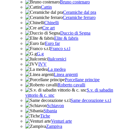
Bruno costenaro
Cattin
Ceramiche dal pra
Ceramiche ferraro
Chinelli
Cre art
Duccio di Segna
Elite & fabris
Euro far
Franco s.r.l
G.g
Italcornici
IVV
La medea
Linea argenti
Porcellane principe
Roberto cavalli
S.v. di sabadin
vittorio & c. snc
Same decorazione s.r.l
Schiavon
Sibania
Tiche
Venturi arte
Zampiva