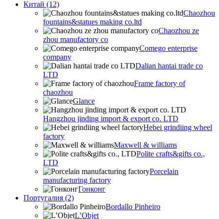
Китай (12)
Chaozhou
fountains&statues making co.ltd
Chaozhou ze
zhou manufactory co
Comego enterprise
company
Dalian hantai trade co
LTD
Frame factory of
chaozhou
Glance
Hangzhou jinding import & export co. LTD
Hebei grindiing wheel
factory
Maxwell & williams
Polite crafts&gifts co.,
LTD
Porcelain
manufacturing factory
Гонконг
Португалия (2)
Bordallo Pinheiro
L’Objet