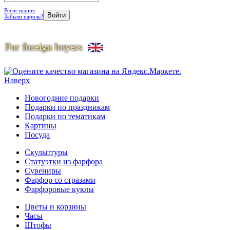
Регистрация
Забыли пароль?
Наверх
Новогодние подарки
Подарки по праздникам
Подарки по тематикам
Картины
Посуда
Скульптуры
Статуэтки из фарфора
Сувениры
Фарфор со стразами
Фарфоровые куклы
Цветы и корзины
Часы
Штофы