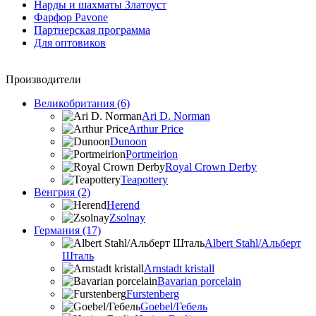
Нарды и шахматы Златоуст
Фарфор Pavone
Партнерская программа
Для оптовиков
Производители
Великобритания (6)
Ari D. Norman
Arthur Price
Dunoon
Portmeirion
Royal Crown Derby
Teapottery
Венгрия (2)
Herend
Zsolnay
Германия (17)
Albert Stahl/Альбеpт
Шталь
Arnstadt kristall
Bavarian porcelain
Furstenberg
Goebel/Гебель