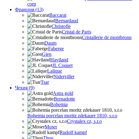
corp
Франция (13)
Baccarat
Bernardaud
Christofle
Cristal de Paris
Cristallerie de montbronn
Daum
Faberge
Gien
Haviland
JL Coquet
Lalique
Niderviller
Tsar
Чехия (9)
Astra gold
Bernadotte
Bohemia
Bohemia porcelan moritz zdekauer 1810, s.r.o
Crystalex cz, s.r.o
Moser
Rudolf kampf
Thun