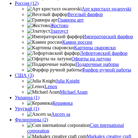
Россия (12)
Арт кристалл swarovski
Веселый фарфор
Гравюра арт
Жостово
Златоуст
Императорский фарфор
Камни россии
Картины сваровски
Лефортовский фарфор
Офорты на латуни
Подарочные наборы
Фарфор ручной работы
США (3)
Julia Knight
Lenox
Michael Aram
Украина (1)
Керамика
Уругвай (1)
Ancers sa
Филиппины (2)
Csm international
corporation
Markalex creative craft