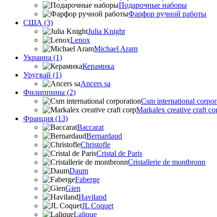
Подарочные наборы
Фарфор ручной работы
США (3)
Julia Knight
Lenox
Michael Aram
Украина (1)
Керамика
Уругвай (1)
Ancers sa
Филиппины (2)
Csm international corpor
Markalex creative craft co
Франция (13)
Baccarat
Bernardaud
Christofle
Cristal de Paris
Cristallerie de montbronn
Daum
Faberge
Gien
Haviland
JL Coquet
Lalique