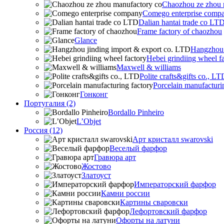
Chaozhou ze zhou 
Comego enterprise comp
Dalian hantai trade co LT
Frame factory of chaozhou
Glance
Hangzhou 
Hebei grindiing wheel f
Maxwell & williams
Polite crafts&gifts co., LT
Porcelain manufacturi
Гонконг
Португалия (2)
Bordallo Pinheiro
L’Objet
Россия (12)
Арт кристалл swarovski
Веселый фарфор
Гравюра арт
Жостово
Златоуст
Императорский фарфор
Камни россии
Картины сваровски
Лефортовский фарфор
Офорты на латуни