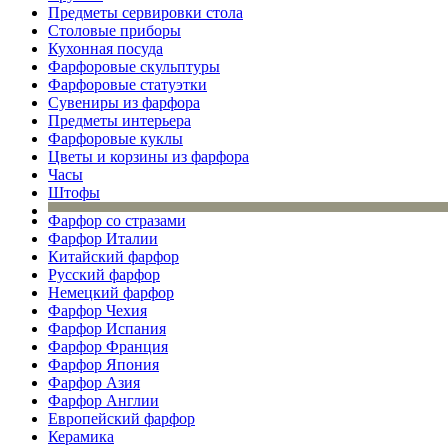
Предметы сервировки стола
Столовые приборы
Кухонная посуда
Фарфоровые скульптуры
Фарфоровые статуэтки
Сувениры из фарфора
Предметы интерьера
Фарфоровые куклы
Цветы и корзины из фарфора
Часы
Штофы
Фарфор со стразами
Фарфор Италии
Китайский фарфор
Русский фарфор
Немецкий фарфор
Фарфор Чехия
Фарфор Испания
Фарфор Франция
Фарфор Япония
Фарфор Азия
Фарфор Англии
Европейский фарфор
Керамика