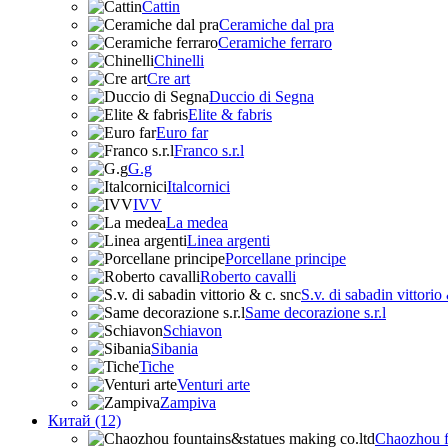
Cattin
Ceramiche dal pra
Ceramiche ferraro
Chinelli
Cre art
Duccio di Segna
Elite & fabris
Euro far
Franco s.r.l
G.g
Italcornici
IVV
La medea
Linea argenti
Porcellane principe
Roberto cavalli
S.v. di sabadin vittorio
Same decorazione s.r.l
Schiavon
Sibania
Tiche
Venturi arte
Zampiva
Китай (12)
Chaozhou f