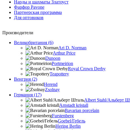
Нарды и шахматы Златоуст
Фарфор Pavone
Партнерская программа
Для оптовиков
Производители
Великобритания (6)
Ari D. Norman
Arthur Price
Dunoon
Portmeirion
Royal Crown Derby
Teapottery
Венгрия (2)
Herend
Zsolnay
Германия (17)
Albert Stahl/Альбеpт Ш
Arnstadt kristall
Bavarian porcelain
Furstenberg
Goebel/Гебель
Hering Berlin