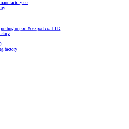
manufactory co
any
D
jinding import & export co. LTD
actory
D
ng factory