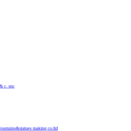
 & c. snc
ountains&statues making co.ltd