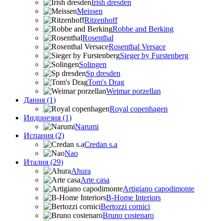
Irish dresden
Meissen
Ritzenhoff
Robbe and Berking
Rosenthal
Rosenthal Versace
Sieger by Furstenberg
Solingen
Sp dresden
Tom's Drag
Weimar porzellan
Дания (1)
Royal copenhagen
Индонезия (1)
Narumi
Испания (2)
Credan s.a
Nao
Италия (29)
Ahura
Arte casa
Artigiano capodimonte
B-Home Interiors
Bertozzi cornici
Bruno costenaro