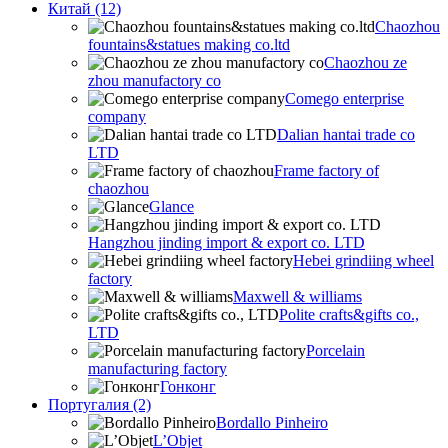
Китай (12)
Chaozhou
fountains&statues making co.ltd
Chaozhou ze
zhou manufactory co
Comego enterprise
company
Dalian hantai trade co
LTD
Frame factory of
chaozhou
Glance
Hangzhou jinding import & export co. LTD
Hebei grindiing wheel
factory
Maxwell & williams
Polite crafts&gifts co.,
LTD
Porcelain
manufacturing factory
Гонконг
Португалия (2)
Bordallo Pinheiro
L’Objet