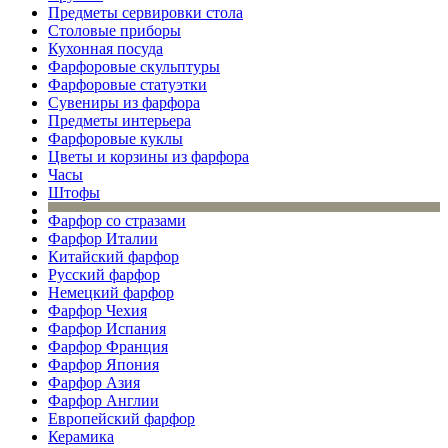
Предметы сервировки стола
Столовые приборы
Кухонная посуда
Фарфоровые скульптуры
Фарфоровые статуэтки
Сувениры из фарфора
Предметы интерьера
Фарфоровые куклы
Цветы и корзины из фарфора
Часы
Штофы
Фарфор со стразами
Фарфор Италии
Китайский фарфор
Русский фарфор
Немецкий фарфор
Фарфор Чехия
Фарфор Испания
Фарфор Франция
Фарфор Япония
Фарфор Азия
Фарфор Англии
Европейский фарфор
Керамика