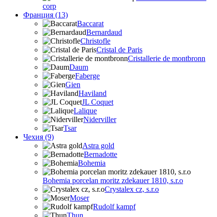
corp
Франция (13)
Baccarat
Bernardaud
Christofle
Cristal de Paris
Cristallerie de montbronn
Daum
Faberge
Gien
Haviland
JL Coquet
Lalique
Niderviller
Tsar
Чехия (9)
Astra gold
Bernadotte
Bohemia
Bohemia porcelan moritz zdekauer 1810, s.r.o
Crystalex cz, s.r.o
Moser
Rudolf kampf
Thun