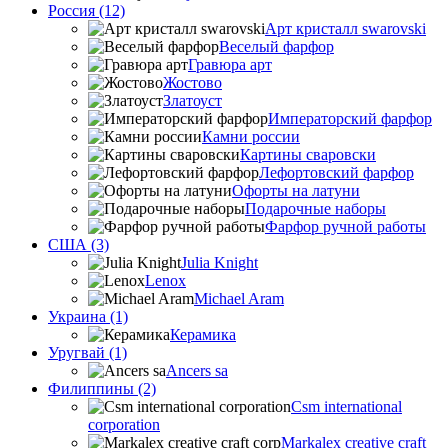
Россия (12)
Арт кристалл swarovski
Веселый фарфор
Гравюра арт
Жостово
Златоуст
Императорский фарфор
Камни россии
Картины сваровски
Лефортовский фарфор
Офорты на латуни
Подарочные наборы
Фарфор ручной работы
США (3)
Julia Knight
Lenox
Michael Aram
Украина (1)
Керамика
Уругвай (1)
Ancers sa
Филиппины (2)
Csm international
corporation
Markalex creative craft