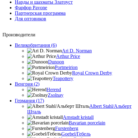
Нарды и шахматы Златоуст
Фарфор Pavone
Партнерская программа
Для оптовиков
Производители
Великобритания (6)
Ari D. Norman
Arthur Price
Dunoon
Portmeirion
Royal Crown Derby
Teapottery
Венгрия (2)
Herend
Zsolnay
Германия (17)
Albert Stahl/Альбеpт
Шталь
Arnstadt kristall
Bavarian porcelain
Furstenberg
Goebel/Гебель