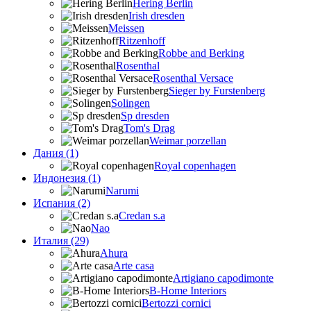
Hering Berlin
Irish dresden
Meissen
Ritzenhoff
Robbe and Berking
Rosenthal
Rosenthal Versace
Sieger by Furstenberg
Solingen
Sp dresden
Tom's Drag
Weimar porzellan
Дания (1)
Royal copenhagen
Индонезия (1)
Narumi
Испания (2)
Credan s.a
Nao
Италия (29)
Ahura
Arte casa
Artigiano capodimonte
B-Home Interiors
Bertozzi cornici