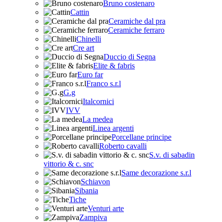
Bruno costenaro
Cattin
Ceramiche dal pra
Ceramiche ferraro
Chinelli
Cre art
Duccio di Segna
Elite & fabris
Euro far
Franco s.r.l
G.g
Italcornici
IVV
La medea
Linea argenti
Porcellane principe
Roberto cavalli
S.v. di sabadin
vittorio & c. snc
Same decorazione s.r.l
Schiavon
Sibania
Tiche
Venturi arte
Zampiva