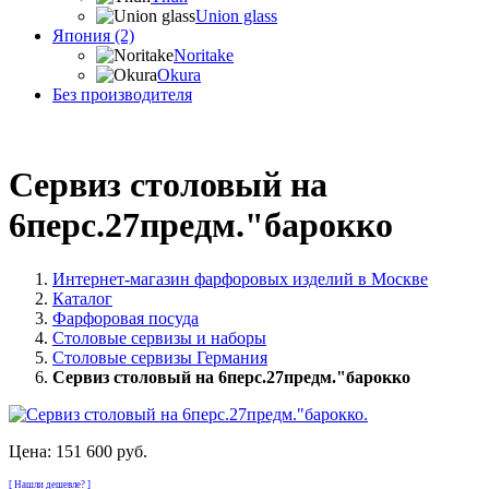
Union glass
Япония (2)
Noritake
Okura
Без производителя
Сервиз столовый на
6перс.27предм."барокко
Интернет-магазин фарфоровых изделий в Москве
Каталог
Фарфоровая посуда
Столовые сервизы и наборы
Столовые сервизы Германия
Сервиз столовый на 6перс.27предм."барокко
Цена:
151 600 руб.
[ Нашли дешевле? ]