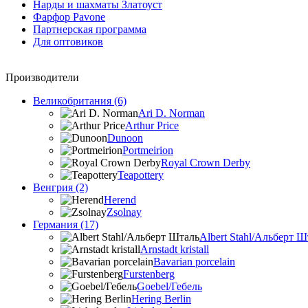
Нарды и шахматы Златоуст
Фарфор Pavone
Партнерская программа
Для оптовиков
Производители
Великобритания (6)
Ari D. Norman
Arthur Price
Dunoon
Portmeirion
Royal Crown Derby
Teapottery
Венгрия (2)
Herend
Zsolnay
Германия (17)
Albert Stahl/Альбеpт Ш
Arnstadt kristall
Bavarian porcelain
Furstenberg
Goebel/Гебель
Hering Berlin