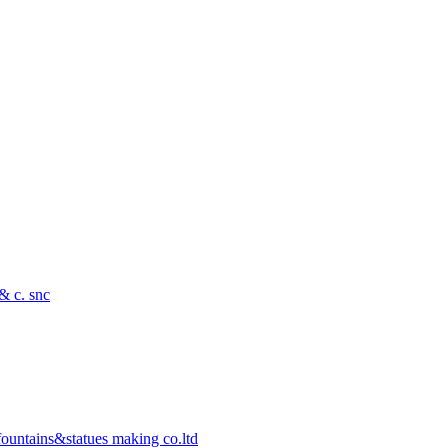
 & c. snc
ountains&statues making co.ltd