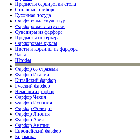
Предметы сервировки стола
Столовые приборы
Кухонная посуда
Фарфоровые скульптуры
Фарфоровые статуэтки
Сувениры из фарфора
Предметы интерьера
Фарфоровые куклы
Цветы и корзины из фарфора
Часы
Штофы
Фарфор со стразами
Фарфор Италии
Китайский фарфор
Русский фарфор
Немецкий фарфор
Фарфор Чехия
Фарфор Испания
Фарфор Франция
Фарфор Япония
Фарфор Азия
Фарфор Англии
Европейский фарфор
Керамика