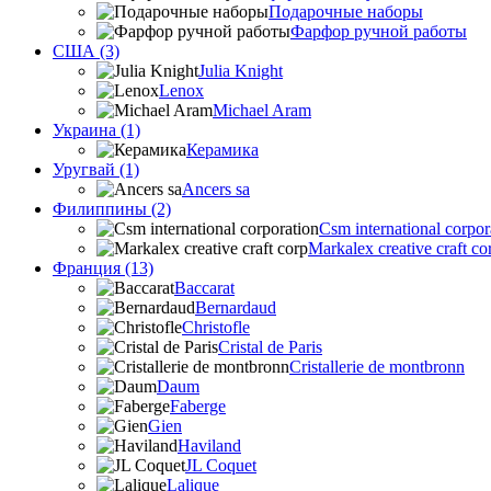
Подарочные наборы
Фарфор ручной работы
США (3)
Julia Knight
Lenox
Michael Aram
Украина (1)
Керамика
Уругвай (1)
Ancers sa
Филиппины (2)
Csm international corpor
Markalex creative craft co
Франция (13)
Baccarat
Bernardaud
Christofle
Cristal de Paris
Cristallerie de montbronn
Daum
Faberge
Gien
Haviland
JL Coquet
Lalique