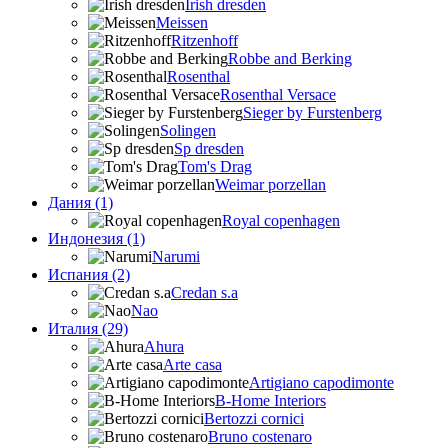
Irish dresden
Meissen
Ritzenhoff
Robbe and Berking
Rosenthal
Rosenthal Versace
Sieger by Furstenberg
Solingen
Sp dresden
Tom's Drag
Weimar porzellan
Дания (1)
Royal copenhagen
Индонезия (1)
Narumi
Испания (2)
Credan s.a
Nao
Италия (29)
Ahura
Arte casa
Artigiano capodimonte
B-Home Interiors
Bertozzi cornici
Bruno costenaro