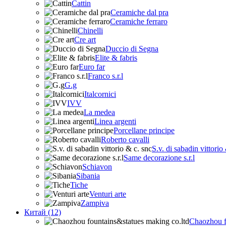
Cattin
Ceramiche dal pra
Ceramiche ferraro
Chinelli
Cre art
Duccio di Segna
Elite & fabris
Euro far
Franco s.r.l
G.g
Italcornici
IVV
La medea
Linea argenti
Porcellane principe
Roberto cavalli
S.v. di sabadin vittorio
Same decorazione s.r.l
Schiavon
Sibania
Tiche
Venturi arte
Zampiva
Китай (12)
Chaozhou f