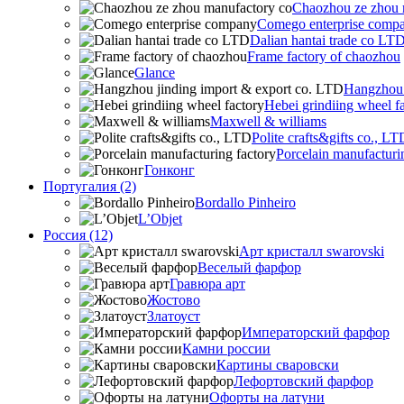
Chaozhou ze zhou 
Comego enterprise comp
Dalian hantai trade co LT
Frame factory of chaozhou
Glance
Hangzhou 
Hebei grindiing wheel f
Maxwell & williams
Polite crafts&gifts co., LT
Porcelain manufacturi
Гонконг
Португалия (2)
Bordallo Pinheiro
L’Objet
Россия (12)
Арт кристалл swarovski
Веселый фарфор
Гравюра арт
Жостово
Златоуст
Императорский фарфор
Камни россии
Картины сваровски
Лефортовский фарфор
Офорты на латуни