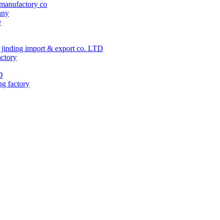
manufactory co
any
D
jinding import & export co. LTD
actory
D
ng factory