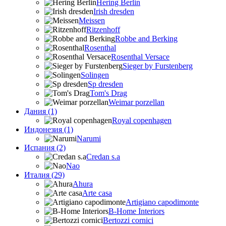
Hering Berlin
Irish dresden
Meissen
Ritzenhoff
Robbe and Berking
Rosenthal
Rosenthal Versace
Sieger by Furstenberg
Solingen
Sp dresden
Tom's Drag
Weimar porzellan
Дания (1)
Royal copenhagen
Индонезия (1)
Narumi
Испания (2)
Credan s.a
Nao
Италия (29)
Ahura
Arte casa
Artigiano capodimonte
B-Home Interiors
Bertozzi cornici