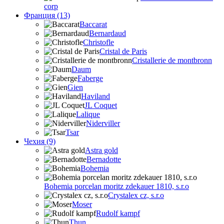
corp
Франция (13)
Baccarat
Bernardaud
Christofle
Cristal de Paris
Cristallerie de montbronn
Daum
Faberge
Gien
Haviland
JL Coquet
Lalique
Niderviller
Tsar
Чехия (9)
Astra gold
Bernadotte
Bohemia
Bohemia porcelan moritz zdekauer 1810, s.r.o
Crystalex cz, s.r.o
Moser
Rudolf kampf
Thun