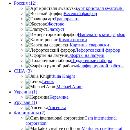
Россия (12)
Арт кристалл swarovski
Веселый фарфор
Гравюра арт
Жостово
Златоуст
Императорский фарфор
Камни россии
Картины сваровски
Лефортовский фарфор
Офорты на латуни
Подарочные наборы
Фарфор ручной работы
США (3)
Julia Knight
Lenox
Michael Aram
Украина (1)
Керамика
Уругвай (1)
Ancers sa
Филиппины (2)
Csm international
corporation
Markalex creative craft