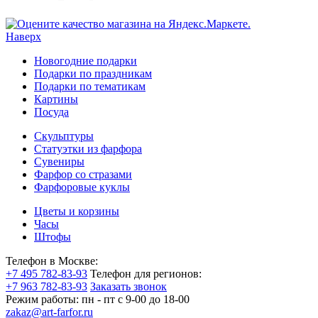
Наверх
Новогодние подарки
Подарки по праздникам
Подарки по тематикам
Картины
Посуда
Скульптуры
Статуэтки из фарфора
Сувениры
Фарфор со стразами
Фарфоровые куклы
Цветы и корзины
Часы
Штофы
Телефон в Москве:
+7 495 782-83-93
Телефон для регионов:
+7 963 782-83-93
Заказать звонок
Режим работы:
пн - пт c 9-00 до 18-00
zakaz@art-farfor.ru