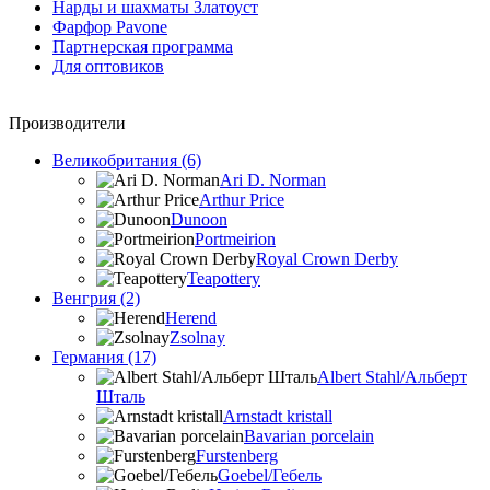
Нарды и шахматы Златоуст
Фарфор Pavone
Партнерская программа
Для оптовиков
Производители
Великобритания (6)
Ari D. Norman
Arthur Price
Dunoon
Portmeirion
Royal Crown Derby
Teapottery
Венгрия (2)
Herend
Zsolnay
Германия (17)
Albert Stahl/Альбеpт
Шталь
Arnstadt kristall
Bavarian porcelain
Furstenberg
Goebel/Гебель