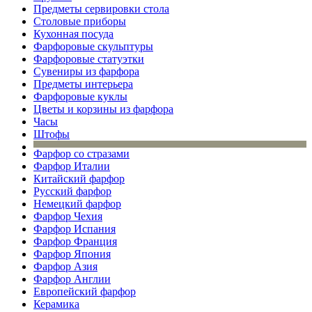
Предметы сервировки стола
Столовые приборы
Кухонная посуда
Фарфоровые скульптуры
Фарфоровые статуэтки
Сувениры из фарфора
Предметы интерьера
Фарфоровые куклы
Цветы и корзины из фарфора
Часы
Штофы
Фарфор со стразами
Фарфор Италии
Китайский фарфор
Русский фарфор
Немецкий фарфор
Фарфор Чехия
Фарфор Испания
Фарфор Франция
Фарфор Япония
Фарфор Азия
Фарфор Англии
Европейский фарфор
Керамика