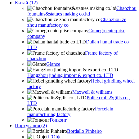
Китай (12)
Chaozhou
fountains&statues making co.ltd
Chaozhou ze
zhou manufactory co
Comego enterprise
company
Dalian hantai trade co
LTD
Frame factory of
chaozhou
Glance
Hangzhou jinding import & export co. LTD
Hebei grindiing wheel
factory
Maxwell & williams
Polite crafts&gifts co.,
LTD
Porcelain
manufacturing factory
Гонконг
Португалия (2)
Bordallo Pinheiro
L’Objet