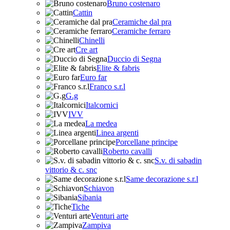
Bruno costenaro
Cattin
Ceramiche dal pra
Ceramiche ferraro
Chinelli
Cre art
Duccio di Segna
Elite & fabris
Euro far
Franco s.r.l
G.g
Italcornici
IVV
La medea
Linea argenti
Porcellane principe
Roberto cavalli
S.v. di sabadin
vittorio & c. snc
Same decorazione s.r.l
Schiavon
Sibania
Tiche
Venturi arte
Zampiva