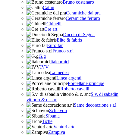
Bruno costenaro
Cattin
Ceramiche dal pra
Ceramiche ferraro
Chinelli
Cre art
Duccio di Segna
Elite & fabris
Euro far
Franco s.r.l
G.g
Italcornici
IVV
La medea
Linea argenti
Porcellane principe
Roberto cavalli
S.v. di sabadin
vittorio & c. snc
Same decorazione s.r.l
Schiavon
Sibania
Tiche
Venturi arte
Zampiva