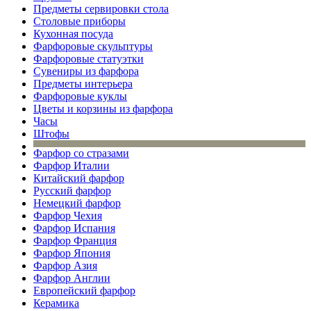
Предметы сервировки стола
Столовые приборы
Кухонная посуда
Фарфоровые скульптуры
Фарфоровые статуэтки
Сувениры из фарфора
Предметы интерьера
Фарфоровые куклы
Цветы и корзины из фарфора
Часы
Штофы
Фарфор со стразами
Фарфор Италии
Китайский фарфор
Русский фарфор
Немецкий фарфор
Фарфор Чехия
Фарфор Испания
Фарфор Франция
Фарфор Япония
Фарфор Азия
Фарфор Англии
Европейский фарфор
Керамика