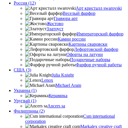
Россия (12)
Арт кристалл swarovski
Веселый фарфор
Гравюра арт
Жостово
Златоуст
Императорский фарфор
Камни россии
Картины сваровски
Лефортовский фарфор
Офорты на латуни
Подарочные наборы
Фарфор ручной работы
США (3)
Julia Knight
Lenox
Michael Aram
Украина (1)
Керамика
Уругвай (1)
Ancers sa
Филиппины (2)
Csm international
corporation
Markalex creative craft