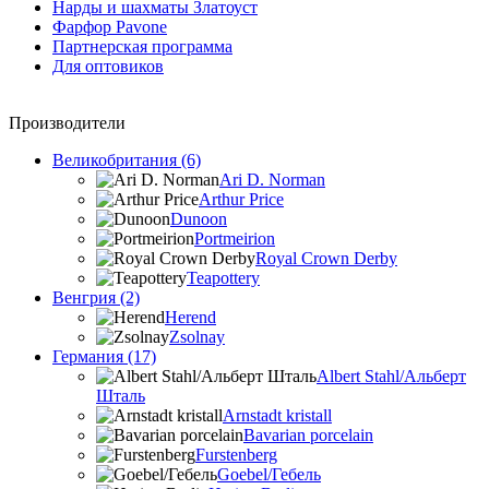
Нарды и шахматы Златоуст
Фарфор Pavone
Партнерская программа
Для оптовиков
Производители
Великобритания (6)
Ari D. Norman
Arthur Price
Dunoon
Portmeirion
Royal Crown Derby
Teapottery
Венгрия (2)
Herend
Zsolnay
Германия (17)
Albert Stahl/Альбеpт
Шталь
Arnstadt kristall
Bavarian porcelain
Furstenberg
Goebel/Гебель