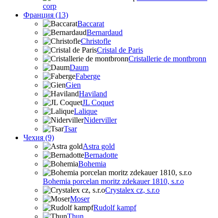
corp
Франция (13)
Baccarat
Bernardaud
Christofle
Cristal de Paris
Cristallerie de montbronn
Daum
Faberge
Gien
Haviland
JL Coquet
Lalique
Niderviller
Tsar
Чехия (9)
Astra gold
Bernadotte
Bohemia
Bohemia porcelan moritz zdekauer 1810, s.r.o
Crystalex cz, s.r.o
Moser
Rudolf kampf
Thun