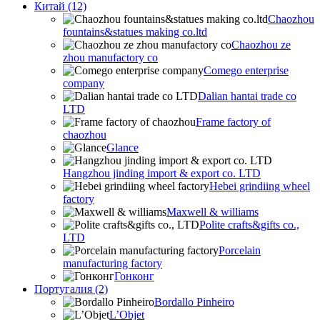
Китай (12)
Chaozhou
fountains&statues making co.ltd
Chaozhou ze
zhou manufactory co
Comego enterprise
company
Dalian hantai trade co
LTD
Frame factory of
chaozhou
Glance
Hangzhou jinding import & export co. LTD
Hebei grindiing wheel
factory
Maxwell & williams
Polite crafts&gifts co.,
LTD
Porcelain
manufacturing factory
Гонконг
Португалия (2)
Bordallo Pinheiro
L’Objet