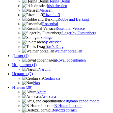
Hering Berlin
Irish dresden
Meissen
Ritzenhoff
Robbe and Berking
Rosenthal
Rosenthal Versace
Sieger by Furstenberg
Solingen
Sp dresden
Tom's Drag
Weimar porzellan
Дания (1)
Royal copenhagen
Индонезия (1)
Narumi
Испания (2)
Credan s.a
Nao
Италия (29)
Ahura
Arte casa
Artigiano capodimonte
B-Home Interiors
Bertozzi cornici