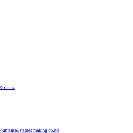
 & c. snc
ountains&statues making co.ltd