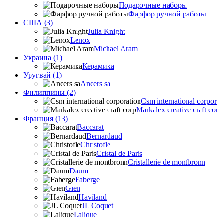
Подарочные наборы
Фарфор ручной работы
США (3)
Julia Knight
Lenox
Michael Aram
Украина (1)
Керамика
Уругвай (1)
Ancers sa
Филиппины (2)
Csm international corpor
Markalex creative craft co
Франция (13)
Baccarat
Bernardaud
Christofle
Cristal de Paris
Cristallerie de montbronn
Daum
Faberge
Gien
Haviland
JL Coquet
Lalique