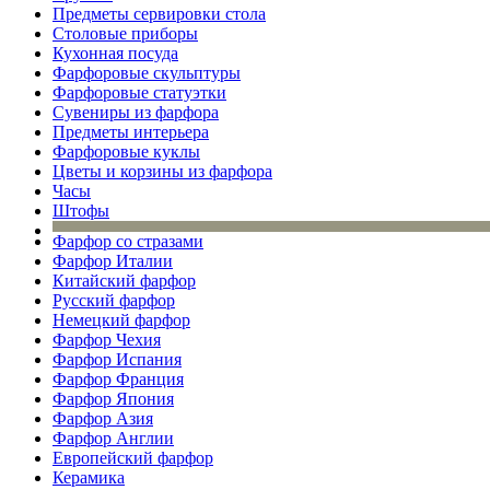
Предметы сервировки стола
Столовые приборы
Кухонная посуда
Фарфоровые скульптуры
Фарфоровые статуэтки
Сувениры из фарфора
Предметы интерьера
Фарфоровые куклы
Цветы и корзины из фарфора
Часы
Штофы
Фарфор со стразами
Фарфор Италии
Китайский фарфор
Русский фарфор
Немецкий фарфор
Фарфор Чехия
Фарфор Испания
Фарфор Франция
Фарфор Япония
Фарфор Азия
Фарфор Англии
Европейский фарфор
Керамика