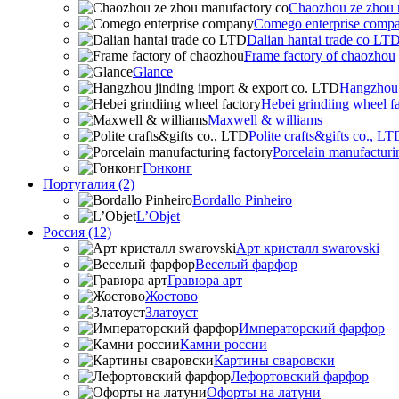
Chaozhou ze zhou 
Comego enterprise comp
Dalian hantai trade co LT
Frame factory of chaozhou
Glance
Hangzhou 
Hebei grindiing wheel f
Maxwell & williams
Polite crafts&gifts co., LT
Porcelain manufacturi
Гонконг
Португалия (2)
Bordallo Pinheiro
L’Objet
Россия (12)
Арт кристалл swarovski
Веселый фарфор
Гравюра арт
Жостово
Златоуст
Императорский фарфор
Камни россии
Картины сваровски
Лефортовский фарфор
Офорты на латуни