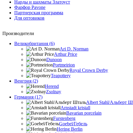
Нарды и шахматы Златоуст
Фарфор Pavone
Партнерская программа
Для оптовиков
Производители
Великобритания (6)
Ari D. Norman
Arthur Price
Dunoon
Portmeirion
Royal Crown Derby
Teapottery
Венгрия (2)
Herend
Zsolnay
Германия (17)
Albert Stahl/Альбеpт Ш
Arnstadt kristall
Bavarian porcelain
Furstenberg
Goebel/Гебель
Hering Berlin