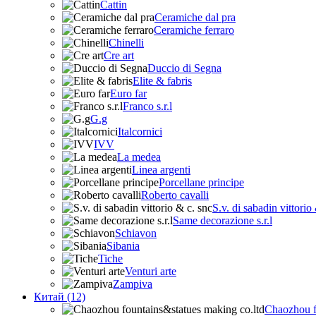
Cattin
Ceramiche dal pra
Ceramiche ferraro
Chinelli
Cre art
Duccio di Segna
Elite & fabris
Euro far
Franco s.r.l
G.g
Italcornici
IVV
La medea
Linea argenti
Porcellane principe
Roberto cavalli
S.v. di sabadin vittorio
Same decorazione s.r.l
Schiavon
Sibania
Tiche
Venturi arte
Zampiva
Китай (12)
Chaozhou f