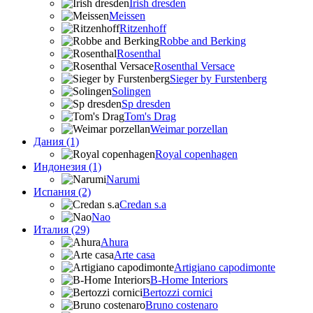
Irish dresden
Meissen
Ritzenhoff
Robbe and Berking
Rosenthal
Rosenthal Versace
Sieger by Furstenberg
Solingen
Sp dresden
Tom's Drag
Weimar porzellan
Дания (1)
Royal copenhagen
Индонезия (1)
Narumi
Испания (2)
Credan s.a
Nao
Италия (29)
Ahura
Arte casa
Artigiano capodimonte
B-Home Interiors
Bertozzi cornici
Bruno costenaro