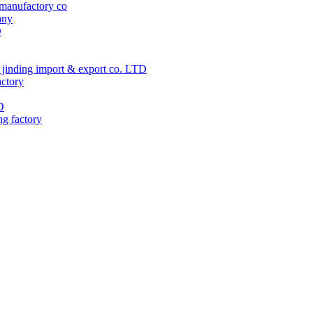
manufactory co
any
D
jinding import & export co. LTD
actory
D
ng factory