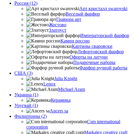
Россия (12)
Арт кристалл swarovski
Веселый фарфор
Гравюра арт
Жостово
Златоуст
Императорский фарфор
Камни россии
Картины сваровски
Лефортовский фарфор
Офорты на латуни
Подарочные наборы
Фарфор ручной работы
США (3)
Julia Knight
Lenox
Michael Aram
Украина (1)
Керамика
Уругвай (1)
Ancers sa
Филиппины (2)
Csm international
corporation
Markalex creative craft