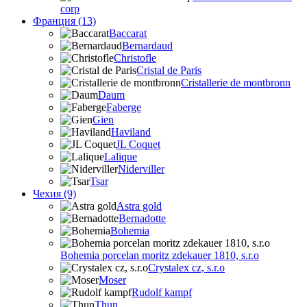
corp
Франция (13)
Baccarat
Bernardaud
Christofle
Cristal de Paris
Cristallerie de montbronn
Daum
Faberge
Gien
Haviland
JL Coquet
Lalique
Niderviller
Tsar
Чехия (9)
Astra gold
Bernadotte
Bohemia
Bohemia porcelan moritz zdekauer 1810, s.r.o
Crystalex cz, s.r.o
Moser
Rudolf kampf
Thun