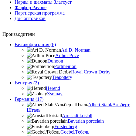
Нарды и шахматы Златоуст
Фарфор Pavone
Партнерская программа
Для оптовиков
Производители
Великобритания (6)
Ari D. Norman
Arthur Price
Dunoon
Portmeirion
Royal Crown Derby
Teapottery
Венгрия (2)
Herend
Zsolnay
Германия (17)
Albert Stahl/Альбеpт
Шталь
Arnstadt kristall
Bavarian porcelain
Furstenberg
Goebel/Гебель