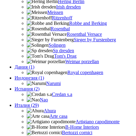
Hering Berlin
Irish dresden
Meissen
Ritzenhoff
Robbe and Berking
Rosenthal
Rosenthal Versace
Sieger by Furstenberg
Solingen
Sp dresden
Tom's Drag
Weimar porzellan
Дания (1)
Royal copenhagen
Индонезия (1)
Narumi
Испания (2)
Credan s.a
Nao
Италия (29)
Ahura
Arte casa
Artigiano capodimonte
B-Home Interiors
Bertozzi cornici