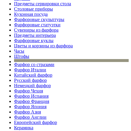
Предметы сервировки стола
Столовые приборы
Кухонная посуда
Фарфоровые скульптуры
Фарфоровые статуэтки
Сувениры из фарфора
Предметы интерьера
Фарфоровые куклы
Цветы и корзины из фарфора
Часы
Штофы
Фарфор со стразами
Фарфор Италии
Китайский фарфор
Русский фарфор
Немецкий фарфор
Фарфор Чехия
Фарфор Испания
Фарфор Франция
Фарфор Япония
Фарфор Азия
Фарфор Англии
Европейский фарфор
Керамика