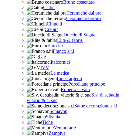
Bruno costenaro
Cattin
Ceramiche dal pra
Ceramiche ferraro
Chinelli
Cre art
Duccio di Segna
Elite & fabris
Euro far
Franco s.r.l
G.g
Italcornici
IVV
La medea
Linea argenti
Porcellane principe
Roberto cavalli
S.v. di sabadin
vittorio & c. snc
Same decorazione s.r.l
Schiavon
Sibania
Tiche
Venturi arte
Zampiva