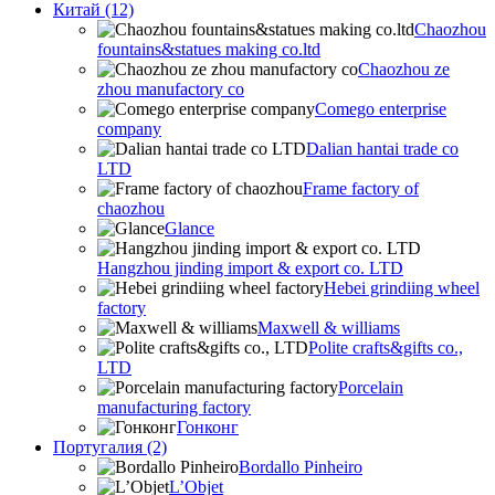
Китай (12)
Chaozhou
fountains&statues making co.ltd
Chaozhou ze
zhou manufactory co
Comego enterprise
company
Dalian hantai trade co
LTD
Frame factory of
chaozhou
Glance
Hangzhou jinding import & export co. LTD
Hebei grindiing wheel
factory
Maxwell & williams
Polite crafts&gifts co.,
LTD
Porcelain
manufacturing factory
Гонконг
Португалия (2)
Bordallo Pinheiro
L’Objet