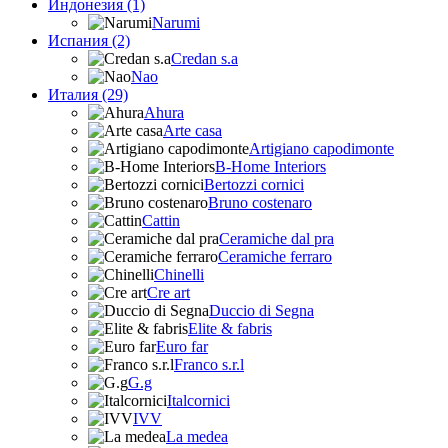
Индонезия (1)
Narumi
Испания (2)
Credan s.a
Nao
Италия (29)
Ahura
Arte casa
Artigiano capodimonte
B-Home Interiors
Bertozzi cornici
Bruno costenaro
Cattin
Ceramiche dal pra
Ceramiche ferraro
Chinelli
Cre art
Duccio di Segna
Elite & fabris
Euro far
Franco s.r.l
G.g
Italcornici
IVV
La medea