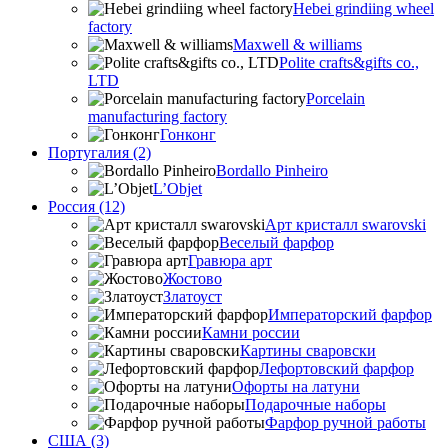
Hebei grindiing wheel
factory
Maxwell & williams
Polite crafts&gifts co.,
LTD
Porcelain
manufacturing factory
Гонконг
Португалия (2)
Bordallo Pinheiro
L’Objet
Россия (12)
Арт кристалл swarovski
Веселый фарфор
Гравюра арт
Жостово
Златоуст
Императорский фарфор
Камни россии
Картины сваровски
Лефортовский фарфор
Офорты на латуни
Подарочные наборы
Фарфор ручной работы
США (3)