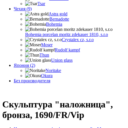
Tsar
Чехия (9)
Astra gold
Bernadotte
Bohemia
Bohemia porcelan moritz zdekauer 1810, s.r.o
Crystalex cz, s.r.o
Moser
Rudolf kampf
Thun
Union glass
Япония (2)
Noritake
Okura
Без производителя
Скульптура "наложница",
бронза, 1690/FR/Vip