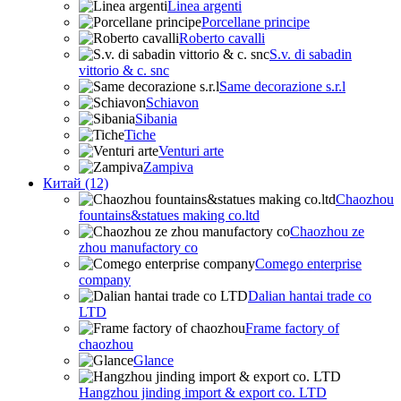
Linea argenti
Porcellane principe
Roberto cavalli
S.v. di sabadin
vittorio & c. snc
Same decorazione s.r.l
Schiavon
Sibania
Tiche
Venturi arte
Zampiva
Китай (12)
Chaozhou
fountains&statues making co.ltd
Chaozhou ze
zhou manufactory co
Comego enterprise
company
Dalian hantai trade co
LTD
Frame factory of
chaozhou
Glance
Hangzhou jinding import & export co. LTD