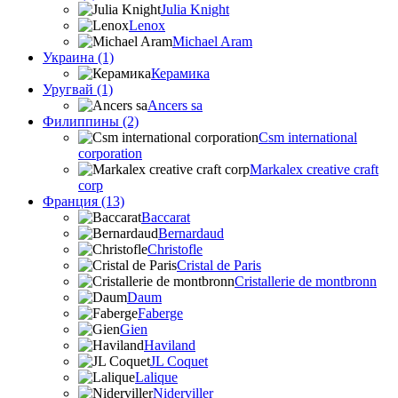
Julia Knight
Lenox
Michael Aram
Украина (1)
Керамика
Уругвай (1)
Ancers sa
Филиппины (2)
Csm international
corporation
Markalex creative craft
corp
Франция (13)
Baccarat
Bernardaud
Christofle
Cristal de Paris
Cristallerie de montbronn
Daum
Faberge
Gien
Haviland
JL Coquet
Lalique
Niderviller