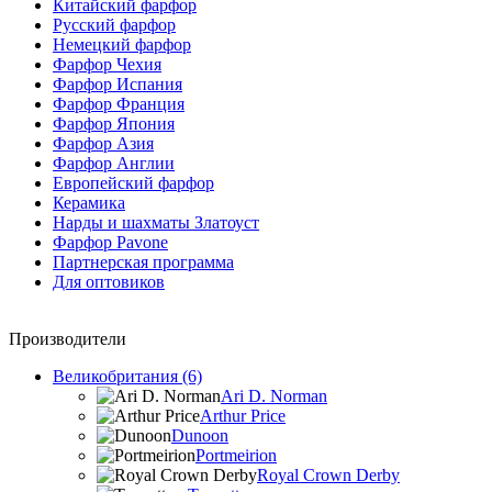
Китайский фарфор
Русский фарфор
Немецкий фарфор
Фарфор Чехия
Фарфор Испания
Фарфор Франция
Фарфор Япония
Фарфор Азия
Фарфор Англии
Европейский фарфор
Керамика
Нарды и шахматы Златоуст
Фарфор Pavone
Партнерская программа
Для оптовиков
Производители
Великобритания (6)
Ari D. Norman
Arthur Price
Dunoon
Portmeirion
Royal Crown Derby