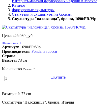
Интернет-магазин фарфоровых изделий в Москве
Каталог
Фарфоровые скульптуры
Статуэтки и скульптуры из бронзы
Скульптура "наложница", бронза, 1690/FR/Vip
Цена:
426 930 руб.
[ Нашли дешевле? ]
Артикул:
1690/FR/Vip
Производитель:
Fonderia ruocco
Страна:
Высота:
73 см
Количество
[Остаток:
1
]
Купить
-
+
Размеры: h 73 cm
Скульптура "Наложница", бронза. Италия