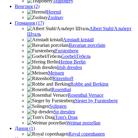
Teapottery
Венгрия (2)
Herend
Zsolnay
Германия (17)
Albert Stahl/Альбеpт
Шталь
Arnstadt kristall
Bavarian porcelain
Furstenberg
Goebel/Гебель
Hering Berlin
Irish dresden
Meissen
Ritzenhoff
Robbe and Berking
Rosenthal
Rosenthal Versace
Sieger by Furstenberg
Solingen
Sp dresden
Tom's Drag
Weimar porzellan
Дания (1)
Royal copenhagen