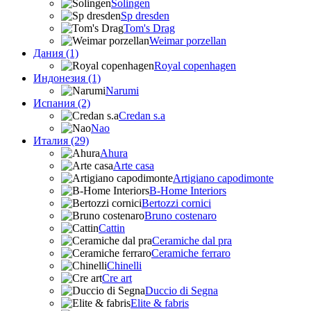
Solingen
Sp dresden
Tom's Drag
Weimar porzellan
Дания (1)
Royal copenhagen
Индонезия (1)
Narumi
Испания (2)
Credan s.a
Nao
Италия (29)
Ahura
Arte casa
Artigiano capodimonte
B-Home Interiors
Bertozzi cornici
Bruno costenaro
Cattin
Ceramiche dal pra
Ceramiche ferraro
Chinelli
Cre art
Duccio di Segna
Elite & fabris