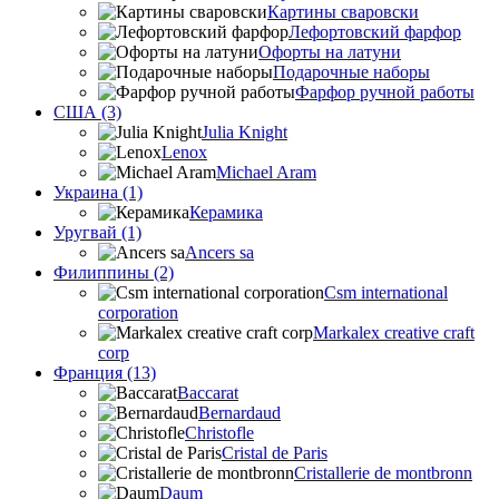
Картины сваровски
Лефортовский фарфор
Офорты на латуни
Подарочные наборы
Фарфор ручной работы
США (3)
Julia Knight
Lenox
Michael Aram
Украина (1)
Керамика
Уругвай (1)
Ancers sa
Филиппины (2)
Csm international
corporation
Markalex creative craft
corp
Франция (13)
Baccarat
Bernardaud
Christofle
Cristal de Paris
Cristallerie de montbronn
Daum