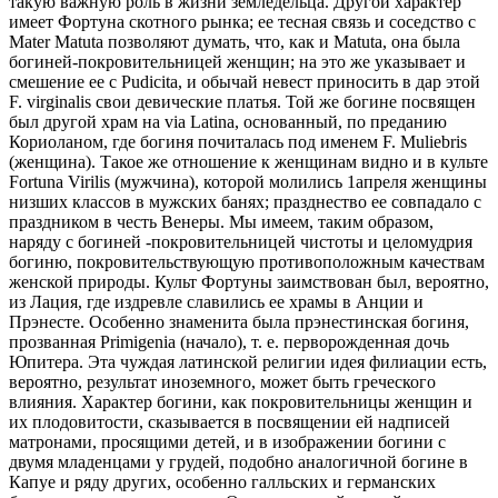
такую важную роль в жизни земледельца. Другой характер
имеет Фортуна скотного рынка; ее тесная связь и соседство с
Mater Matuta позволяют думать, что, как и Matuta, она была
богиней-покровительницей женщин; на это же указывает и
смешение ее с Рudicita, и обычай невест приносить в дар этой
F. virginalis свои девические платья. Той же богине посвящен
был другой храм на via Latina, основанный, по преданию
Коpиoланом, где богиня почиталась под именем F. Muliebris
(женщина). Такое же отношение к женщинам видно и в культе
Fortuna Virilis (мужчина), которой молились 1апреля женщины
низших классов в мужских банях; празднество ее совпадало с
праздником в честь Венеры. Мы имеем, таким образом,
наряду с богиней -покровительницей чистоты и целомудрия
богиню, покровительствующую противоположным качествам
женской природы. Культ Фортуны заимствован был, вероятно,
из Лация, где издревле славились ее храмы в Анции и
Прэнесте. Особенно знаменита была прэнестинская богиня,
прозванная Primigenia (начало), т. е. перворожденная дочь
Юпитера. Эта чуждая латинской религии идея филиации есть,
вероятно, результат иноземного, может быть греческого
влияния. Характер богини, как покровительницы женщин и
их плодовитости, сказывается в посвящении ей надписей
матронами, просящими детей, и в изображении богини с
двумя младенцами у грудей, подобно аналогичной богине в
Капуе и ряду других, особенно галльских и германских