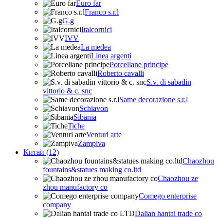
Euro far
Franco s.r.l
G.g
Italcornici
IVV
La medea
Linea argenti
Porcellane principe
Roberto cavalli
S.v. di sabadin
vittorio & c. snc
Same decorazione s.r.l
Schiavon
Sibania
Tiche
Venturi arte
Zampiva
Китай (12)
Chaozhou
fountains&statues making co.ltd
Chaozhou ze
zhou manufactory co
Comego enterprise
company
Dalian hantai trade co