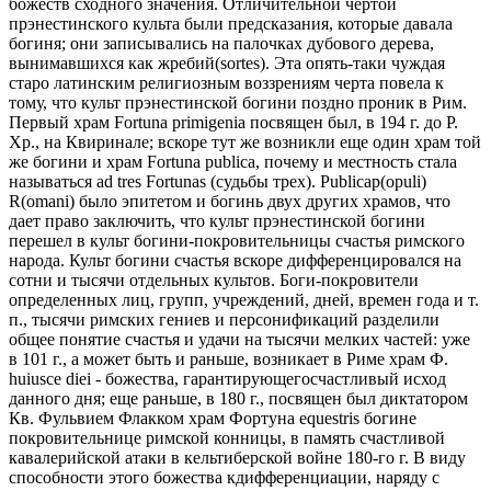
божеств сходного значения. Отличительной чертой
прэнестинского культа были предсказания, которые давала
богиня; они записывались на палочках дубового дерева,
вынимавшихся как жребий(sortes). Эта опять-таки чуждая
старо латинским религиозным воззрениям черта повела к
тому, что культ прэнестинской богини поздно проник в Рим.
Первый храм Fortuna primigenia посвящен был, в 194 г. до Р.
Хр., на Квиринале; вскоре тут же возникли еще один храм той
же богини и храм Fortuna рubliса, почему и местность стала
называться ad tres Fortunas (судьбы трех). Publicap(opuli)
R(omani) было эпитетом и богинь двух других храмов, что
дает право заключить, что культ прэнестинской богини
перешел в культ богини-покровительницы счастья римского
народа. Культ богини счастья вскоре дифференцировался на
сотни и тысячи отдельных культов. Боги-покровители
определенных лиц, групп, учреждений, дней, времен года и т.
п., тысячи римских гениев и персонификаций разделили
общее понятие счастья и удачи на тысячи мелких частей: уже
в 101 г., а может быть и раньше, возникает в Риме храм Ф.
huiusce diei - божества, гарантирующегосчастливый исход
данного дня; еще раньше, в 180 г., посвящен был диктатором
Кв. Фульвием Флакком храм Фортуна equestris богине
покровительнице римской конницы, в память счастливой
кавалерийской атаки в кельтиберской войне 180-го г. В виду
способности этого божества кдифференциации, наряду с