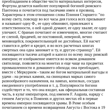
преобладанием в обществе чисто материальных интересов,
Фортуна делается наиболее популярной богиней римского
Пантеона и почитается под тысячами имен и прозвищ.
Характерны в этом отношении слова Плиния Старшего: "по
всему свету, повсюду во все часы дня голоса всех призывают
и называют одну Ф., ее одну обвиняют, привлекают к
ответственности, о ней одной думают, ее одну хвалят, ее одну
уличают. С бранью почитают ее изменчивую, многие считают
ее слепой, бродячей, не постоянной, неверной, вечно
меняющейся, покровительницей не достойных. Ей насчет
ставится и дебет и кредит, и во всех расчетных книгах
смертных она одна занимает и ту, и другую страницу". Ей
посвящаются тысячи алтарей и капелл по всему лицу римской
империи; ее изображение имеется во всяком домашнем
святилище, появляется на монетах и еще чаще на предметах
промышленности и домашнего обихода; она преобладает,
вместе с Меркурием - таким же богом материальной выгоды и
удачи - на резных камнях, на свинцовых марках самого
разнообразного назначения, на лампах, копилках, сосудах
ежедневного употребления и т. д. Популярности богини
содействует и то, что она входит, как официальная составная
часть, в культ императоров, под именем F. Augusta, наряду с
гением Августа; в Помпеях и других местах ей в первые
времена империи посвящаются храмы. В Риме особым
почитанием со времени возвращения Августа с Востока в 19