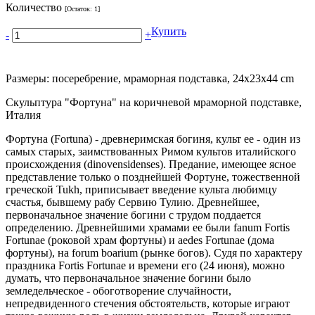
Количество
[Остаток:
1
]
Купить
-
+
Размеры: посеребрение, мраморная подставка, 24х23х44 cm
Скульптура "Фортуна" на коричневой мраморной подставке,
Италия
Фортуна (Fortuna) - древнеримская богиня, культ ее - один из
самых старых, заимствованных Римом культов италийского
происхождения (dinovensidenses). Предание, имеющее ясное
представление только о позднейшей Фортуне, тожественной
греческой Tukh, приписывает введение культа любимцу
счастья, бывшему рабу Сервию Тулию. Древнейшее,
первоначальное значение богини с трудом поддается
определению. Древнейшими храмами ее были fanum Fortis
Fortunae (роковой храм фортуны) и aedes Fortunae (дома
фортуны), на forum boarium (рынке богов). Судя по характеру
праздника Fortis Fortunae и времени его (24 июня), можно
думать, что первоначальное значение богини было
земледельческое - обоготворение случайности,
непредвиденного стечения обстоятельств, которые играют