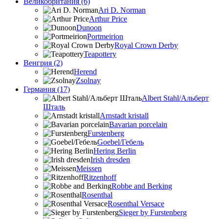
Великобритания (6)
Ari D. Norman
Arthur Price
Dunoon
Portmeirion
Royal Crown Derby
Teapottery
Венгрия (2)
Herend
Zsolnay
Германия (17)
Albert Stahl/Альбеpт
Шталь
Arnstadt kristall
Bavarian porcelain
Furstenberg
Goebel/Гебель
Hering Berlin
Irish dresden
Meissen
Ritzenhoff
Robbe and Berking
Rosenthal
Rosenthal Versace
Sieger by Furstenberg