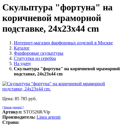
Скульптура "фортуна" на
коричневой мраморной
подставке, 24х23х44 cm
Интернет-магазин фарфоровых изделий в Москве
Каталог
Фарфоровые скульптуры
Статуэтки из серебра
На удачу
Скульптура "фортуна" на коричневой мраморной
подставке, 24х23х44 cm
Цена:
85 785 руб.
[ Нашли дешевле? ]
Артикул:
STO526R/Vip
Производитель:
Linea argenti
Страна: