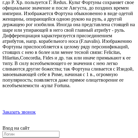
г.до Р. Хр. пользуется Г. Redux. Культ Фортуны сохраняет свое
официальное значение и после Августа, до поздних времен
империи. Изображается Фортуна обыкновенно в виде одетой
женщины, опирающейся одною рукою на руль, а другой
держащею рог изобилия. Иногда она представлена стоящей на
шаре или упирающей в него свой главный атрибут - руль.
Дифференциация характеризуется присоединением
атрибутов, напр. корабельного носа (F.navalis). Изображению
Фортуны приспособляется к целому ряду персонификаций,
стоящих с нею в более или менее тесной связи: Felicitas,
Hilaritas,Concordia, Fides и др. так или иначе примыкают к ее
типу. В силу всеобъемлющего ее значения с нею легко
сливаются другие божества; так Фортуна сливается с Изидой,
завоевывающей себе в Риме, начиная с 1 в., огромную
популярность; появляется даже прямое олицетворение ее
всеобъемлемости -культ Fortuna.
Заказать звонок
Вход на сайт