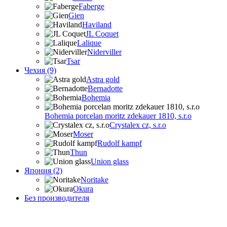
Faberge
Gien
Haviland
JL Coquet
Lalique
Niderviller
Tsar
Чехия (9)
Astra gold
Bernadotte
Bohemia
Bohemia porcelan moritz zdekauer 1810, s.r.o
Crystalex cz, s.r.o
Moser
Rudolf kampf
Thun
Union glass
Япония (2)
Noritake
Okura
Без производителя