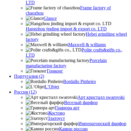
LTD
Frame factory of
chaozhou
Glance
Hangzhou jinding import & export co. LTD
Hebei grindiing wheel
factory
Maxwell & williams
Polite crafts&gifts co.,
LTD
Porcelain
manufacturing factory
Гонконг
Португалия (2)
Bordallo Pinheiro
L’Objet
Россия (12)
Арт кристалл swarovski
Веселый фарфор
Гравюра арт
Жостово
Златоуст
Императорский фарфор
Камни россии