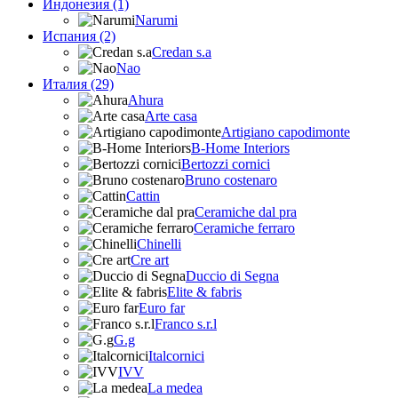
Индонезия (1)
Narumi
Испания (2)
Credan s.a
Nao
Италия (29)
Ahura
Arte casa
Artigiano capodimonte
B-Home Interiors
Bertozzi cornici
Bruno costenaro
Cattin
Ceramiche dal pra
Ceramiche ferraro
Chinelli
Cre art
Duccio di Segna
Elite & fabris
Euro far
Franco s.r.l
G.g
Italcornici
IVV
La medea