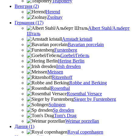
Teapottery
Венгрия (2)
Herend
Zsolnay
Германия (17)
Albert Stahl/Альбеpт
Шталь
Arnstadt kristall
Bavarian porcelain
Furstenberg
Goebel/Гебель
Hering Berlin
Irish dresden
Meissen
Ritzenhoff
Robbe and Berking
Rosenthal
Rosenthal Versace
Sieger by Furstenberg
Solingen
Sp dresden
Tom's Drag
Weimar porzellan
Дания (1)
Royal copenhagen