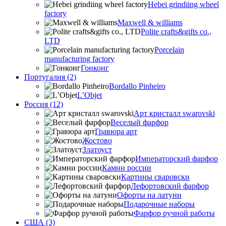
Hebei grindiing wheel
factory
Maxwell & williams
Polite crafts&gifts co.,
LTD
Porcelain
manufacturing factory
Гонконг
Португалия (2)
Bordallo Pinheiro
L’Objet
Россия (12)
Арт кристалл swarovski
Веселый фарфор
Гравюра арт
Жостово
Златоуст
Императорский фарфор
Камни россии
Картины сваровски
Лефортовский фарфор
Офорты на латуни
Подарочные наборы
Фарфор ручной работы
США (3)