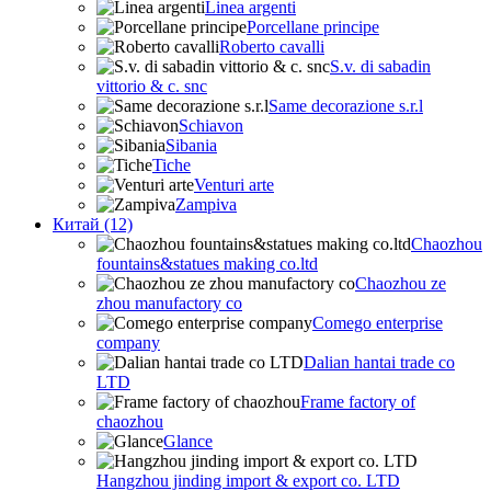
Linea argenti
Porcellane principe
Roberto cavalli
S.v. di sabadin
vittorio & c. snc
Same decorazione s.r.l
Schiavon
Sibania
Tiche
Venturi arte
Zampiva
Китай (12)
Chaozhou
fountains&statues making co.ltd
Chaozhou ze
zhou manufactory co
Comego enterprise
company
Dalian hantai trade co
LTD
Frame factory of
chaozhou
Glance
Hangzhou jinding import & export co. LTD