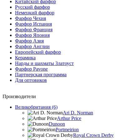
Китайский фарфор
Русский фарфор
Немецкий фарфор
Фарфор Чехия
Фарфор Испания
Фарфор Франция
Фарфор Япония
Фарфор Азия
Фарфор Англии
Европейский фарфор
Керамика
Нарды и шахматы Златоуст
Фарфор Pavone
Партнерская программа
Для оптовиков
Производители
Великобритания (6)
Ari D. Norman
Arthur Price
Dunoon
Portmeirion
Royal Crown Derby