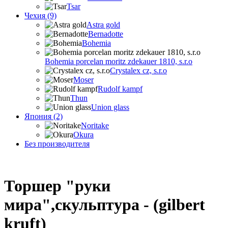
Tsar
Чехия (9)
Astra gold
Bernadotte
Bohemia
Bohemia porcelan moritz zdekauer 1810, s.r.o
Crystalex cz, s.r.o
Moser
Rudolf kampf
Thun
Union glass
Япония (2)
Noritake
Okura
Без производителя
Торшер "руки
мира",скульптура - (gilbert
kruft)