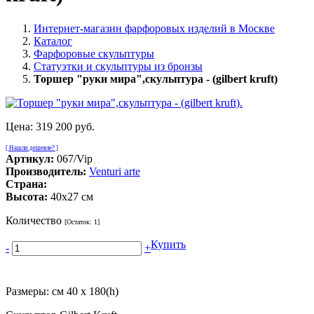
Интернет-магазин фарфоровых изделий в Москве
Каталог
Фарфоровые скульптуры
Статуэтки и скульптуры из бронзы
Торшер "руки мира",скульптура - (gilbert kruft)
Цена:
319 200 руб.
[ Нашли дешевле? ]
Артикул:
067/Vip
Производитель:
Venturi arte
Страна:
Высота:
40x27 см
Количество
[Остаток:
1
]
Купить
-
+
Размеры: см 40 x 180(h)