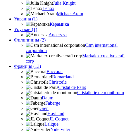
Julia Knight
Lenox
Michael Aram
Украина (1)
Керамика
Уругвай (1)
Ancers sa
Филиппины (2)
Csm international
corporation
Markalex creative craft
corp
Франция (13)
Baccarat
Bernardaud
Christofle
Cristal de Paris
Cristallerie de montbronn
Daum
Faberge
Gien
Haviland
JL Coquet
Lalique
Niderviller