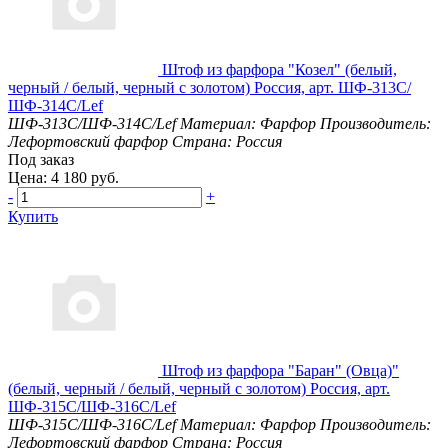
Штоф из фарфора "Козел" (белый,
черный / белый, черный с золотом) Россия, арт. ШФ-313С/
ШФ-314С/Lef
ШФ-313С/ШФ-314С/Lef
Материал: Фарфор
Производитель:
Лефортовский фарфор
Страна: Россия
Под заказ
Цена: 4 180 руб.
-
+
Купить
Штоф из фарфора "Баран" (Овца)"
(белый, черный / белый, черный с золотом) Россия, арт.
ШФ-315С/ШФ-316С/Lef
ШФ-315С/ШФ-316С/Lef
Материал: Фарфор
Производитель:
Лефортовский фарфор
Страна: Россия