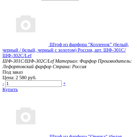
Штоф из фарфора "Козленок" (белый,
черный / белый, черный с золотом) Россия, арт. ШФ-301С/
ШФ-302С/Lef
ШФ-301С/ШФ-302С/Lef
Материал: Фарфор
Производитель:
Лефортовский фарфор
Страна: Россия
Под заказ
Цена: 2 580 руб.
-
+
Купить
Штоф из фарфора "Овечка" (белая,