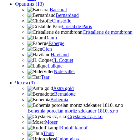
Франция (13)
Baccarat
Bernardaud
Christofle
Cristal de Paris
Cristallerie de montbronn
Daum
Faberge
Gien
Haviland
JL Coquet
Lalique
Niderviller
Tsar
Чехия (9)
Astra gold
Bernadotte
Bohemia
Bohemia porcelan moritz zdekauer 1810, s.r.o
Crystalex cz, s.r.o
Moser
Rudolf kampf
Thun
Union glass