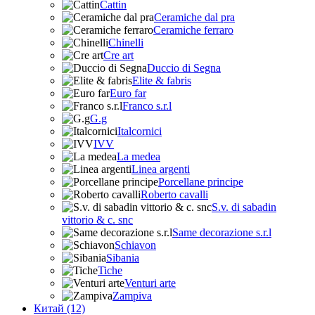
Cattin
Ceramiche dal pra
Ceramiche ferraro
Chinelli
Cre art
Duccio di Segna
Elite & fabris
Euro far
Franco s.r.l
G.g
Italcornici
IVV
La medea
Linea argenti
Porcellane principe
Roberto cavalli
S.v. di sabadin
vittorio & c. snc
Same decorazione s.r.l
Schiavon
Sibania
Tiche
Venturi arte
Zampiva
Китай (12)