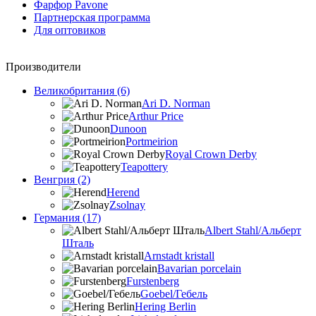
Фарфор Pavone
Партнерская программа
Для оптовиков
Производители
Великобритания (6)
Ari D. Norman
Arthur Price
Dunoon
Portmeirion
Royal Crown Derby
Teapottery
Венгрия (2)
Herend
Zsolnay
Германия (17)
Albert Stahl/Альбеpт
Шталь
Arnstadt kristall
Bavarian porcelain
Furstenberg
Goebel/Гебель
Hering Berlin