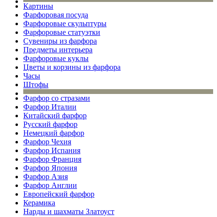
Картины
Фарфоровая посуда
Фарфоровые скульптуры
Фарфоровые статуэтки
Сувениры из фарфора
Предметы интерьера
Фарфоровые куклы
Цветы и корзины из фарфора
Часы
Штофы
Фарфор со стразами
Фарфор Италии
Китайский фарфор
Русский фарфор
Немецкий фарфор
Фарфор Чехия
Фарфор Испания
Фарфор Франция
Фарфор Япония
Фарфор Азия
Фарфор Англии
Европейский фарфор
Керамика
Нарды и шахматы Златоуст