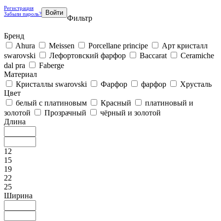
Регистрация
Забыли пароль?
Фильтр
Бренд
Ahura
Meissen
Porcellane principe
Арт кристалл
swarovski
Лефортовский фарфор
Baccarat
Ceramiche
dal pra
Faberge
Материал
Кристаллы swarovski
Фарфор
фарфор
Хрусталь
Цвет
белый с платиновым
Красный
платиновый и
золотой
Прозрачный
чёрный и золотой
Длина
12
15
19
22
25
Ширина