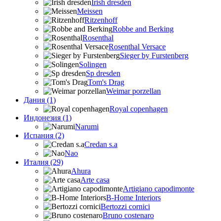
Irish dresden
Meissen
Ritzenhoff
Robbe and Berking
Rosenthal
Rosenthal Versace
Sieger by Furstenberg
Solingen
Sp dresden
Tom's Drag
Weimar porzellan
Дания (1)
Royal copenhagen
Индонезия (1)
Narumi
Испания (2)
Credan s.a
Nao
Италия (29)
Ahura
Arte casa
Artigiano capodimonte
B-Home Interiors
Bertozzi cornici
Bruno costenaro