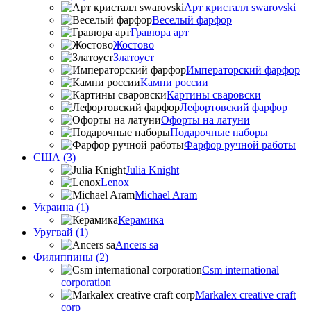
Арт кристалл swarovski
Веселый фарфор
Гравюра арт
Жостово
Златоуст
Императорский фарфор
Камни россии
Картины сваровски
Лефортовский фарфор
Офорты на латуни
Подарочные наборы
Фарфор ручной работы
США (3)
Julia Knight
Lenox
Michael Aram
Украина (1)
Керамика
Уругвай (1)
Ancers sa
Филиппины (2)
Csm international
corporation
Markalex creative craft
corp