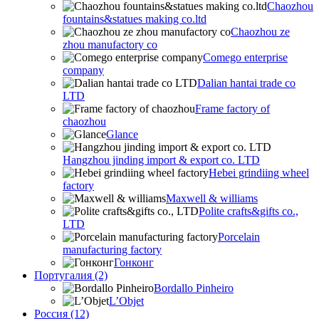
Chaozhou
fountains&statues making co.ltd
Chaozhou ze
zhou manufactory co
Comego enterprise
company
Dalian hantai trade co
LTD
Frame factory of
chaozhou
Glance
Hangzhou jinding import & export co. LTD
Hebei grindiing wheel
factory
Maxwell & williams
Polite crafts&gifts co.,
LTD
Porcelain
manufacturing factory
Гонконг
Португалия (2)
Bordallo Pinheiro
L’Objet
Россия (12)