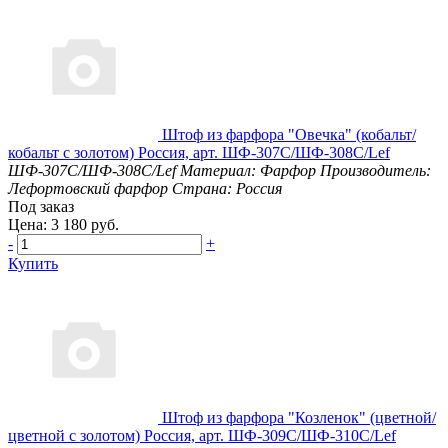
Штоф из фарфора "Овечка" (кобальт/
кобальт с золотом) Россия, арт. ШФ-307С/ШФ-308С/Lef
ШФ-307С/ШФ-308С/Lef
Материал: Фарфор
Производитель:
Лефортовский фарфор
Страна: Россия
Под заказ
Цена: 3 180 руб.
-
+
Купить
Штоф из фарфора "Козленок" (цветной/
цветной с золотом) Россия, арт. ШФ-309С/ШФ-310С/Lef