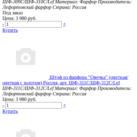
ШФ-309С/ШФ-310С/Lef
Материал: Фарфор
Производитель:
Лефортовский фарфор
Страна: Россия
Под заказ
Цена: 3 980 руб.
-
+
Купить
Штоф из фарфора "Овечка" (цветная/
цветная с золотом) Россия, арт. ШФ-311С/ШФ-312С/Lef
ШФ-311С/ШФ-312С/Lef
Материал: Фарфор
Производитель:
Лефортовский фарфор
Страна: Россия
Цена: 3 980 руб.
-
+
Купить