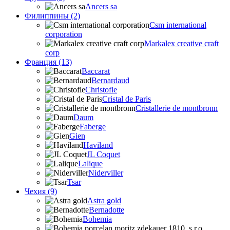
Ancers sa
Филиппины (2)
Csm international
corporation
Markalex creative craft
corp
Франция (13)
Baccarat
Bernardaud
Christofle
Cristal de Paris
Cristallerie de montbronn
Daum
Faberge
Gien
Haviland
JL Coquet
Lalique
Niderviller
Tsar
Чехия (9)
Astra gold
Bernadotte
Bohemia