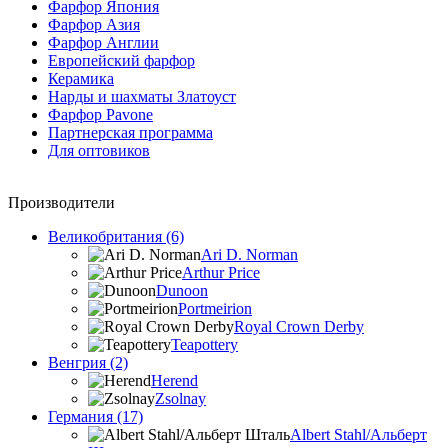
Фарфор Япония
Фарфор Азия
Фарфор Англии
Европейский фарфор
Керамика
Нарды и шахматы Златоуст
Фарфор Pavone
Партнерская программа
Для оптовиков
Производители
Великобритания (6)
Ari D. Norman
Arthur Price
Dunoon
Portmeirion
Royal Crown Derby
Teapottery
Венгрия (2)
Herend
Zsolnay
Германия (17)
Albert Stahl/Альбеpт