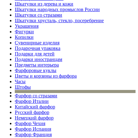
Шкатулки из дерева и кожи
Шкатулки народных промыслов России
Шкатулки со стразами
Шкатулки хрусталь, стекло, посеребрение
Украшения
Фигурки
Копилки
Сувенирные изделия
Подарочная упаковка
Подарки для детей
Подарки иностранцам
Предметы интерьера
Фарфоровые куклы
Цветы и корзины из фарфора
Часы
Штофы
Фарфор со стразами
Фарфор Италии
Китайский фарфор
Русский фарфор
Немецкий фарфор
Фарфор Чехия
Фарфор Испания
Фарфор Франция