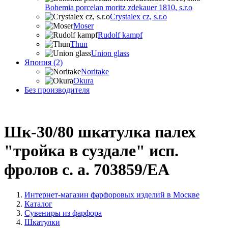
Bohemia porcelan moritz zdekauer 1810, s.r.o
Crystalex cz, s.r.o
Moser
Rudolf kampf
Thun
Union glass
Япония (2)
Noritake
Okura
Без производителя
Шк-30/80 шкатулка палех
"тройка в суздале" исп.
фролов с. а. 703859/EA
Интернет-магазин фарфоровых изделий в Москве
Каталог
Сувениры из фарфора
Шкатулки