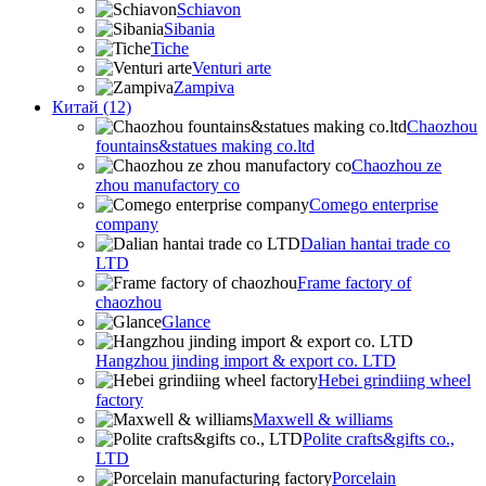
Schiavon
Sibania
Tiche
Venturi arte
Zampiva
Китай (12)
Chaozhou
fountains&statues making co.ltd
Chaozhou ze
zhou manufactory co
Comego enterprise
company
Dalian hantai trade co
LTD
Frame factory of
chaozhou
Glance
Hangzhou jinding import & export co. LTD
Hebei grindiing wheel
factory
Maxwell & williams
Polite crafts&gifts co.,
LTD
Porcelain