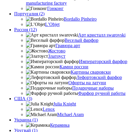
manufacturing factory
Гонконг
Португалия (2)
Bordallo Pinheiro
L’Objet
Россия (12)
Арт кристалл swarovski
Веселый фарфор
Гравюра арт
Жостово
Златоуст
Императорский фарфор
Камни россии
Картины сваровски
Лефортовский фарфор
Офорты на латуни
Подарочные наборы
Фарфор ручной работы
США (3)
Julia Knight
Lenox
Michael Aram
Украина (1)
Керамика
Уругвай (1)