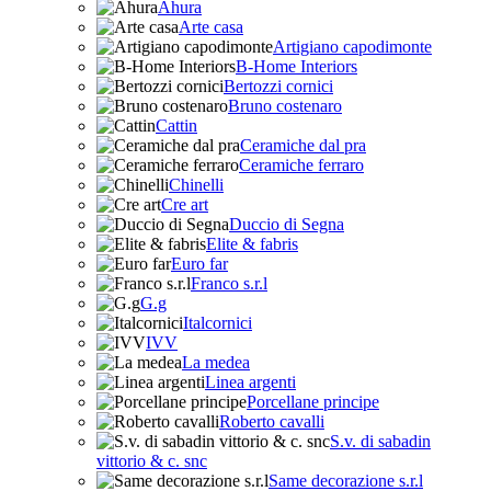
Ahura
Arte casa
Artigiano capodimonte
B-Home Interiors
Bertozzi cornici
Bruno costenaro
Cattin
Ceramiche dal pra
Ceramiche ferraro
Chinelli
Cre art
Duccio di Segna
Elite & fabris
Euro far
Franco s.r.l
G.g
Italcornici
IVV
La medea
Linea argenti
Porcellane principe
Roberto cavalli
S.v. di sabadin
vittorio & c. snc
Same decorazione s.r.l