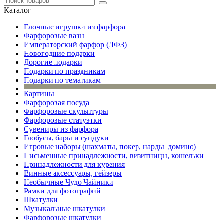
Каталог
Елочные игрушки из фарфора
Фарфоровые вазы
Императорский фарфор (ЛФЗ)
Новогодние подарки
Дорогие подарки
Подарки по праздникам
Подарки по тематикам
Картины
Фарфоровая посуда
Фарфоровые скульптуры
Фарфоровые статуэтки
Сувениры из фарфора
Глобусы, бары и сундуки
Игровые наборы (шахматы, покер, нарды, домино)
Письменные принадлежности, визитницы, кошельки
Принадлежности для курения
Винные аксессуары, гейзеры
Необычные Чудо Чайники
Рамки для фотографий
Шкатулки
Музыкальные шкатулки
Фарфоровые шкатулки