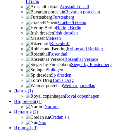
Шталь
Arnstadt kristall
Bavarian porcelain
Furstenberg
Goebel/Гебель
Hering Berlin
Irish dresden
Meissen
Ritzenhoff
Robbe and Berking
Rosenthal
Rosenthal Versace
Sieger by Furstenberg
Solingen
Sp dresden
Tom's Drag
Weimar porzellan
Дания (1)
Royal copenhagen
Индонезия (1)
Narumi
Испания (2)
Credan s.a
Nao
Италия (29)