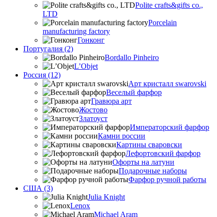
Polite crafts&gifts co.,
LTD
Porcelain
manufacturing factory
Гонконг
Португалия (2)
Bordallo Pinheiro
L’Objet
Россия (12)
Арт кристалл swarovski
Веселый фарфор
Гравюра арт
Жостово
Златоуст
Императорский фарфор
Камни россии
Картины сваровски
Лефортовский фарфор
Офорты на латуни
Подарочные наборы
Фарфор ручной работы
США (3)
Julia Knight
Lenox
Michael Aram