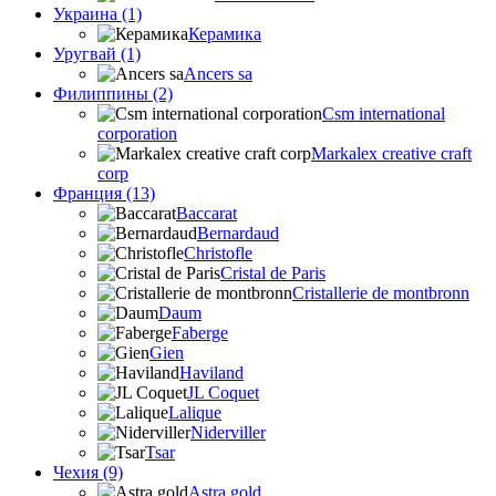
Украина (1)
Керамика
Уругвай (1)
Ancers sa
Филиппины (2)
Csm international
corporation
Markalex creative craft
corp
Франция (13)
Baccarat
Bernardaud
Christofle
Cristal de Paris
Cristallerie de montbronn
Daum
Faberge
Gien
Haviland
JL Coquet
Lalique
Niderviller
Tsar
Чехия (9)
Astra gold