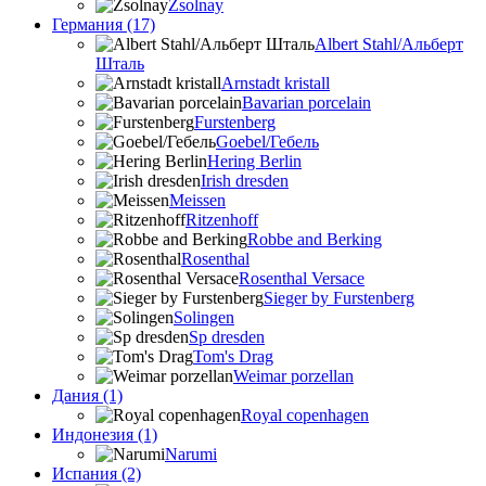
Zsolnay
Германия (17)
Albert Stahl/Альбеpт
Шталь
Arnstadt kristall
Bavarian porcelain
Furstenberg
Goebel/Гебель
Hering Berlin
Irish dresden
Meissen
Ritzenhoff
Robbe and Berking
Rosenthal
Rosenthal Versace
Sieger by Furstenberg
Solingen
Sp dresden
Tom's Drag
Weimar porzellan
Дания (1)
Royal copenhagen
Индонезия (1)
Narumi
Испания (2)