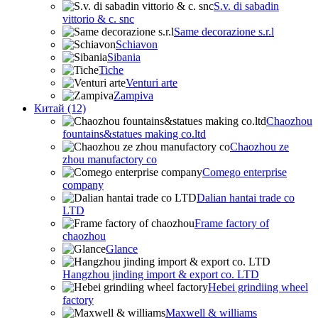
S.v. di sabadin
vittorio & c. snc
Same decorazione s.r.l
Schiavon
Sibania
Tiche
Venturi arte
Zampiva
Китай (12)
Chaozhou
fountains&statues making co.ltd
Chaozhou ze
zhou manufactory co
Comego enterprise
company
Dalian hantai trade co
LTD
Frame factory of
chaozhou
Glance
Hangzhou jinding import & export co. LTD
Hebei grindiing wheel
factory
Maxwell & williams