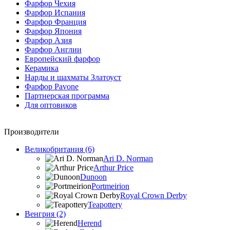
Фарфор Чехия
Фарфор Испания
Фарфор Франция
Фарфор Япония
Фарфор Азия
Фарфор Англии
Европейский фарфор
Керамика
Нарды и шахматы Златоуст
Фарфор Pavone
Партнерская программа
Для оптовиков
Производители
Великобритания (6)
Ari D. Norman
Arthur Price
Dunoon
Portmeirion
Royal Crown Derby
Teapottery
Венгрия (2)
Herend