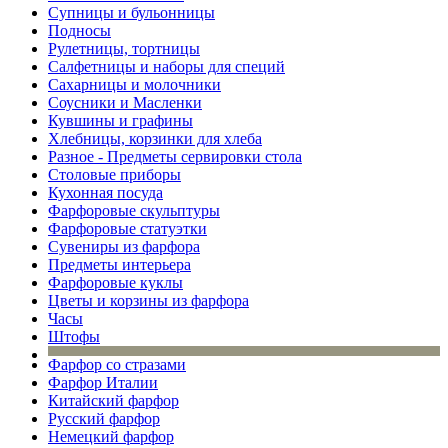
Супницы и бульонницы
Подносы
Рулетницы, тортницы
Салфетницы и наборы для специй
Сахарницы и молочники
Соусники и Масленки
Кувшины и графины
Хлебницы, корзинки для хлеба
Разное - Предметы сервировки стола
Столовые приборы
Кухонная посуда
Фарфоровые скульптуры
Фарфоровые статуэтки
Сувениры из фарфора
Предметы интерьера
Фарфоровые куклы
Цветы и корзины из фарфора
Часы
Штофы
Фарфор со стразами
Фарфор Италии
Китайский фарфор
Русский фарфор
Немецкий фарфор