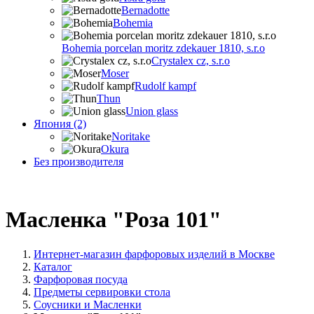
Bernadotte
Bohemia
Bohemia porcelan moritz zdekauer 1810, s.r.o
Crystalex cz, s.r.o
Moser
Rudolf kampf
Thun
Union glass
Япония (2)
Noritake
Okura
Без производителя
Масленка "Роза 101"
Интернет-магазин фарфоровых изделий в Москве
Каталог
Фарфоровая посуда
Предметы сервировки стола
Соусники и Масленки