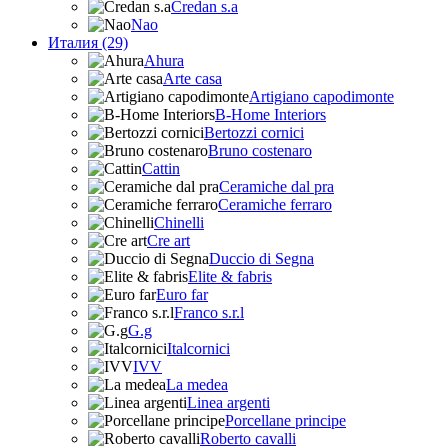
Credan s.a
Nao
Италия (29)
Ahura
Arte casa
Artigiano capodimonte
B-Home Interiors
Bertozzi cornici
Bruno costenaro
Cattin
Ceramiche dal pra
Ceramiche ferraro
Chinelli
Cre art
Duccio di Segna
Elite & fabris
Euro far
Franco s.r.l
G.g
Italcornici
IVV
La medea
Linea argenti
Porcellane principe
Roberto cavalli