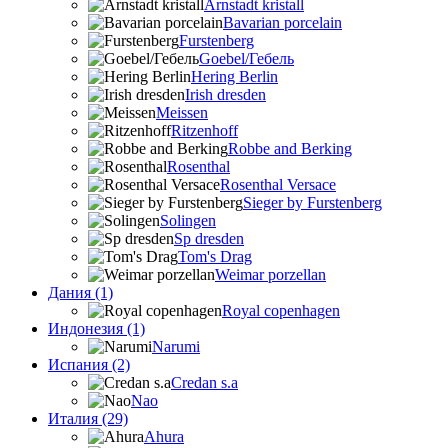
Arnstadt kristall
Bavarian porcelain
Furstenberg
Goebel/Гебель
Hering Berlin
Irish dresden
Meissen
Ritzenhoff
Robbe and Berking
Rosenthal
Rosenthal Versace
Sieger by Furstenberg
Solingen
Sp dresden
Tom's Drag
Weimar porzellan
Дания (1)
Royal copenhagen
Индонезия (1)
Narumi
Испания (2)
Credan s.a
Nao
Италия (29)
Ahura