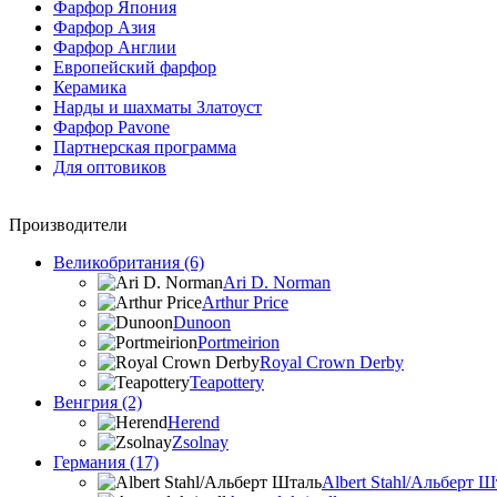
Фарфор Япония
Фарфор Азия
Фарфор Англии
Европейский фарфор
Керамика
Нарды и шахматы Златоуст
Фарфор Pavone
Партнерская программа
Для оптовиков
Производители
Великобритания (6)
Ari D. Norman
Arthur Price
Dunoon
Portmeirion
Royal Crown Derby
Teapottery
Венгрия (2)
Herend
Zsolnay
Германия (17)
Albert Stahl/Альбеpт Ш