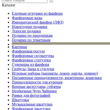
Каталог
Елочные игрушки из фарфора
Фарфоровые вазы
Императорский фарфор (ЛФЗ)
Новогодние подарки
Дорогие подарки
Подарки по праздникам
Подарки по тематикам
Картины
Фарфоровая посуда
Фарфоровые скульптуры
Фарфоровые статуэтки
Сувениры из фарфора
Глобусы, бары и сундуки
Игровые наборы (шахматы, покер, нарды, домино)
Письменные принадлежности, визитницы, кошельки
Принадлежности для курения
Винные аксессуары, гейзеры
Необычные Чудо Чайники
Рамки для фотографий
Шкатулки
Музыкальные шкатулки
Фарфоровые шкатулки