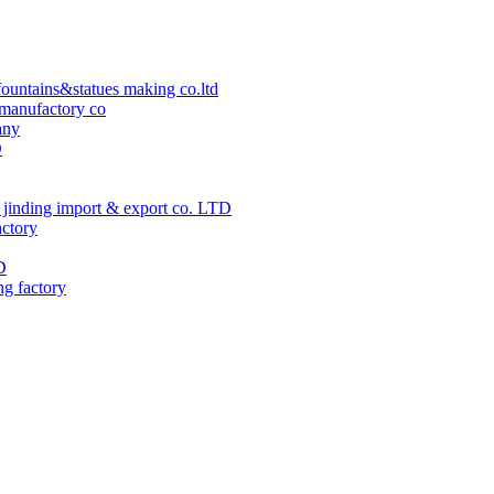
ountains&statues making co.ltd
manufactory co
any
D
jinding import & export co. LTD
actory
D
ng factory