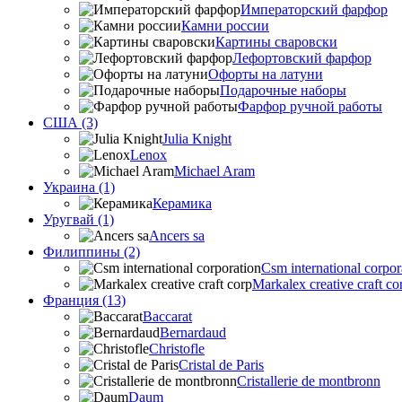
Императорский фарфор
Камни россии
Картины сваровски
Лефортовский фарфор
Офорты на латуни
Подарочные наборы
Фарфор ручной работы
США (3)
Julia Knight
Lenox
Michael Aram
Украина (1)
Керамика
Уругвай (1)
Ancers sa
Филиппины (2)
Csm international corpor
Markalex creative craft co
Франция (13)
Baccarat
Bernardaud
Christofle
Cristal de Paris
Cristallerie de montbronn
Daum