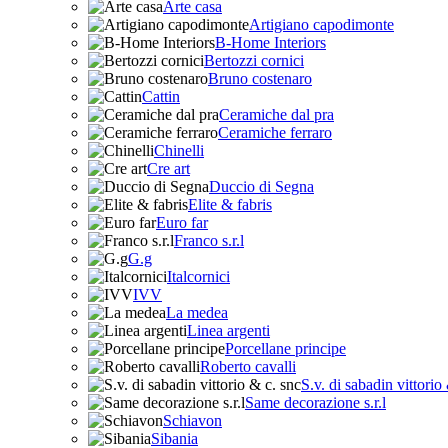
Arte casa
Artigiano capodimonte
B-Home Interiors
Bertozzi cornici
Bruno costenaro
Cattin
Ceramiche dal pra
Ceramiche ferraro
Chinelli
Cre art
Duccio di Segna
Elite & fabris
Euro far
Franco s.r.l
G.g
Italcornici
IVV
La medea
Linea argenti
Porcellane principe
Roberto cavalli
S.v. di sabadin vittorio
Same decorazione s.r.l
Schiavon
Sibania