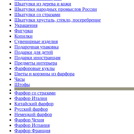
Шкатулки из дерева и кожи
Шкатулки народных промыслов России
Шкатулки со стразами
Шкатулки хрусталь, стекло, посеребрение
Украшения
Фигурки
Копилки
Сувенирные изделия
Подарочная упаковка
Подарки для детей
Подарки иностранцам
Предметы интерьера
Фарфоровые куклы
Цветы и корзины из фарфора
Часы
Штофы
Фарфор со стразами
Фарфор Италии
Китайский фарфор
Русский фарфор
Немецкий фарфор
Фарфор Чехия
Фарфор Испания
Фарфор Франция