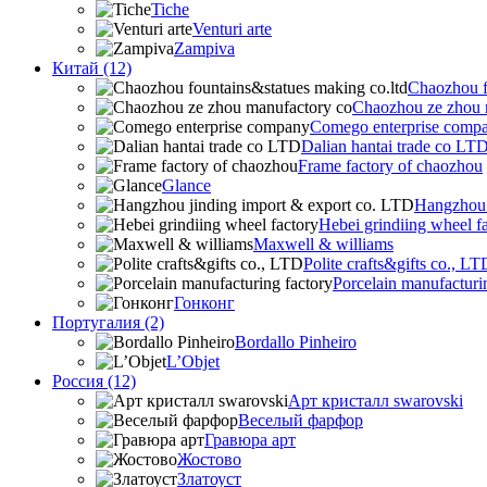
Tiche
Venturi arte
Zampiva
Китай (12)
Chaozhou f
Chaozhou ze zhou 
Comego enterprise comp
Dalian hantai trade co LT
Frame factory of chaozhou
Glance
Hangzhou 
Hebei grindiing wheel f
Maxwell & williams
Polite crafts&gifts co., LT
Porcelain manufacturi
Гонконг
Португалия (2)
Bordallo Pinheiro
L’Objet
Россия (12)
Арт кристалл swarovski
Веселый фарфор
Гравюра арт
Жостово
Златоуст