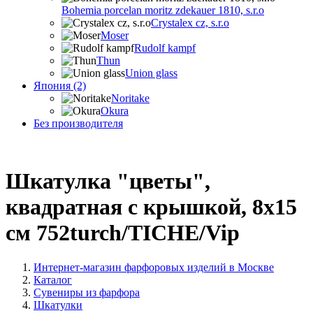
Bohemia porcelan moritz zdekauer 1810, s.r.o
Crystalex cz, s.r.o
Moser
Rudolf kampf
Thun
Union glass
Япония (2)
Noritake
Okura
Без производителя
Шкатулка "цветы",
квадратная с крышкой, 8х15
см 752turch/TICHE/Vip
Интернет-магазин фарфоровых изделий в Москве
Каталог
Сувениры из фарфора
Шкатулки