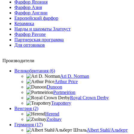
Фарфор Япония
Фарфор Азия
Фарфор Англии
Европейский фарфор
Керамика
Нарды и шахматы Златоуст
Фарфор Pavone
Партнерская программа
Для оптовиков
Производители
Великобритания (6)
Ari D. Norman
Arthur Price
Dunoon
Portmeirion
Royal Crown Derby
Teapottery
Венгрия (2)
Herend
Zsolnay
Германия (17)
Albert Stahl/Альбеpт