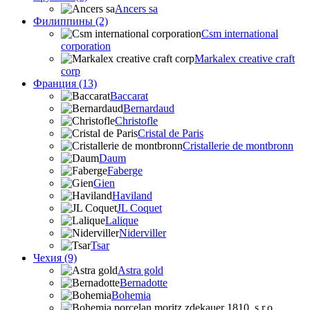
Ancers sa
Филиппины (2)
Csm international
corporation
Markalex creative craft
corp
Франция (13)
Baccarat
Bernardaud
Christofle
Cristal de Paris
Cristallerie de montbronn
Daum
Faberge
Gien
Haviland
JL Coquet
Lalique
Niderviller
Tsar
Чехия (9)
Astra gold
Bernadotte
Bohemia