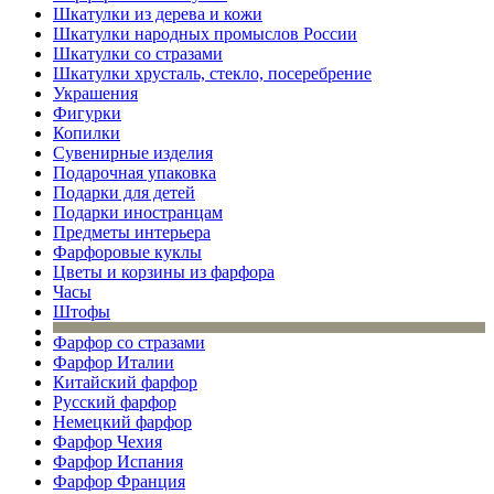
Шкатулки из дерева и кожи
Шкатулки народных промыслов России
Шкатулки со стразами
Шкатулки хрусталь, стекло, посеребрение
Украшения
Фигурки
Копилки
Сувенирные изделия
Подарочная упаковка
Подарки для детей
Подарки иностранцам
Предметы интерьера
Фарфоровые куклы
Цветы и корзины из фарфора
Часы
Штофы
Фарфор со стразами
Фарфор Италии
Китайский фарфор
Русский фарфор
Немецкий фарфор
Фарфор Чехия
Фарфор Испания
Фарфор Франция