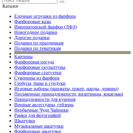
Каталог
Елочные игрушки из фарфора
Фарфоровые вазы
Императорский фарфор (ЛФЗ)
Новогодние подарки
Дорогие подарки
Подарки по праздникам
Подарки по тематикам
Картины
Фарфоровая посуда
Фарфоровые скульптуры
Фарфоровые статуэтки
Сувениры из фарфора
Глобусы, бары и сундуки
Игровые наборы (шахматы, покер, нарды, домино)
Письменные принадлежности, визитницы, кошельки
Принадлежности для курения
Винные аксессуары, гейзеры
Необычные Чудо Чайники
Рамки для фотографий
Шкатулки
Музыкальные шкатулки
Фарфоровые шкатулки