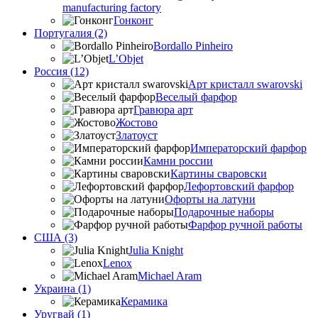
manufacturing factory
Гонконг
Португалия (2)
Bordallo Pinheiro
L’Objet
Россия (12)
Арт кристалл swarovski
Веселый фарфор
Гравюра арт
Жостово
Златоуст
Императорский фарфор
Камни россии
Картины сваровски
Лефортовский фарфор
Офорты на латуни
Подарочные наборы
Фарфор ручной работы
США (3)
Julia Knight
Lenox
Michael Aram
Украина (1)
Керамика
Уругвай (1)