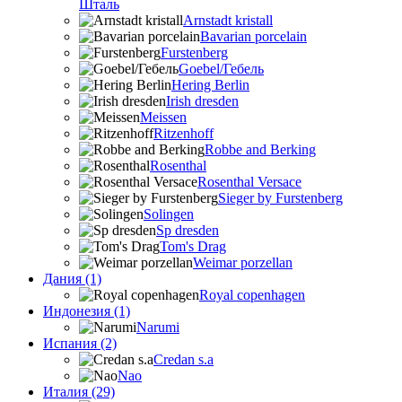
Шталь
Arnstadt kristall
Bavarian porcelain
Furstenberg
Goebel/Гебель
Hering Berlin
Irish dresden
Meissen
Ritzenhoff
Robbe and Berking
Rosenthal
Rosenthal Versace
Sieger by Furstenberg
Solingen
Sp dresden
Tom's Drag
Weimar porzellan
Дания (1)
Royal copenhagen
Индонезия (1)
Narumi
Испания (2)
Credan s.a
Nao
Италия (29)