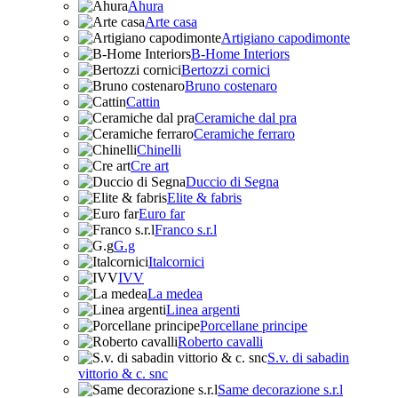
Ahura
Arte casa
Artigiano capodimonte
B-Home Interiors
Bertozzi cornici
Bruno costenaro
Cattin
Ceramiche dal pra
Ceramiche ferraro
Chinelli
Cre art
Duccio di Segna
Elite & fabris
Euro far
Franco s.r.l
G.g
Italcornici
IVV
La medea
Linea argenti
Porcellane principe
Roberto cavalli
S.v. di sabadin
vittorio & c. snc
Same decorazione s.r.l