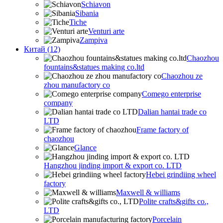
Schiavon
Sibania
Tiche
Venturi arte
Zampiva
Китай (12)
Chaozhou
fountains&statues making co.ltd
Chaozhou ze
zhou manufactory co
Comego enterprise
company
Dalian hantai trade co
LTD
Frame factory of
chaozhou
Glance
Hangzhou jinding import & export co. LTD
Hebei grindiing wheel
factory
Maxwell & williams
Polite crafts&gifts co.,
LTD
Porcelain