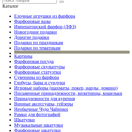
Каталог
Елочные игрушки из фарфора
Фарфоровые вазы
Императорский фарфор (ЛФЗ)
Новогодние подарки
Дорогие подарки
Подарки по праздникам
Подарки по тематикам
Картины
Фарфоровая посуда
Фарфоровые скульптуры
Фарфоровые статуэтки
Сувениры из фарфора
Глобусы, бары и сундуки
Игровые наборы (шахматы, покер, нарды, домино)
Письменные принадлежности, визитницы, кошельки
Принадлежности для курения
Винные аксессуары, гейзеры
Необычные Чудо Чайники
Рамки для фотографий
Шкатулки
Музыкальные шкатулки
Фарфоровые шкатулки