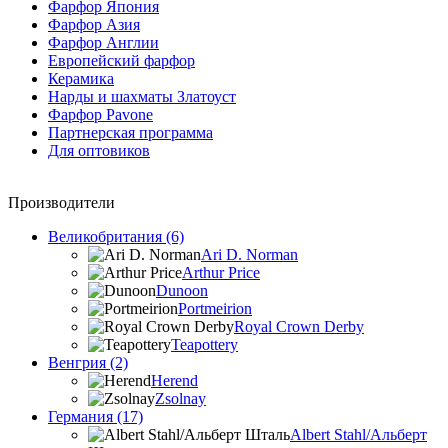
Фарфор Япония
Фарфор Азия
Фарфор Англии
Европейский фарфор
Керамика
Нарды и шахматы Златоуст
Фарфор Pavone
Партнерская программа
Для оптовиков
Производители
Великобритания (6)
Ari D. Norman
Arthur Price
Dunoon
Portmeirion
Royal Crown Derby
Teapottery
Венгрия (2)
Herend
Zsolnay
Германия (17)
Albert Stahl/Альбеpт