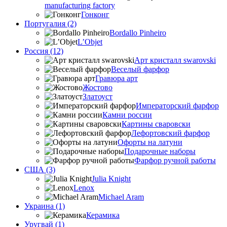
manufacturing factory
Гонконг
Португалия (2)
Bordallo Pinheiro
L’Objet
Россия (12)
Арт кристалл swarovski
Веселый фарфор
Гравюра арт
Жостово
Златоуст
Императорский фарфор
Камни россии
Картины сваровски
Лефортовский фарфор
Офорты на латуни
Подарочные наборы
Фарфор ручной работы
США (3)
Julia Knight
Lenox
Michael Aram
Украина (1)
Керамика
Уругвай (1)