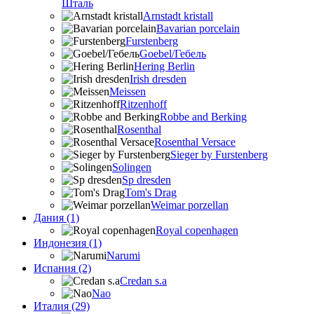
Шталь
Arnstadt kristall
Bavarian porcelain
Furstenberg
Goebel/Гебель
Hering Berlin
Irish dresden
Meissen
Ritzenhoff
Robbe and Berking
Rosenthal
Rosenthal Versace
Sieger by Furstenberg
Solingen
Sp dresden
Tom's Drag
Weimar porzellan
Дания (1)
Royal copenhagen
Индонезия (1)
Narumi
Испания (2)
Credan s.a
Nao
Италия (29)