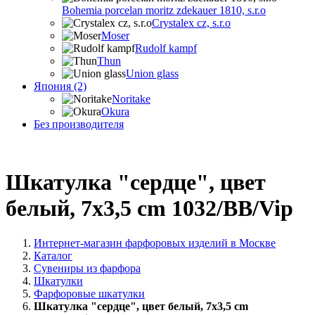
Bohemia porcelan moritz zdekauer 1810, s.r.o
Crystalex cz, s.r.o
Moser
Rudolf kampf
Thun
Union glass
Япония (2)
Noritake
Okura
Без производителя
Шкатулка "сердце", цвет
белый, 7x3,5 cm 1032/BB/Vip
Интернет-магазин фарфоровых изделий в Москве
Каталог
Сувениры из фарфора
Шкатулки
Фарфоровые шкатулки
Шкатулка "сердце", цвет белый, 7x3,5 cm