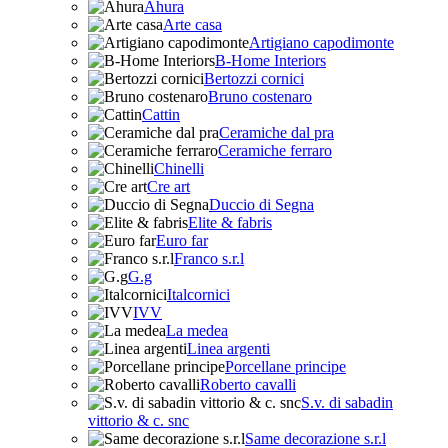
Ahura
Arte casa
Artigiano capodimonte
B-Home Interiors
Bertozzi cornici
Bruno costenaro
Cattin
Ceramiche dal pra
Ceramiche ferraro
Chinelli
Cre art
Duccio di Segna
Elite & fabris
Euro far
Franco s.r.l
G.g
Italcornici
IVV
La medea
Linea argenti
Porcellane principe
Roberto cavalli
S.v. di sabadin
vittorio & c. snc
Same decorazione s.r.l