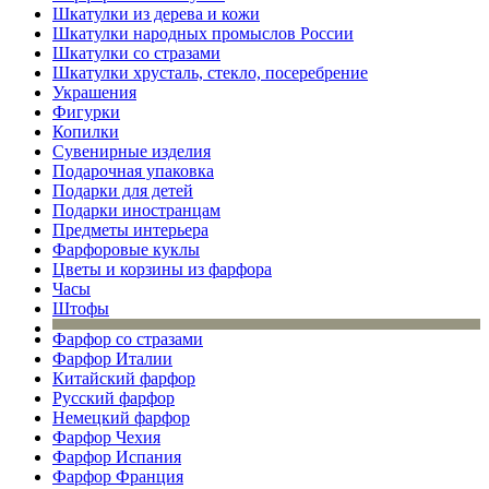
Шкатулки из дерева и кожи
Шкатулки народных промыслов России
Шкатулки со стразами
Шкатулки хрусталь, стекло, посеребрение
Украшения
Фигурки
Копилки
Сувенирные изделия
Подарочная упаковка
Подарки для детей
Подарки иностранцам
Предметы интерьера
Фарфоровые куклы
Цветы и корзины из фарфора
Часы
Штофы
Фарфор со стразами
Фарфор Италии
Китайский фарфор
Русский фарфор
Немецкий фарфор
Фарфор Чехия
Фарфор Испания
Фарфор Франция