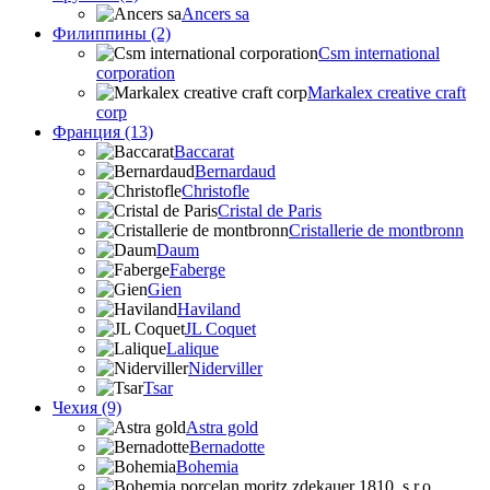
Ancers sa
Филиппины (2)
Csm international
corporation
Markalex creative craft
corp
Франция (13)
Baccarat
Bernardaud
Christofle
Cristal de Paris
Cristallerie de montbronn
Daum
Faberge
Gien
Haviland
JL Coquet
Lalique
Niderviller
Tsar
Чехия (9)
Astra gold
Bernadotte
Bohemia