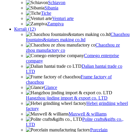
Schiavon
Sibania
Tiche
Venturi arte
Zampiva
Китай (12)
Chaozhou
fountains&statues making co.ltd
Chaozhou ze
zhou manufactory co
Comego enterprise
company
Dalian hantai trade co
LTD
Frame factory of
chaozhou
Glance
Hangzhou jinding import & export co. LTD
Hebei grindiing wheel
factory
Maxwell & williams
Polite crafts&gifts co.,
LTD
Porcelain