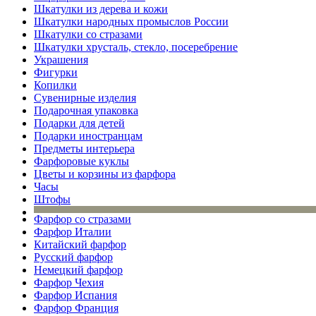
Шкатулки из дерева и кожи
Шкатулки народных промыслов России
Шкатулки со стразами
Шкатулки хрусталь, стекло, посеребрение
Украшения
Фигурки
Копилки
Сувенирные изделия
Подарочная упаковка
Подарки для детей
Подарки иностранцам
Предметы интерьера
Фарфоровые куклы
Цветы и корзины из фарфора
Часы
Штофы
Фарфор со стразами
Фарфор Италии
Китайский фарфор
Русский фарфор
Немецкий фарфор
Фарфор Чехия
Фарфор Испания
Фарфор Франция