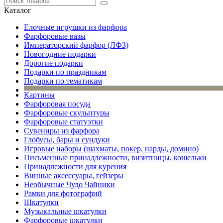
Каталог
Елочные игрушки из фарфора
Фарфоровые вазы
Императорский фарфор (ЛФЗ)
Новогодние подарки
Дорогие подарки
Подарки по праздникам
Подарки по тематикам
Картины
Фарфоровая посуда
Фарфоровые скульптуры
Фарфоровые статуэтки
Сувениры из фарфора
Глобусы, бары и сундуки
Игровые наборы (шахматы, покер, нарды, домино)
Письменные принадлежности, визитницы, кошельки
Принадлежности для курения
Винные аксессуары, гейзеры
Необычные Чудо Чайники
Рамки для фотографий
Шкатулки
Музыкальные шкатулки
Фарфоровые шкатулки