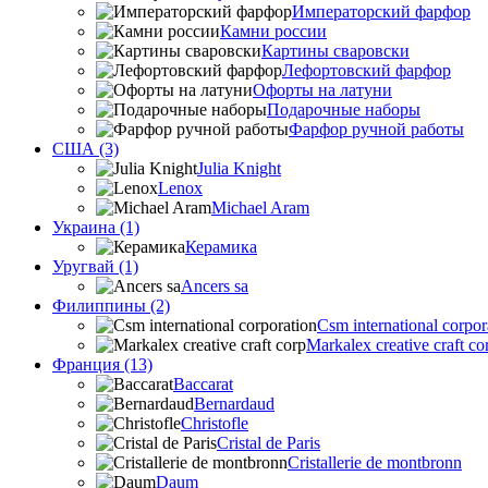
Императорский фарфор
Камни россии
Картины сваровски
Лефортовский фарфор
Офорты на латуни
Подарочные наборы
Фарфор ручной работы
США (3)
Julia Knight
Lenox
Michael Aram
Украина (1)
Керамика
Уругвай (1)
Ancers sa
Филиппины (2)
Csm international corpor
Markalex creative craft co
Франция (13)
Baccarat
Bernardaud
Christofle
Cristal de Paris
Cristallerie de montbronn
Daum