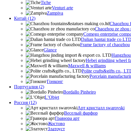
Tiche
Venturi arte
Zampiva
Китай (12)
Chaozhou f
Chaozhou ze zhou 
Comego enterprise comp
Dalian hantai trade co LT
Frame factory of chaozhou
Glance
Hangzhou 
Hebei grindiing wheel f
Maxwell & williams
Polite crafts&gifts co., LT
Porcelain manufacturi
Гонконг
Португалия (2)
Bordallo Pinheiro
L’Objet
Россия (12)
Арт кристалл swarovski
Веселый фарфор
Гравюра арт
Жостово
Златоуст