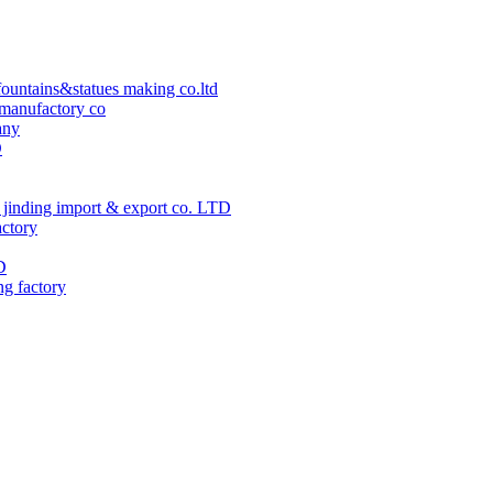
ountains&statues making co.ltd
manufactory co
any
D
jinding import & export co. LTD
actory
D
ng factory