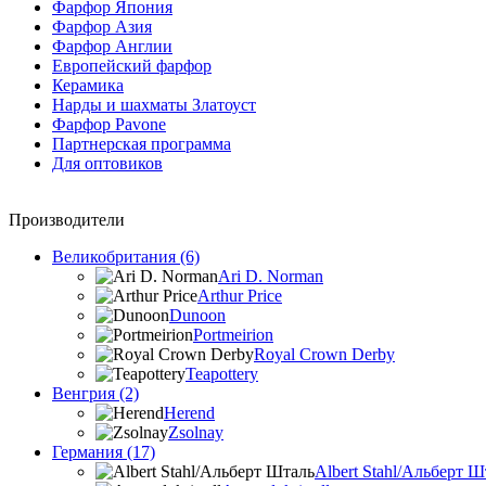
Фарфор Япония
Фарфор Азия
Фарфор Англии
Европейский фарфор
Керамика
Нарды и шахматы Златоуст
Фарфор Pavone
Партнерская программа
Для оптовиков
Производители
Великобритания (6)
Ari D. Norman
Arthur Price
Dunoon
Portmeirion
Royal Crown Derby
Teapottery
Венгрия (2)
Herend
Zsolnay
Германия (17)
Albert Stahl/Альбеpт Ш