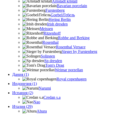
Arnstadt kristall
Bavarian porcelain
Furstenberg
Goebel/Гебель
Hering Berlin
Irish dresden
Meissen
Ritzenhoff
Robbe and Berking
Rosenthal
Rosenthal Versace
Sieger by Furstenberg
Solingen
Sp dresden
Tom's Drag
Weimar porzellan
Дания (1)
Royal copenhagen
Индонезия (1)
Narumi
Испания (2)
Credan s.a
Nao
Италия (29)
Ahura