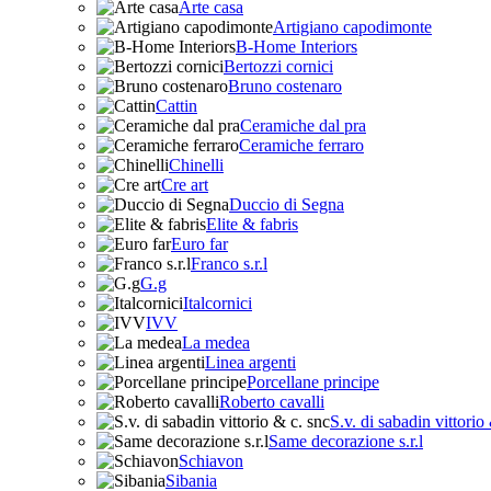
Arte casa
Artigiano capodimonte
B-Home Interiors
Bertozzi cornici
Bruno costenaro
Cattin
Ceramiche dal pra
Ceramiche ferraro
Chinelli
Cre art
Duccio di Segna
Elite & fabris
Euro far
Franco s.r.l
G.g
Italcornici
IVV
La medea
Linea argenti
Porcellane principe
Roberto cavalli
S.v. di sabadin vittorio
Same decorazione s.r.l
Schiavon
Sibania