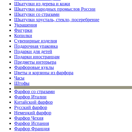
Шкатулки из дерева и кожи
Шкатулки народных промыслов России
Шкатулки со стразами
Шкатулки хрусталь, стекло, посеребрение
Украшения
Фигурки
Копилки
Сувенирные изделия
Подарочная упаковка
Подарки для детей
Подарки иностранцам
Предметы интерьера
Фарфоровые куклы
Цветы и корзины из фарфора
Часы
Штофы
Фарфор со стразами
Фарфор Италии
Китайский фарфор
Русский фарфор
Немецкий фарфор
Фарфор Чехия
Фарфор Испания
Фарфор Франция