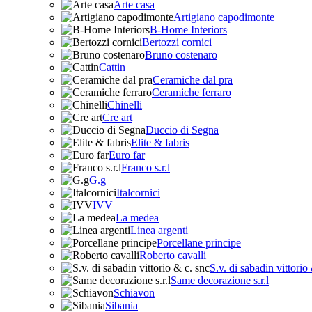
Arte casa
Artigiano capodimonte
B-Home Interiors
Bertozzi cornici
Bruno costenaro
Cattin
Ceramiche dal pra
Ceramiche ferraro
Chinelli
Cre art
Duccio di Segna
Elite & fabris
Euro far
Franco s.r.l
G.g
Italcornici
IVV
La medea
Linea argenti
Porcellane principe
Roberto cavalli
S.v. di sabadin vittorio
Same decorazione s.r.l
Schiavon
Sibania