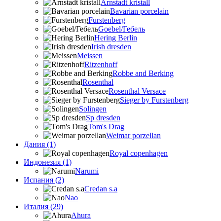
Arnstadt kristall
Bavarian porcelain
Furstenberg
Goebel/Гебель
Hering Berlin
Irish dresden
Meissen
Ritzenhoff
Robbe and Berking
Rosenthal
Rosenthal Versace
Sieger by Furstenberg
Solingen
Sp dresden
Tom's Drag
Weimar porzellan
Дания (1)
Royal copenhagen
Индонезия (1)
Narumi
Испания (2)
Credan s.a
Nao
Италия (29)
Ahura