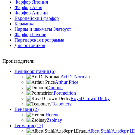
Фарфор Япония
Фарфор Азия
Фарфор Англии
Европейский фарфор
Керамика
Нарды и шахматы Златоуст
Фарфор Pavone
Партнерская программа
Для оптовиков
Производители
Великобритания (6)
Ari D. Norman
Arthur Price
Dunoon
Portmeirion
Royal Crown Derby
Teapottery
Венгрия (2)
Herend
Zsolnay
Германия (17)
Albert Stahl/Альбеpт Ш