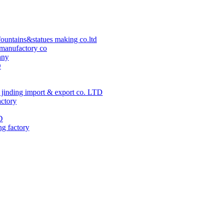
ountains&statues making co.ltd
manufactory co
any
D
jinding import & export co. LTD
actory
D
ng factory