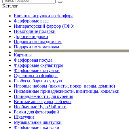
Каталог
Елочные игрушки из фарфора
Фарфоровые вазы
Императорский фарфор (ЛФЗ)
Новогодние подарки
Дорогие подарки
Подарки по праздникам
Подарки по тематикам
Картины
Фарфоровая посуда
Фарфоровые скульптуры
Фарфоровые статуэтки
Сувениры из фарфора
Глобусы, бары и сундуки
Игровые наборы (шахматы, покер, нарды, домино)
Письменные принадлежности, визитницы, кошельки
Принадлежности для курения
Винные аксессуары, гейзеры
Необычные Чудо Чайники
Рамки для фотографий
Шкатулки
Музыкальные шкатулки
Фарфоровые шкатулки