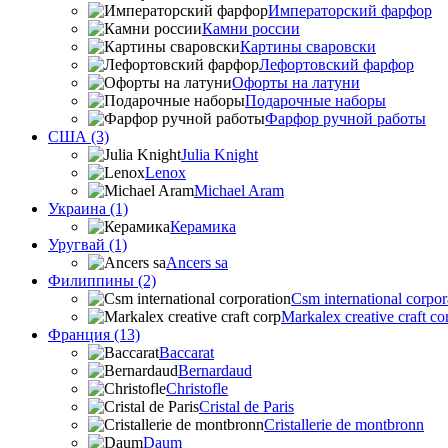
Императорский фарфор
Камни россии
Картины сваровски
Лефортовский фарфор
Офорты на латуни
Подарочные наборы
Фарфор ручной работы
США (3)
Julia Knight
Lenox
Michael Aram
Украина (1)
Керамика
Уругвай (1)
Ancers sa
Филиппины (2)
Csm international corpor
Markalex creative craft co
Франция (13)
Baccarat
Bernardaud
Christofle
Cristal de Paris
Cristallerie de montbronn
Daum