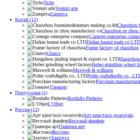
Tiche
Venturi arte
Zampiva
Китай (12)
Chaozhou f
Chaozhou ze zhou 
Comego enterprise comp
Dalian hantai trade co LT
Frame factory of chaozhou
Glance
Hangzhou 
Hebei grindiing wheel f
Maxwell & williams
Polite crafts&gifts co., LT
Porcelain manufacturi
Гонконг
Португалия (2)
Bordallo Pinheiro
L’Objet
Россия (12)
Арт кристалл swarovski
Веселый фарфор
Гравюра арт
Жостово
Златоуст