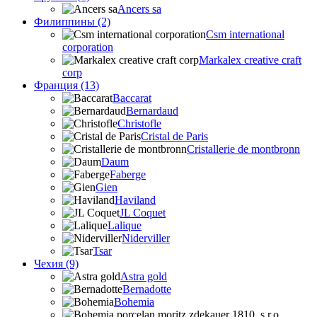
Ancers sa
Филиппины (2)
Csm international
corporation
Markalex creative craft
corp
Франция (13)
Baccarat
Bernardaud
Christofle
Cristal de Paris
Cristallerie de montbronn
Daum
Faberge
Gien
Haviland
JL Coquet
Lalique
Niderviller
Tsar
Чехия (9)
Astra gold
Bernadotte
Bohemia