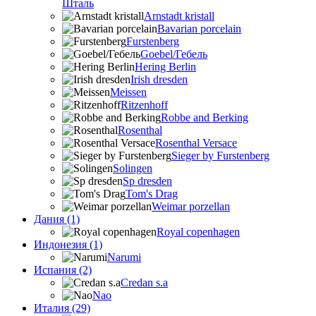
Шталь
Arnstadt kristall
Bavarian porcelain
Furstenberg
Goebel/Гебель
Hering Berlin
Irish dresden
Meissen
Ritzenhoff
Robbe and Berking
Rosenthal
Rosenthal Versace
Sieger by Furstenberg
Solingen
Sp dresden
Tom's Drag
Weimar porzellan
Дания (1)
Royal copenhagen
Индонезия (1)
Narumi
Испания (2)
Credan s.a
Nao
Италия (29)