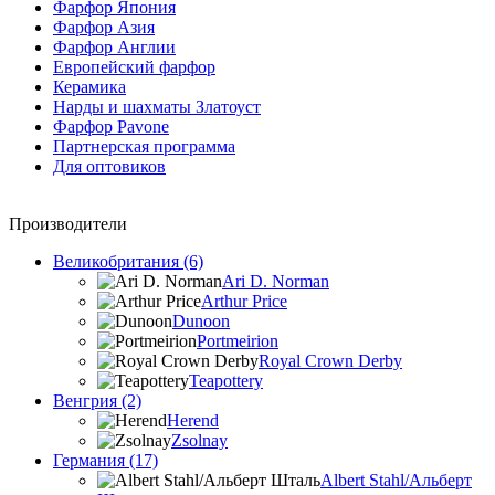
Фарфор Япония
Фарфор Азия
Фарфор Англии
Европейский фарфор
Керамика
Нарды и шахматы Златоуст
Фарфор Pavone
Партнерская программа
Для оптовиков
Производители
Великобритания (6)
Ari D. Norman
Arthur Price
Dunoon
Portmeirion
Royal Crown Derby
Teapottery
Венгрия (2)
Herend
Zsolnay
Германия (17)
Albert Stahl/Альбеpт