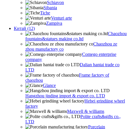
Schiavon
Sibania
Tiche
Venturi arte
Zampiva
Китай (12)
Chaozhou
fountains&statues making co.ltd
Chaozhou ze
zhou manufactory co
Comego enterprise
company
Dalian hantai trade co
LTD
Frame factory of
chaozhou
Glance
Hangzhou jinding import & export co. LTD
Hebei grindiing wheel
factory
Maxwell & williams
Polite crafts&gifts co.,
LTD
Porcelain