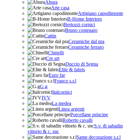
Ahura
Arte casa
Artigiano capodimonte
B-Home Interiors
Bertozzi cornici
Bruno costenaro
Cattin
Ceramiche dal pra
Ceramiche ferraro
Chinelli
Cre art
Duccio di Segna
Elite & fabris
Euro far
Franco s.r.l
G.g
Italcornici
IVV
La medea
Linea argenti
Porcellane principe
Roberto cavalli
S.v. di sabadin
vittorio & c. snc
Same decorazione s.r.l