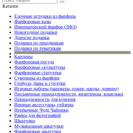
Каталог
Елочные игрушки из фарфора
Фарфоровые вазы
Императорский фарфор (ЛФЗ)
Новогодние подарки
Дорогие подарки
Подарки по праздникам
Подарки по тематикам
Картины
Фарфоровая посуда
Фарфоровые скульптуры
Фарфоровые статуэтки
Сувениры из фарфора
Глобусы, бары и сундуки
Игровые наборы (шахматы, покер, нарды, домино)
Письменные принадлежности, визитницы, кошельки
Принадлежности для курения
Винные аксессуары, гейзеры
Необычные Чудо Чайники
Рамки для фотографий
Шкатулки
Музыкальные шкатулки
Фарфоровые шкатулки