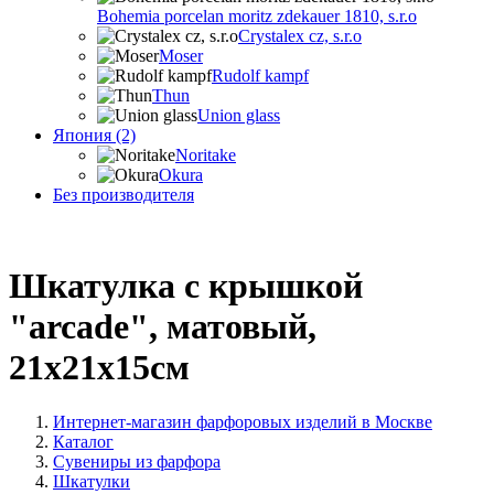
Bohemia porcelan moritz zdekauer 1810, s.r.o
Crystalex cz, s.r.o
Moser
Rudolf kampf
Thun
Union glass
Япония (2)
Noritake
Okura
Без производителя
Шкатулка с крышкой
"arcade", матовый,
21х21х15см
Интернет-магазин фарфоровых изделий в Москве
Каталог
Сувениры из фарфора
Шкатулки