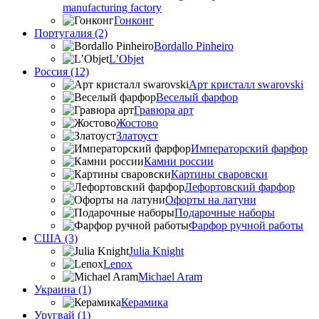
manufacturing factory
Гонконг
Португалия (2)
Bordallo Pinheiro
L’Objet
Россия (12)
Арт кристалл swarovski
Веселый фарфор
Гравюра арт
Жостово
Златоуст
Императорский фарфор
Камни россии
Картины сваровски
Лефортовский фарфор
Офорты на латуни
Подарочные наборы
Фарфор ручной работы
США (3)
Julia Knight
Lenox
Michael Aram
Украина (1)
Керамика
Уругвай (1)