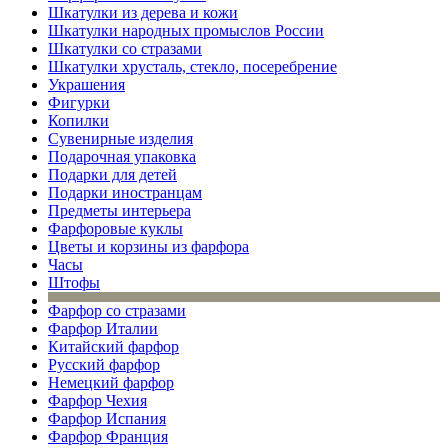
Шкатулки из дерева и кожи
Шкатулки народных промыслов России
Шкатулки со стразами
Шкатулки хрусталь, стекло, посеребрение
Украшения
Фигурки
Копилки
Сувенирные изделия
Подарочная упаковка
Подарки для детей
Подарки иностранцам
Предметы интерьера
Фарфоровые куклы
Цветы и корзины из фарфора
Часы
Штофы
Фарфор со стразами
Фарфор Италии
Китайский фарфор
Русский фарфор
Немецкий фарфор
Фарфор Чехия
Фарфор Испания
Фарфор Франция