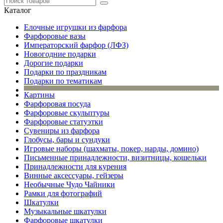
Каталог
Елочные игрушки из фарфора
Фарфоровые вазы
Императорский фарфор (ЛФЗ)
Новогодние подарки
Дорогие подарки
Подарки по праздникам
Подарки по тематикам
Картины
Фарфоровая посуда
Фарфоровые скульптуры
Фарфоровые статуэтки
Сувениры из фарфора
Глобусы, бары и сундуки
Игровые наборы (шахматы, покер, нарды, домино)
Письменные принадлежности, визитницы, кошельки
Принадлежности для курения
Винные аксессуары, гейзеры
Необычные Чудо Чайники
Рамки для фотографий
Шкатулки
Музыкальные шкатулки
Фарфоровые шкатулки