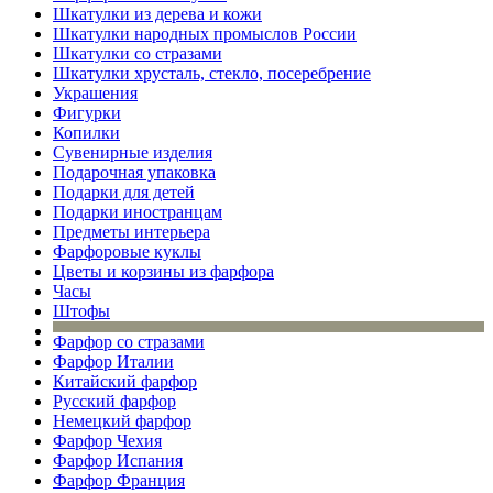
Шкатулки из дерева и кожи
Шкатулки народных промыслов России
Шкатулки со стразами
Шкатулки хрусталь, стекло, посеребрение
Украшения
Фигурки
Копилки
Сувенирные изделия
Подарочная упаковка
Подарки для детей
Подарки иностранцам
Предметы интерьера
Фарфоровые куклы
Цветы и корзины из фарфора
Часы
Штофы
Фарфор со стразами
Фарфор Италии
Китайский фарфор
Русский фарфор
Немецкий фарфор
Фарфор Чехия
Фарфор Испания
Фарфор Франция