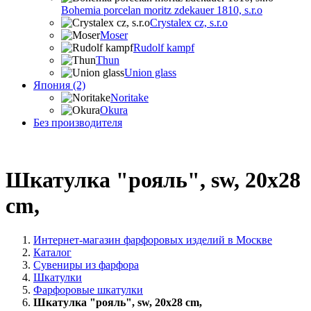
Bohemia porcelan moritz zdekauer 1810, s.r.o
Crystalex cz, s.r.o
Moser
Rudolf kampf
Thun
Union glass
Япония (2)
Noritake
Okura
Без производителя
Шкатулка "рояль", sw, 20x28
cm,
Интернет-магазин фарфоровых изделий в Москве
Каталог
Сувениры из фарфора
Шкатулки
Фарфоровые шкатулки
Шкатулка "рояль", sw, 20x28 cm,