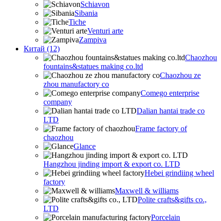
Schiavon
Sibania
Tiche
Venturi arte
Zampiva
Китай (12)
Chaozhou
fountains&statues making co.ltd
Chaozhou ze
zhou manufactory co
Comego enterprise
company
Dalian hantai trade co
LTD
Frame factory of
chaozhou
Glance
Hangzhou jinding import & export co. LTD
Hebei grindiing wheel
factory
Maxwell & williams
Polite crafts&gifts co.,
LTD
Porcelain