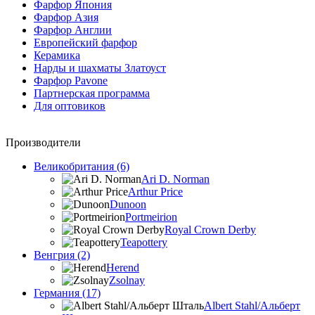
Фарфор Япония
Фарфор Азия
Фарфор Англии
Европейский фарфор
Керамика
Нарды и шахматы Златоуст
Фарфор Pavone
Партнерская программа
Для оптовиков
Производители
Великобритания (6)
Ari D. Norman
Arthur Price
Dunoon
Portmeirion
Royal Crown Derby
Teapottery
Венгрия (2)
Herend
Zsolnay
Германия (17)
Albert Stahl/Альбеpт