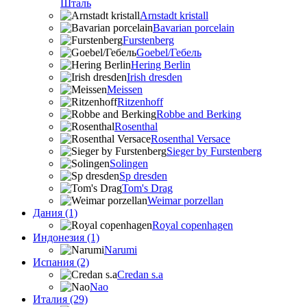
Шталь
Arnstadt kristall
Bavarian porcelain
Furstenberg
Goebel/Гебель
Hering Berlin
Irish dresden
Meissen
Ritzenhoff
Robbe and Berking
Rosenthal
Rosenthal Versace
Sieger by Furstenberg
Solingen
Sp dresden
Tom's Drag
Weimar porzellan
Дания (1)
Royal copenhagen
Индонезия (1)
Narumi
Испания (2)
Credan s.a
Nao
Италия (29)