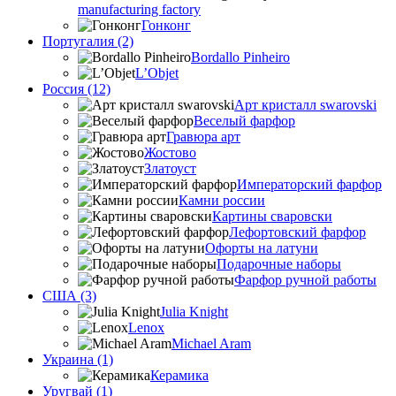
manufacturing factory
Гонконг
Португалия (2)
Bordallo Pinheiro
L’Objet
Россия (12)
Арт кристалл swarovski
Веселый фарфор
Гравюра арт
Жостово
Златоуст
Императорский фарфор
Камни россии
Картины сваровски
Лефортовский фарфор
Офорты на латуни
Подарочные наборы
Фарфор ручной работы
США (3)
Julia Knight
Lenox
Michael Aram
Украина (1)
Керамика
Уругвай (1)