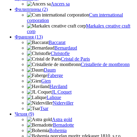
Ancers sa
Филиппины (2)
Csm international
corporation
Markalex creative craft
corp
Франция (13)
Baccarat
Bernardaud
Christofle
Cristal de Paris
Cristallerie de montbronn
Daum
Faberge
Gien
Haviland
JL Coquet
Lalique
Niderviller
Tsar
Чехия (9)
Astra gold
Bernadotte
Bohemia