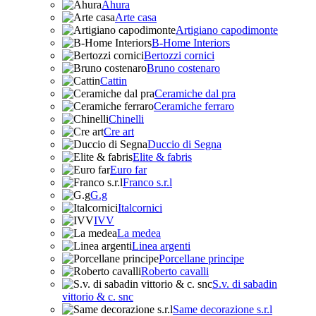
Ahura
Arte casa
Artigiano capodimonte
B-Home Interiors
Bertozzi cornici
Bruno costenaro
Cattin
Ceramiche dal pra
Ceramiche ferraro
Chinelli
Cre art
Duccio di Segna
Elite & fabris
Euro far
Franco s.r.l
G.g
Italcornici
IVV
La medea
Linea argenti
Porcellane principe
Roberto cavalli
S.v. di sabadin
vittorio & c. snc
Same decorazione s.r.l