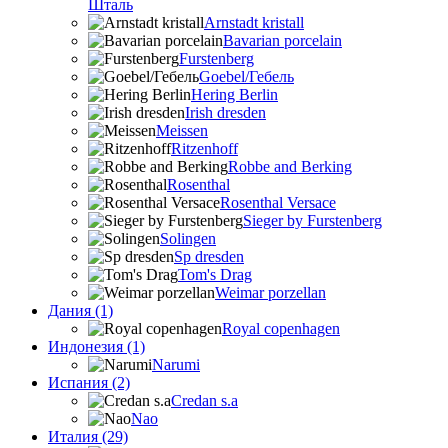
Шталь
Arnstadt kristall
Bavarian porcelain
Furstenberg
Goebel/Гебель
Hering Berlin
Irish dresden
Meissen
Ritzenhoff
Robbe and Berking
Rosenthal
Rosenthal Versace
Sieger by Furstenberg
Solingen
Sp dresden
Tom's Drag
Weimar porzellan
Дания (1)
Royal copenhagen
Индонезия (1)
Narumi
Испания (2)
Credan s.a
Nao
Италия (29)