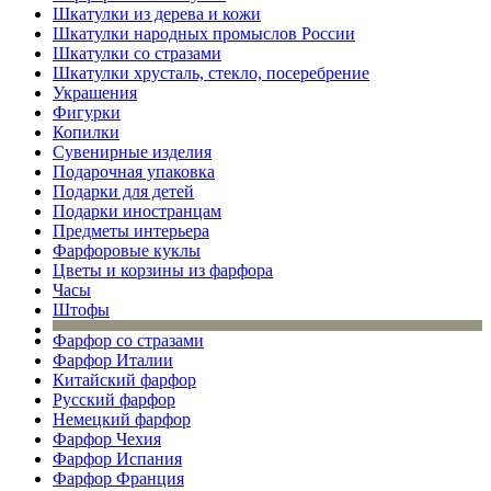
Шкатулки из дерева и кожи
Шкатулки народных промыслов России
Шкатулки со стразами
Шкатулки хрусталь, стекло, посеребрение
Украшения
Фигурки
Копилки
Сувенирные изделия
Подарочная упаковка
Подарки для детей
Подарки иностранцам
Предметы интерьера
Фарфоровые куклы
Цветы и корзины из фарфора
Часы
Штофы
Фарфор со стразами
Фарфор Италии
Китайский фарфор
Русский фарфор
Немецкий фарфор
Фарфор Чехия
Фарфор Испания
Фарфор Франция