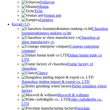
Schiavon
Sibania
Tiche
Venturi arte
Zampiva
Китай (12)
Chaozhou
fountains&statues making co.ltd
Chaozhou ze
zhou manufactory co
Comego enterprise
company
Dalian hantai trade co
LTD
Frame factory of
chaozhou
Glance
Hangzhou jinding import & export co. LTD
Hebei grindiing wheel
factory
Maxwell & williams
Polite crafts&gifts co.,
LTD
Porcelain