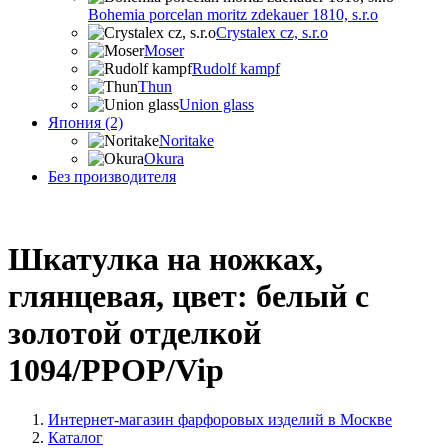
Bohemia porcelan moritz zdekauer 1810, s.r.o
Crystalex cz, s.r.o
Moser
Rudolf kampf
Thun
Union glass
Япония (2)
Noritake
Okura
Без производителя
Шкатулка на ножках,
глянцевая, цвет: белый с
золотой отделкой
1094/PPOP/Vip
Интернет-магазин фарфоровых изделий в Москве
Каталог