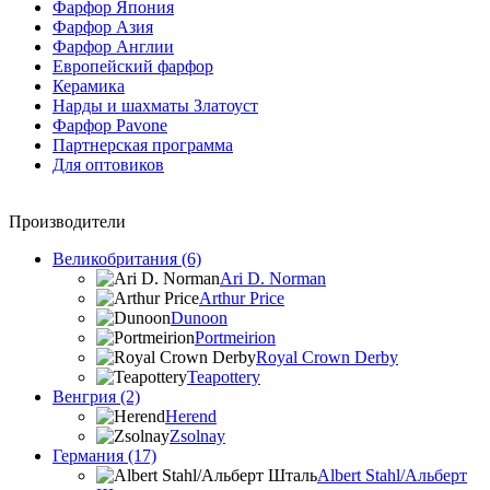
Фарфор Япония
Фарфор Азия
Фарфор Англии
Европейский фарфор
Керамика
Нарды и шахматы Златоуст
Фарфор Pavone
Партнерская программа
Для оптовиков
Производители
Великобритания (6)
Ari D. Norman
Arthur Price
Dunoon
Portmeirion
Royal Crown Derby
Teapottery
Венгрия (2)
Herend
Zsolnay
Германия (17)
Albert Stahl/Альбеpт