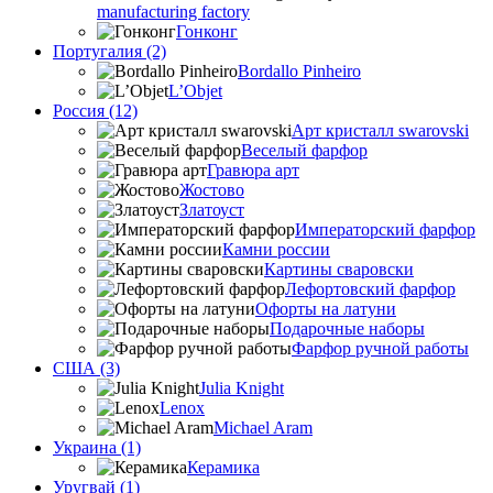
manufacturing factory
Гонконг
Португалия (2)
Bordallo Pinheiro
L’Objet
Россия (12)
Арт кристалл swarovski
Веселый фарфор
Гравюра арт
Жостово
Златоуст
Императорский фарфор
Камни россии
Картины сваровски
Лефортовский фарфор
Офорты на латуни
Подарочные наборы
Фарфор ручной работы
США (3)
Julia Knight
Lenox
Michael Aram
Украина (1)
Керамика
Уругвай (1)