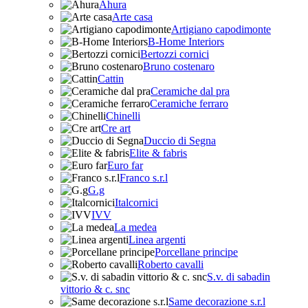
Ahura
Arte casa
Artigiano capodimonte
B-Home Interiors
Bertozzi cornici
Bruno costenaro
Cattin
Ceramiche dal pra
Ceramiche ferraro
Chinelli
Cre art
Duccio di Segna
Elite & fabris
Euro far
Franco s.r.l
G.g
Italcornici
IVV
La medea
Linea argenti
Porcellane principe
Roberto cavalli
S.v. di sabadin
vittorio & c. snc
Same decorazione s.r.l