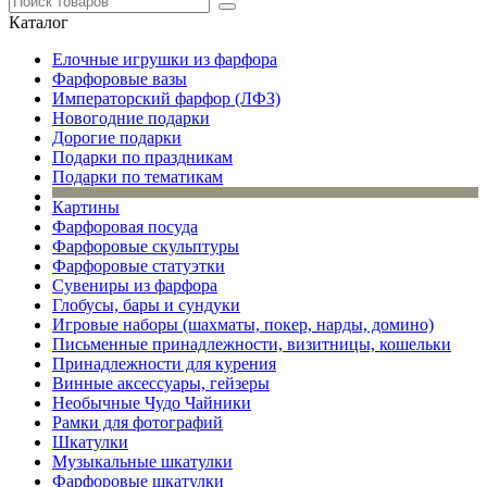
Каталог
Елочные игрушки из фарфора
Фарфоровые вазы
Императорский фарфор (ЛФЗ)
Новогодние подарки
Дорогие подарки
Подарки по праздникам
Подарки по тематикам
Картины
Фарфоровая посуда
Фарфоровые скульптуры
Фарфоровые статуэтки
Сувениры из фарфора
Глобусы, бары и сундуки
Игровые наборы (шахматы, покер, нарды, домино)
Письменные принадлежности, визитницы, кошельки
Принадлежности для курения
Винные аксессуары, гейзеры
Необычные Чудо Чайники
Рамки для фотографий
Шкатулки
Музыкальные шкатулки
Фарфоровые шкатулки