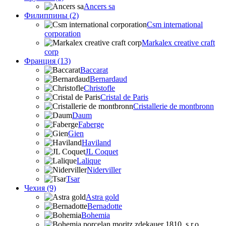
Ancers sa
Филиппины (2)
Csm international
corporation
Markalex creative craft
corp
Франция (13)
Baccarat
Bernardaud
Christofle
Cristal de Paris
Cristallerie de montbronn
Daum
Faberge
Gien
Haviland
JL Coquet
Lalique
Niderviller
Tsar
Чехия (9)
Astra gold
Bernadotte
Bohemia