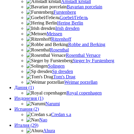
Arnstadt kristall
Bavarian porcelain
Furstenberg
Goebel/Гебель
Hering Berlin
Irish dresden
Meissen
Ritzenhoff
Robbe and Berking
Rosenthal
Rosenthal Versace
Sieger by Furstenberg
Solingen
Sp dresden
Tom's Drag
Weimar porzellan
Дания (1)
Royal copenhagen
Индонезия (1)
Narumi
Испания (2)
Credan s.a
Nao
Италия (29)
Ahura