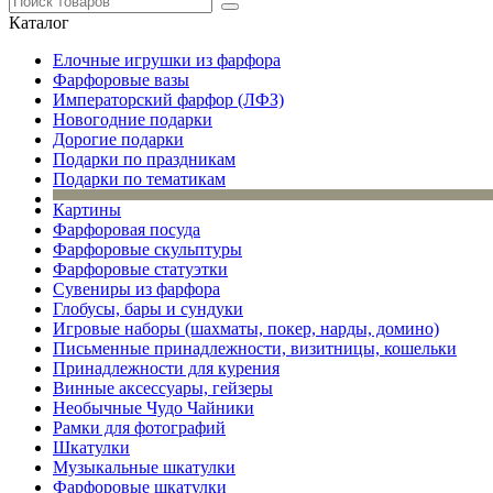
Каталог
Елочные игрушки из фарфора
Фарфоровые вазы
Императорский фарфор (ЛФЗ)
Новогодние подарки
Дорогие подарки
Подарки по праздникам
Подарки по тематикам
Картины
Фарфоровая посуда
Фарфоровые скульптуры
Фарфоровые статуэтки
Сувениры из фарфора
Глобусы, бары и сундуки
Игровые наборы (шахматы, покер, нарды, домино)
Письменные принадлежности, визитницы, кошельки
Принадлежности для курения
Винные аксессуары, гейзеры
Необычные Чудо Чайники
Рамки для фотографий
Шкатулки
Музыкальные шкатулки
Фарфоровые шкатулки