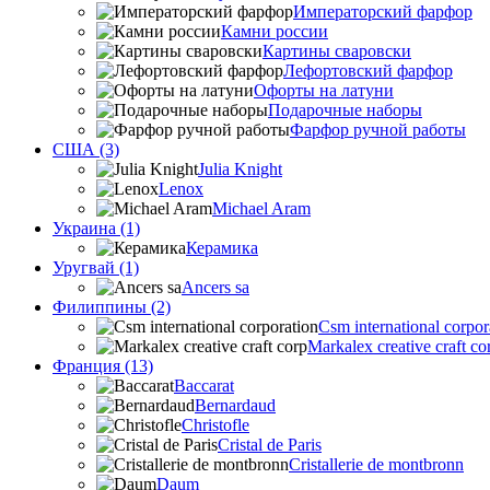
Императорский фарфор
Камни россии
Картины сваровски
Лефортовский фарфор
Офорты на латуни
Подарочные наборы
Фарфор ручной работы
США (3)
Julia Knight
Lenox
Michael Aram
Украина (1)
Керамика
Уругвай (1)
Ancers sa
Филиппины (2)
Csm international corpor
Markalex creative craft co
Франция (13)
Baccarat
Bernardaud
Christofle
Cristal de Paris
Cristallerie de montbronn
Daum