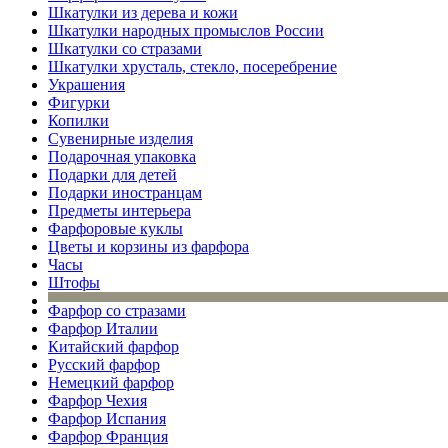
Шкатулки из дерева и кожи
Шкатулки народных промыслов России
Шкатулки со стразами
Шкатулки хрусталь, стекло, посеребрение
Украшения
Фигурки
Копилки
Сувенирные изделия
Подарочная упаковка
Подарки для детей
Подарки иностранцам
Предметы интерьера
Фарфоровые куклы
Цветы и корзины из фарфора
Часы
Штофы
Фарфор со стразами
Фарфор Италии
Китайский фарфор
Русский фарфор
Немецкий фарфор
Фарфор Чехия
Фарфор Испания
Фарфор Франция