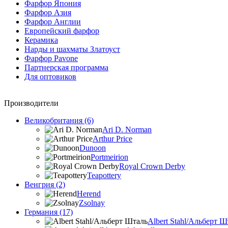
Фарфор Япония
Фарфор Азия
Фарфор Англии
Европейский фарфор
Керамика
Нарды и шахматы Златоуст
Фарфор Pavone
Партнерская программа
Для оптовиков
Производители
Великобритания (6)
Ari D. Norman
Arthur Price
Dunoon
Portmeirion
Royal Crown Derby
Teapottery
Венгрия (2)
Herend
Zsolnay
Германия (17)
Albert Stahl/Альбеpт Ш