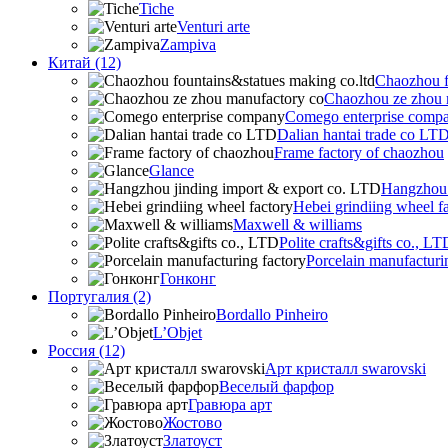
Tiche
Venturi arte
Zampiva
Китай (12)
Chaozhou f
Chaozhou ze zhou 
Comego enterprise comp
Dalian hantai trade co LT
Frame factory of chaozhou
Glance
Hangzhou 
Hebei grindiing wheel f
Maxwell & williams
Polite crafts&gifts co., LT
Porcelain manufacturi
Гонконг
Португалия (2)
Bordallo Pinheiro
L’Objet
Россия (12)
Арт кристалл swarovski
Веселый фарфор
Гравюра арт
Жостово
Златоуст