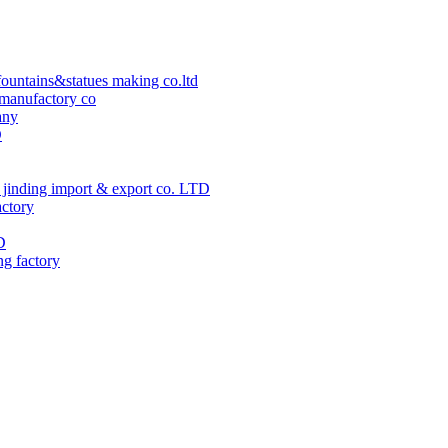
ountains&statues making co.ltd
manufactory co
any
D
jinding import & export co. LTD
actory
D
ng factory