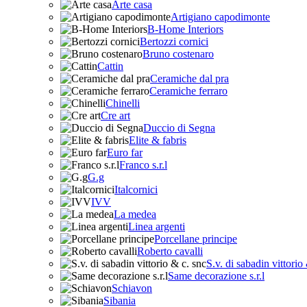
Arte casa
Artigiano capodimonte
B-Home Interiors
Bertozzi cornici
Bruno costenaro
Cattin
Ceramiche dal pra
Ceramiche ferraro
Chinelli
Cre art
Duccio di Segna
Elite & fabris
Euro far
Franco s.r.l
G.g
Italcornici
IVV
La medea
Linea argenti
Porcellane principe
Roberto cavalli
S.v. di sabadin vittorio
Same decorazione s.r.l
Schiavon
Sibania