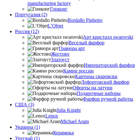
manufacturing factory
Гонконг
Португалия (2)
Bordallo Pinheiro
L’Objet
Россия (12)
Арт кристалл swarovski
Веселый фарфор
Гравюра арт
Жостово
Златоуст
Императорский фарфор
Камни россии
Картины сваровски
Лефортовский фарфор
Офорты на латуни
Подарочные наборы
Фарфор ручной работы
США (3)
Julia Knight
Lenox
Michael Aram
Украина (1)
Керамика
Уругвай (1)