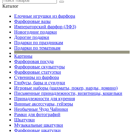
Каталог
Елочные игрушки из фарфора
Фарфоровые вазы
Императорский фарфор (ЛФЗ)
Новогодние подарки
Дорогие подарки
Подарки по праздникам
Подарки по тематикам
Картины
Фарфоровая посуда
Фарфоровые скульптуры
Фарфоровые статуэтки
Сувениры из фарфора
Глобусы, бары и сундуки
Игровые наборы (шахматы, покер, нарды, домино)
Письменные принадлежности, визитницы, кошельки
Принадлежности для курения
Винные аксессуары, гейзеры
Необычные Чудо Чайники
Рамки для фотографий
Шкатулки
Музыкальные шкатулки
Фарфоровые шкатулки