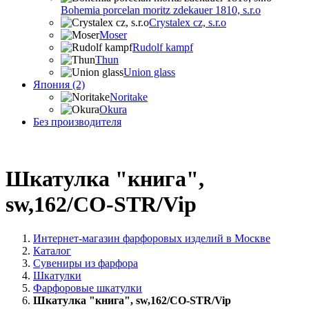
Bohemia porcelan moritz zdekauer 1810, s.r.o
Crystalex cz, s.r.o
Moser
Rudolf kampf
Thun
Union glass
Япония (2)
Noritake
Okura
Без производителя
Шкатулка "книга",
sw,162/CO-STR/Vip
Интернет-магазин фарфоровых изделий в Москве
Каталог
Сувениры из фарфора
Шкатулки
Фарфоровые шкатулки
Шкатулка "книга", sw,162/CO-STR/Vip