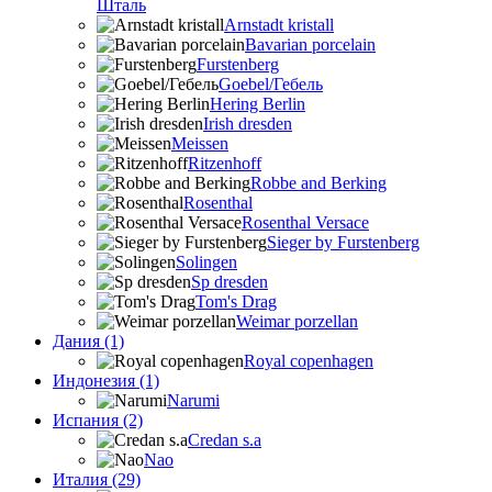
Шталь
Arnstadt kristall
Bavarian porcelain
Furstenberg
Goebel/Гебель
Hering Berlin
Irish dresden
Meissen
Ritzenhoff
Robbe and Berking
Rosenthal
Rosenthal Versace
Sieger by Furstenberg
Solingen
Sp dresden
Tom's Drag
Weimar porzellan
Дания (1)
Royal copenhagen
Индонезия (1)
Narumi
Испания (2)
Credan s.a
Nao
Италия (29)