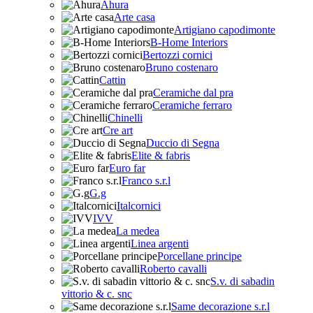
Ahura
Arte casa
Artigiano capodimonte
B-Home Interiors
Bertozzi cornici
Bruno costenaro
Cattin
Ceramiche dal pra
Ceramiche ferraro
Chinelli
Cre art
Duccio di Segna
Elite & fabris
Euro far
Franco s.r.l
G.g
Italcornici
IVV
La medea
Linea argenti
Porcellane principe
Roberto cavalli
S.v. di sabadin
vittorio & c. snc
Same decorazione s.r.l