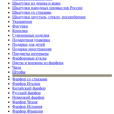
Шкатулки из дерева и кожи
Шкатулки народных промыслов России
Шкатулки со стразами
Шкатулки хрусталь, стекло, посеребрение
Украшения
Фигурки
Копилки
Сувенирные изделия
Подарочная упаковка
Подарки для детей
Подарки иностранцам
Предметы интерьера
Фарфоровые куклы
Цветы и корзины из фарфора
Часы
Штофы
Фарфор со стразами
Фарфор Италии
Китайский фарфор
Русский фарфор
Немецкий фарфор
Фарфор Чехия
Фарфор Испания
Фарфор Франция