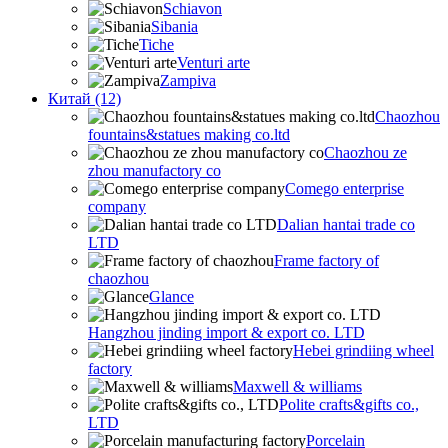
Schiavon
Sibania
Tiche
Venturi arte
Zampiva
Китай (12)
Chaozhou
fountains&statues making co.ltd
Chaozhou ze
zhou manufactory co
Comego enterprise
company
Dalian hantai trade co
LTD
Frame factory of
chaozhou
Glance
Hangzhou jinding import & export co. LTD
Hebei grindiing wheel
factory
Maxwell & williams
Polite crafts&gifts co.,
LTD
Porcelain