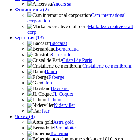
Ancers sa
Филиппины (2)
Csm international
corporation
Markalex creative craft
corp
Франция (13)
Baccarat
Bernardaud
Christofle
Cristal de Paris
Cristallerie de montbronn
Daum
Faberge
Gien
Haviland
JL Coquet
Lalique
Niderviller
Tsar
Чехия (9)
Astra gold
Bernadotte
Bohemia