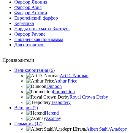
Фарфор Япония
Фарфор Азия
Фарфор Англии
Европейский фарфор
Керамика
Нарды и шахматы Златоуст
Фарфор Pavone
Партнерская программа
Для оптовиков
Производители
Великобритания (6)
Ari D. Norman
Arthur Price
Dunoon
Portmeirion
Royal Crown Derby
Teapottery
Венгрия (2)
Herend
Zsolnay
Германия (17)
Albert Stahl/Альбеpт