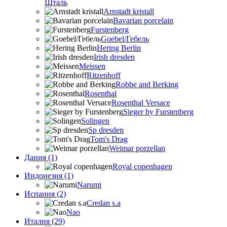
Шталь
Arnstadt kristall
Bavarian porcelain
Furstenberg
Goebel/Гебель
Hering Berlin
Irish dresden
Meissen
Ritzenhoff
Robbe and Berking
Rosenthal
Rosenthal Versace
Sieger by Furstenberg
Solingen
Sp dresden
Tom's Drag
Weimar porzellan
Дания (1)
Royal copenhagen
Индонезия (1)
Narumi
Испания (2)
Credan s.a
Nao
Италия (29)