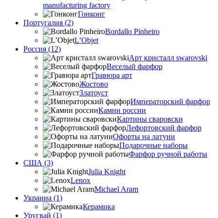
manufacturing factory
Гонконг
Португалия (2)
Bordallo Pinheiro
L’Objet
Россия (12)
Арт кристалл swarovski
Веселый фарфор
Гравюра арт
Жостово
Златоуст
Императорский фарфор
Камни россии
Картины сваровски
Лефортовский фарфор
Офорты на латуни
Подарочные наборы
Фарфор ручной работы
США (3)
Julia Knight
Lenox
Michael Aram
Украина (1)
Керамика
Уругвай (1)