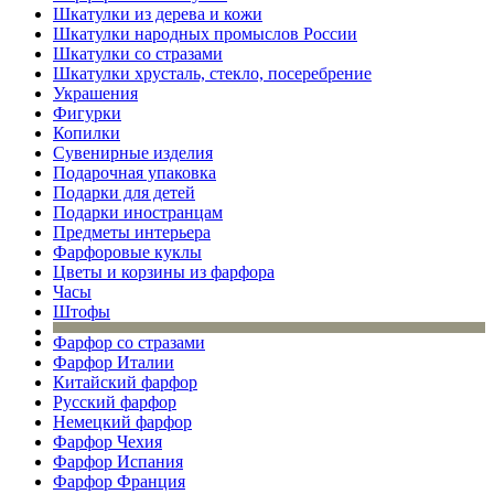
Шкатулки из дерева и кожи
Шкатулки народных промыслов России
Шкатулки со стразами
Шкатулки хрусталь, стекло, посеребрение
Украшения
Фигурки
Копилки
Сувенирные изделия
Подарочная упаковка
Подарки для детей
Подарки иностранцам
Предметы интерьера
Фарфоровые куклы
Цветы и корзины из фарфора
Часы
Штофы
Фарфор со стразами
Фарфор Италии
Китайский фарфор
Русский фарфор
Немецкий фарфор
Фарфор Чехия
Фарфор Испания
Фарфор Франция