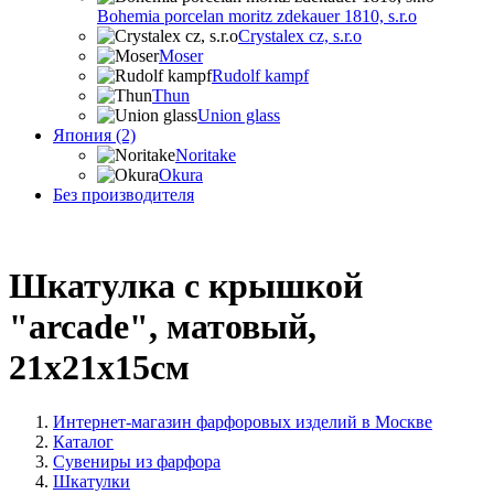
Bohemia porcelan moritz zdekauer 1810, s.r.o
Crystalex cz, s.r.o
Moser
Rudolf kampf
Thun
Union glass
Япония (2)
Noritake
Okura
Без производителя
Шкатулка с крышкой
"arcade", матовый,
21х21х15см
Интернет-магазин фарфоровых изделий в Москве
Каталог
Сувениры из фарфора
Шкатулки