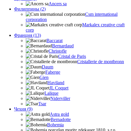
Ancers sa
Филиппины (2)
Csm international
corporation
Markalex creative craft
corp
Франция (13)
Baccarat
Bernardaud
Christofle
Cristal de Paris
Cristallerie de montbronn
Daum
Faberge
Gien
Haviland
JL Coquet
Lalique
Niderviller
Tsar
Чехия (9)
Astra gold
Bernadotte
Bohemia