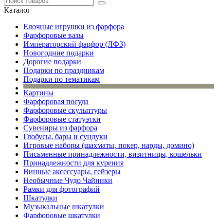
Каталог
Елочные игрушки из фарфора
Фарфоровые вазы
Императорский фарфор (ЛФЗ)
Новогодние подарки
Дорогие подарки
Подарки по праздникам
Подарки по тематикам
Картины
Фарфоровая посуда
Фарфоровые скульптуры
Фарфоровые статуэтки
Сувениры из фарфора
Глобусы, бары и сундуки
Игровые наборы (шахматы, покер, нарды, домино)
Письменные принадлежности, визитницы, кошельки
Принадлежности для курения
Винные аксессуары, гейзеры
Необычные Чудо Чайники
Рамки для фотографий
Шкатулки
Музыкальные шкатулки
Фарфоровые шкатулки