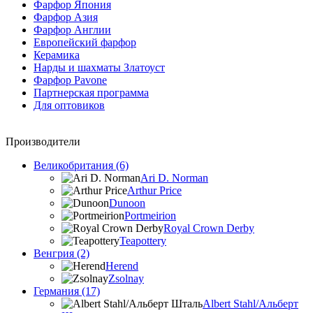
Фарфор Япония
Фарфор Азия
Фарфор Англии
Европейский фарфор
Керамика
Нарды и шахматы Златоуст
Фарфор Pavone
Партнерская программа
Для оптовиков
Производители
Великобритания (6)
Ari D. Norman
Arthur Price
Dunoon
Portmeirion
Royal Crown Derby
Teapottery
Венгрия (2)
Herend
Zsolnay
Германия (17)
Albert Stahl/Альбеpт