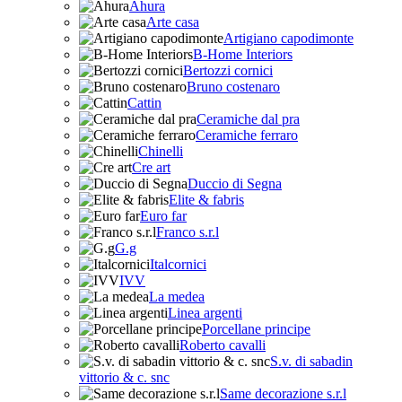
Ahura
Arte casa
Artigiano capodimonte
B-Home Interiors
Bertozzi cornici
Bruno costenaro
Cattin
Ceramiche dal pra
Ceramiche ferraro
Chinelli
Cre art
Duccio di Segna
Elite & fabris
Euro far
Franco s.r.l
G.g
Italcornici
IVV
La medea
Linea argenti
Porcellane principe
Roberto cavalli
S.v. di sabadin
vittorio & c. snc
Same decorazione s.r.l