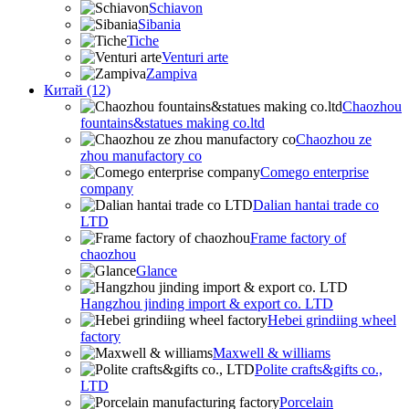
Schiavon
Sibania
Tiche
Venturi arte
Zampiva
Китай (12)
Chaozhou
fountains&statues making co.ltd
Chaozhou ze
zhou manufactory co
Comego enterprise
company
Dalian hantai trade co
LTD
Frame factory of
chaozhou
Glance
Hangzhou jinding import & export co. LTD
Hebei grindiing wheel
factory
Maxwell & williams
Polite crafts&gifts co.,
LTD
Porcelain