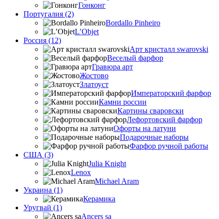
Гонконг
Португалия (2)
Bordallo Pinheiro
L’Objet
Россия (12)
Арт кристалл swarovski
Веселый фарфор
Гравюра арт
Жостово
Златоуст
Императорский фарфор
Камни россии
Картины сваровски
Лефортовский фарфор
Офорты на латуни
Подарочные наборы
Фарфор ручной работы
США (3)
Julia Knight
Lenox
Michael Aram
Украина (1)
Керамика
Уругвай (1)
Ancers sa