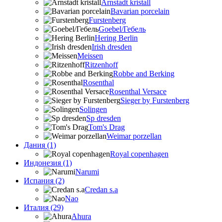
Arnstadt kristall
Bavarian porcelain
Furstenberg
Goebel/Гебель
Hering Berlin
Irish dresden
Meissen
Ritzenhoff
Robbe and Berking
Rosenthal
Rosenthal Versace
Sieger by Furstenberg
Solingen
Sp dresden
Tom's Drag
Weimar porzellan
Дания (1)
Royal copenhagen
Индонезия (1)
Narumi
Испания (2)
Credan s.a
Nao
Италия (29)
Ahura