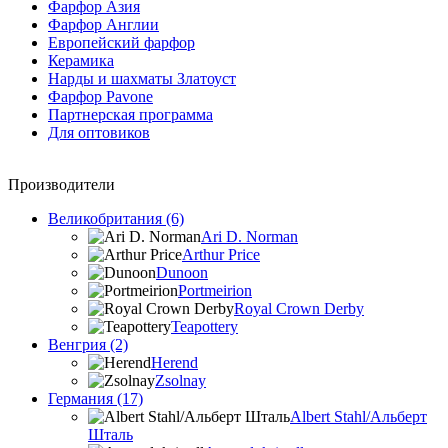
Фарфор Азия
Фарфор Англии
Европейский фарфор
Керамика
Нарды и шахматы Златоуст
Фарфор Pavone
Партнерская программа
Для оптовиков
Производители
Великобритания (6)
Ari D. Norman
Arthur Price
Dunoon
Portmeirion
Royal Crown Derby
Teapottery
Венгрия (2)
Herend
Zsolnay
Германия (17)
Albert Stahl/Альбеpт
Шталь