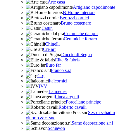
Arte casa
Artigiano capodimonte
B-Home Interiors
Bertozzi cornici
Bruno costenaro
Cattin
Ceramiche dal pra
Ceramiche ferraro
Chinelli
Cre art
Duccio di Segna
Elite & fabris
Euro far
Franco s.r.l
G.g
Italcornici
IVV
La medea
Linea argenti
Porcellane principe
Roberto cavalli
S.v. di sabadin
vittorio & c. snc
Same decorazione s.r.l
Schiavon