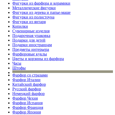
Фигурки из фарфора и керамики
Металлические фигурки
Фигурки из дерева и папье-маше
Фигурки из полистоуна
Фигурки из янтаря
Копилки
Сувенирные изделия
Подарочная упаковка
Подарки для детей
Подарки иностранцам
Предметы интерьера
Фарфоровые куклы
Цветы и корзины из фарфора
Часы
Штофы
Фарфор со стразами
Фарфор Италии
Китайский фарфор
Русский фарфор
Немецкий фарфор
Фарфор Чехия
Фарфор Испания
Фарфор Франция
Фарфор Япония