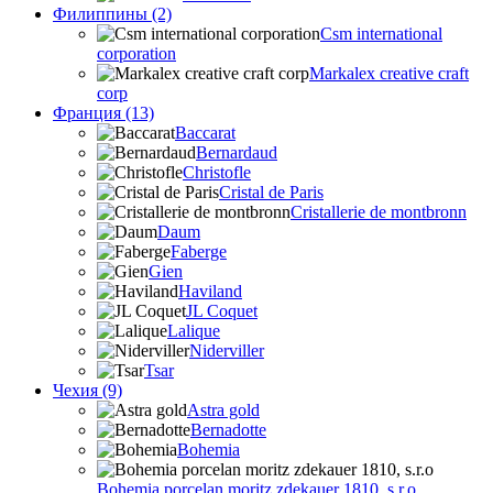
Филиппины (2)
Csm international
corporation
Markalex creative craft
corp
Франция (13)
Baccarat
Bernardaud
Christofle
Cristal de Paris
Cristallerie de montbronn
Daum
Faberge
Gien
Haviland
JL Coquet
Lalique
Niderviller
Tsar
Чехия (9)
Astra gold
Bernadotte
Bohemia
Bohemia porcelan moritz zdekauer 1810, s.r.o