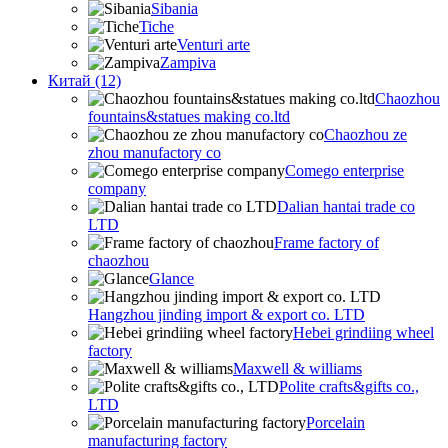
Sibania
Tiche
Venturi arte
Zampiva
Китай (12)
Chaozhou
fountains&statues making co.ltd
Chaozhou ze
zhou manufactory co
Comego enterprise
company
Dalian hantai trade co
LTD
Frame factory of
chaozhou
Glance
Hangzhou jinding import & export co. LTD
Hebei grindiing wheel
factory
Maxwell & williams
Polite crafts&gifts co.,
LTD
Porcelain
manufacturing factory