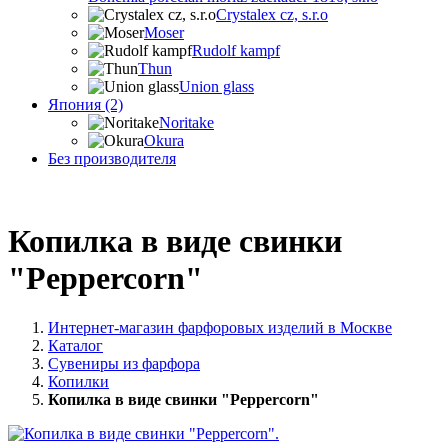
Crystalex cz, s.r.o
Moser
Rudolf kampf
Thun
Union glass
Япония (2)
Noritake
Okura
Без производителя
Копилка в виде свинки
"Peppercorn"
Интернет-магазин фарфоровых изделий в Москве
Каталог
Сувениры из фарфора
Копилки
Копилка в виде свинки "Peppercorn"