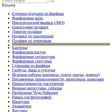
Каталог
Елочные игрушки из фарфора
Фарфоровые вазы
Императорский фарфор (ЛФЗ)
Новогодние подарки
Дорогие подарки
Подарки по праздникам
Подарки по тематикам
Картины
Фарфоровая посуда
Фарфоровые скульптуры
Фарфоровые статуэтки
Сувениры из фарфора
Глобусы, бары и сундуки
Игровые наборы (шахматы, покер, нарды, домино)
Письменные принадлежности, визитницы, кошельки
Принадлежности для курения
Винные аксессуары, гейзеры
Необычные Чудо Чайники
Рамки для фотографий
Шкатулки
Украшения
Фигурки