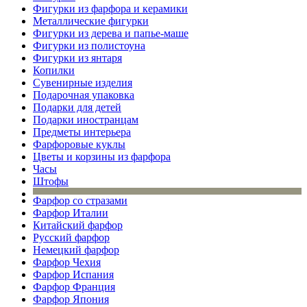
Фигурки из фарфора и керамики
Металлические фигурки
Фигурки из дерева и папье-маше
Фигурки из полистоуна
Фигурки из янтаря
Копилки
Сувенирные изделия
Подарочная упаковка
Подарки для детей
Подарки иностранцам
Предметы интерьера
Фарфоровые куклы
Цветы и корзины из фарфора
Часы
Штофы
Фарфор со стразами
Фарфор Италии
Китайский фарфор
Русский фарфор
Немецкий фарфор
Фарфор Чехия
Фарфор Испания
Фарфор Франция
Фарфор Япония