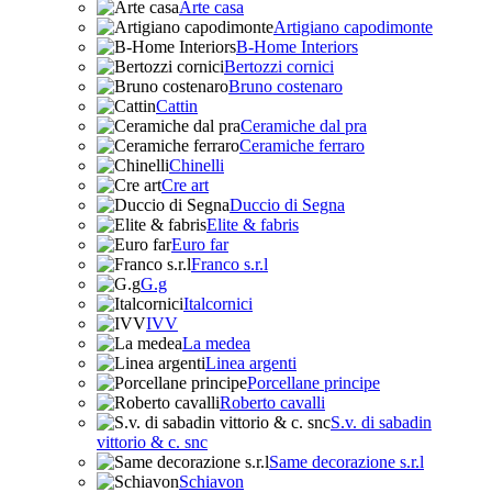
Arte casa
Artigiano capodimonte
B-Home Interiors
Bertozzi cornici
Bruno costenaro
Cattin
Ceramiche dal pra
Ceramiche ferraro
Chinelli
Cre art
Duccio di Segna
Elite & fabris
Euro far
Franco s.r.l
G.g
Italcornici
IVV
La medea
Linea argenti
Porcellane principe
Roberto cavalli
S.v. di sabadin
vittorio & c. snc
Same decorazione s.r.l
Schiavon