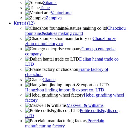
Sibania
Tiche
Venturi arte
Zampiva
Китай (12)
Chaozhou
fountains&statues making co.ltd
Chaozhou ze
zhou manufactory co
Comego enterprise
company
Dalian hantai trade co
LTD
Frame factory of
chaozhou
Glance
Hangzhou jinding import & export co. LTD
Hebei grindiing wheel
factory
Maxwell & williams
Polite crafts&gifts co.,
LTD
Porcelain
manufacturing factory