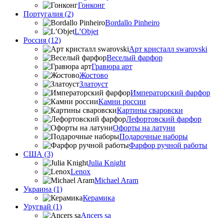
Гонконг
Португалия (2)
Bordallo Pinheiro
L’Objet
Россия (12)
Арт кристалл swarovski
Веселый фарфор
Гравюра арт
Жостово
Златоуст
Императорский фарфор
Камни россии
Картины сваровски
Лефортовский фарфор
Офорты на латуни
Подарочные наборы
Фарфор ручной работы
США (3)
Julia Knight
Lenox
Michael Aram
Украина (1)
Керамика
Уругвай (1)
Ancers sa