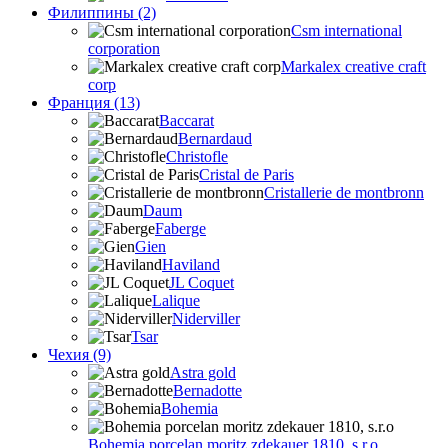
Филиппины (2)
Csm international
corporation
Markalex creative craft
corp
Франция (13)
Baccarat
Bernardaud
Christofle
Cristal de Paris
Cristallerie de montbronn
Daum
Faberge
Gien
Haviland
JL Coquet
Lalique
Niderviller
Tsar
Чехия (9)
Astra gold
Bernadotte
Bohemia
Bohemia porcelan moritz zdekauer 1810, s.r.o