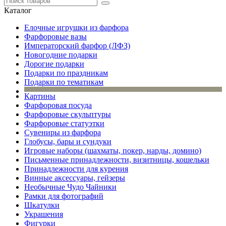
Каталог
Елочные игрушки из фарфора
Фарфоровые вазы
Императорский фарфор (ЛФЗ)
Новогодние подарки
Дорогие подарки
Подарки по праздникам
Подарки по тематикам
Картины
Фарфоровая посуда
Фарфоровые скульптуры
Фарфоровые статуэтки
Сувениры из фарфора
Глобусы, бары и сундуки
Игровые наборы (шахматы, покер, нарды, домино)
Письменные принадлежности, визитницы, кошельки
Принадлежности для курения
Винные аксессуары, гейзеры
Необычные Чудо Чайники
Рамки для фотографий
Шкатулки
Украшения
Фигурки