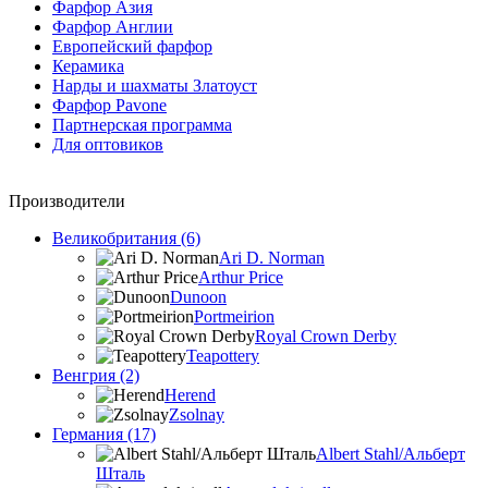
Фарфор Азия
Фарфор Англии
Европейский фарфор
Керамика
Нарды и шахматы Златоуст
Фарфор Pavone
Партнерская программа
Для оптовиков
Производители
Великобритания (6)
Ari D. Norman
Arthur Price
Dunoon
Portmeirion
Royal Crown Derby
Teapottery
Венгрия (2)
Herend
Zsolnay
Германия (17)
Albert Stahl/Альбеpт
Шталь