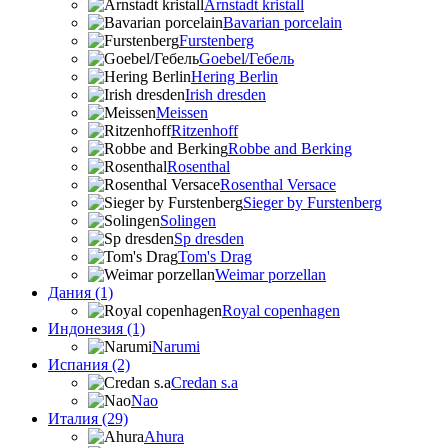
Arnstadt kristall
Bavarian porcelain
Furstenberg
Goebel/Гебель
Hering Berlin
Irish dresden
Meissen
Ritzenhoff
Robbe and Berking
Rosenthal
Rosenthal Versace
Sieger by Furstenberg
Solingen
Sp dresden
Tom's Drag
Weimar porzellan
Дания (1)
Royal copenhagen
Индонезия (1)
Narumi
Испания (2)
Credan s.a
Nao
Италия (29)
Ahura