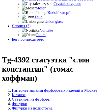
Crystalex cz, s.r.o
Moser
Rudolf kampf
Thun
Union glass
Япония (2)
Noritake
Okura
Без производителя
Tg-4392 статуэтка "слон
константин" (томас
хоффман)
Интернет-магазин фарфоровых изделий в Москве
Каталог
Сувениры из фарфора
Фигурки
Фигурки из полистоуна