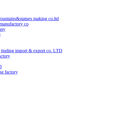
ountains&statues making co.ltd
manufactory co
any
D
jinding import & export co. LTD
actory
D
ng factory