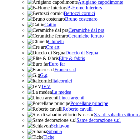
Artigiano capodimonte
B-Home Interiors
Bertozzi cornici
Bruno costenaro
Cattin
Ceramiche dal pra
Ceramiche ferraro
Chinelli
Cre art
Duccio di Segna
Elite & fabris
Euro far
Franco s.r.l
G.g
Italcornici
IVV
La medea
Linea argenti
Porcellane principe
Roberto cavalli
S.v. di sabadin vittorio
Same decorazione s.r.l
Schiavon
Sibania
Tiche