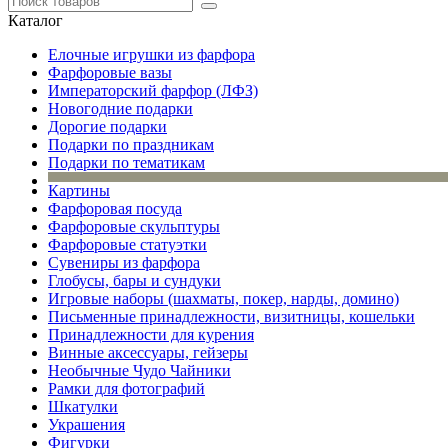
Каталог
Елочные игрушки из фарфора
Фарфоровые вазы
Императорский фарфор (ЛФЗ)
Новогодние подарки
Дорогие подарки
Подарки по праздникам
Подарки по тематикам
Картины
Фарфоровая посуда
Фарфоровые скульптуры
Фарфоровые статуэтки
Сувениры из фарфора
Глобусы, бары и сундуки
Игровые наборы (шахматы, покер, нарды, домино)
Письменные принадлежности, визитницы, кошельки
Принадлежности для курения
Винные аксессуары, гейзеры
Необычные Чудо Чайники
Рамки для фотографий
Шкатулки
Украшения
Фигурки