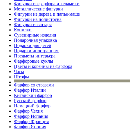
Фигурки из фарфора и керамики
Металлические фигурки
Фигурки из дерева и папье-маше
Фигурки из полистоуна
Фигурки из янтаря
Копилки
Сувенирные изделия
Подарочная упаковка
Подарки для детей
Подарки иностранцам
Предметы интерьера
Фарфоровые куклы
Цветы и корзины из фарфора
Часы
Штофы
Фарфор со стразами
Фарфор Италии
Китайский фарфор
Русский фарфор
Немецкий фарфор
Фарфор Чехия
Фарфор Испания
Фарфор Франция
Фарфор Япония