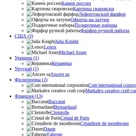
Камни россии
Картины сваровски
Лефортовский фарфор
Офорты на латуни
Подарочные наборы
Фарфор ручной работы
США (3)
Julia Knight
Lenox
Michael Aram
Украина (1)
Керамика
Уругвай (1)
Ancers sa
Филиппины (2)
Csm international corpor
Markalex creative craft co
Франция (13)
Baccarat
Bernardaud
Christofle
Cristal de Paris
Cristallerie de montbronn
Daum
Faberge