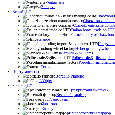
Venturi arte
Zampiva
Китай (12)
Chaozhou f
Chaozhou ze zhou 
Comego enterprise comp
Dalian hantai trade co LT
Frame factory of chaozhou
Glance
Hangzhou 
Hebei grindiing wheel f
Maxwell & williams
Polite crafts&gifts co., LT
Porcelain manufacturi
Гонконг
Португалия (2)
Bordallo Pinheiro
L’Objet
Россия (12)
Арт кристалл swarovski
Веселый фарфор
Гравюра арт
Жостово
Златоуст
Императорский фарфор