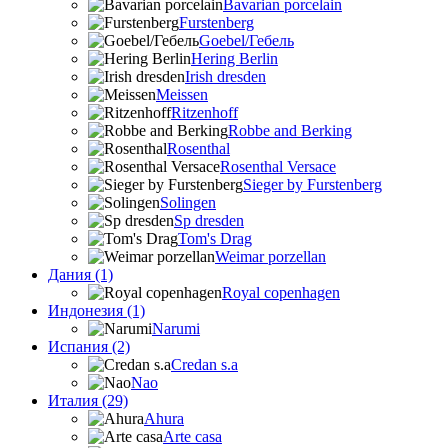
Bavarian porcelain
Furstenberg
Goebel/Гебель
Hering Berlin
Irish dresden
Meissen
Ritzenhoff
Robbe and Berking
Rosenthal
Rosenthal Versace
Sieger by Furstenberg
Solingen
Sp dresden
Tom's Drag
Weimar porzellan
Дания (1)
Royal copenhagen
Индонезия (1)
Narumi
Испания (2)
Credan s.a
Nao
Италия (29)
Ahura
Arte casa