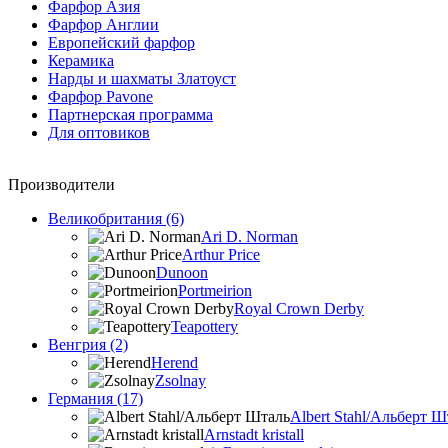
Фарфор Азия
Фарфор Англии
Европейский фарфор
Керамика
Нарды и шахматы Златоуст
Фарфор Pavone
Партнерская программа
Для оптовиков
Производители
Великобритания (6)
Ari D. Norman
Arthur Price
Dunoon
Portmeirion
Royal Crown Derby
Teapottery
Венгрия (2)
Herend
Zsolnay
Германия (17)
Albert Stahl/Альбеpт Ш
Arnstadt kristall