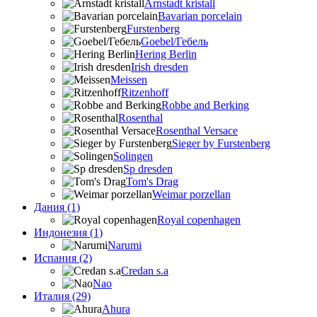
Arnstadt kristall
Bavarian porcelain
Furstenberg
Goebel/Гебель
Hering Berlin
Irish dresden
Meissen
Ritzenhoff
Robbe and Berking
Rosenthal
Rosenthal Versace
Sieger by Furstenberg
Solingen
Sp dresden
Tom's Drag
Weimar porzellan
Дания (1)
Royal copenhagen
Индонезия (1)
Narumi
Испания (2)
Credan s.a
Nao
Италия (29)
Ahura