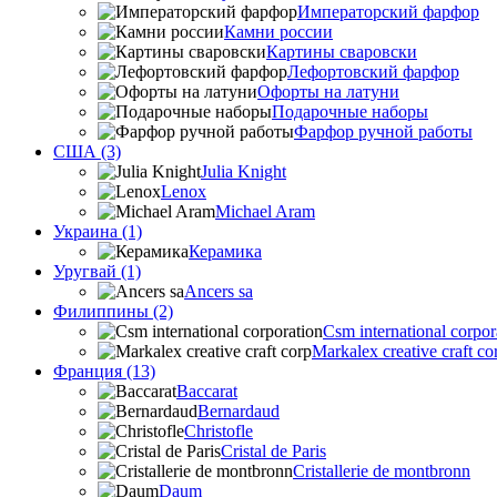
Императорский фарфор
Камни россии
Картины сваровски
Лефортовский фарфор
Офорты на латуни
Подарочные наборы
Фарфор ручной работы
США (3)
Julia Knight
Lenox
Michael Aram
Украина (1)
Керамика
Уругвай (1)
Ancers sa
Филиппины (2)
Csm international corpor
Markalex creative craft co
Франция (13)
Baccarat
Bernardaud
Christofle
Cristal de Paris
Cristallerie de montbronn
Daum