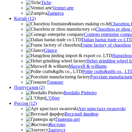
Tiche
Venturi arte
Zampiva
Китай (12)
Chaozhou f
Chaozhou ze zhou 
Comego enterprise comp
Dalian hantai trade co LT
Frame factory of chaozhou
Glance
Hangzhou 
Hebei grindiing wheel f
Maxwell & williams
Polite crafts&gifts co., LT
Porcelain manufacturi
Гонконг
Португалия (2)
Bordallo Pinheiro
L’Objet
Россия (12)
Арт кристалл swarovski
Веселый фарфор
Гравюра арт
Жостово
Златоуст