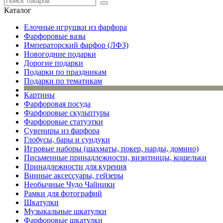
Каталог
Елочные игрушки из фарфора
Фарфоровые вазы
Императорский фарфор (ЛФЗ)
Новогодние подарки
Дорогие подарки
Подарки по праздникам
Подарки по тематикам
Картины
Фарфоровая посуда
Фарфоровые скульптуры
Фарфоровые статуэтки
Сувениры из фарфора
Глобусы, бары и сундуки
Игровые наборы (шахматы, покер, нарды, домино)
Письменные принадлежности, визитницы, кошельки
Принадлежности для курения
Винные аксессуары, гейзеры
Необычные Чудо Чайники
Рамки для фотографий
Шкатулки
Музыкальные шкатулки
Фарфоровые шкатулки