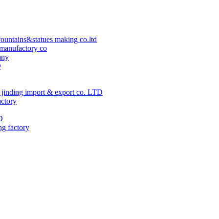
ountains&statues making co.ltd
manufactory co
any
D
jinding import & export co. LTD
actory
D
ng factory