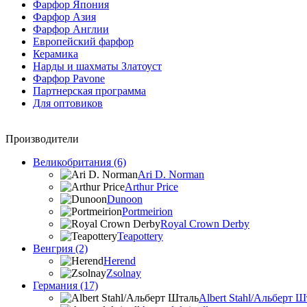
Фарфор Япония
Фарфор Азия
Фарфор Англии
Европейский фарфор
Керамика
Нарды и шахматы Златоуст
Фарфор Pavone
Партнерская программа
Для оптовиков
Производители
Великобритания (6)
Ari D. Norman
Arthur Price
Dunoon
Portmeirion
Royal Crown Derby
Teapottery
Венгрия (2)
Herend
Zsolnay
Германия (17)
Albert Stahl/Альбеpт Ш