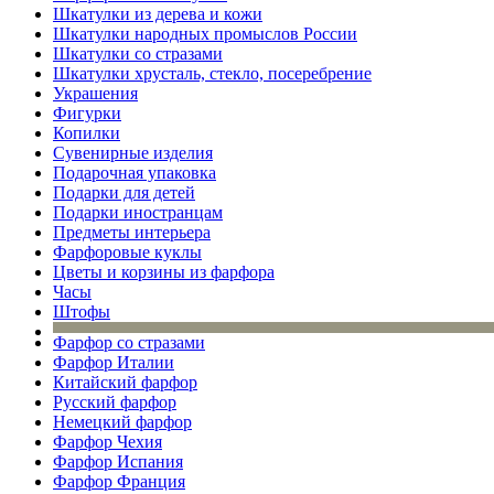
Шкатулки из дерева и кожи
Шкатулки народных промыслов России
Шкатулки со стразами
Шкатулки хрусталь, стекло, посеребрение
Украшения
Фигурки
Копилки
Сувенирные изделия
Подарочная упаковка
Подарки для детей
Подарки иностранцам
Предметы интерьера
Фарфоровые куклы
Цветы и корзины из фарфора
Часы
Штофы
Фарфор со стразами
Фарфор Италии
Китайский фарфор
Русский фарфор
Немецкий фарфор
Фарфор Чехия
Фарфор Испания
Фарфор Франция