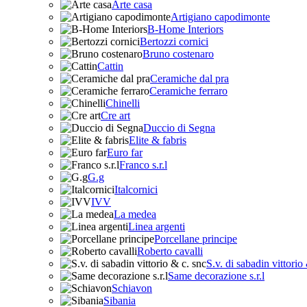
Arte casa
Artigiano capodimonte
B-Home Interiors
Bertozzi cornici
Bruno costenaro
Cattin
Ceramiche dal pra
Ceramiche ferraro
Chinelli
Cre art
Duccio di Segna
Elite & fabris
Euro far
Franco s.r.l
G.g
Italcornici
IVV
La medea
Linea argenti
Porcellane principe
Roberto cavalli
S.v. di sabadin vittorio
Same decorazione s.r.l
Schiavon
Sibania