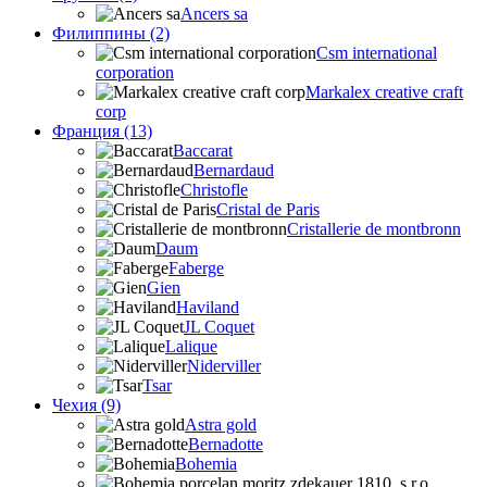
Ancers sa
Филиппины (2)
Csm international
corporation
Markalex creative craft
corp
Франция (13)
Baccarat
Bernardaud
Christofle
Cristal de Paris
Cristallerie de montbronn
Daum
Faberge
Gien
Haviland
JL Coquet
Lalique
Niderviller
Tsar
Чехия (9)
Astra gold
Bernadotte
Bohemia