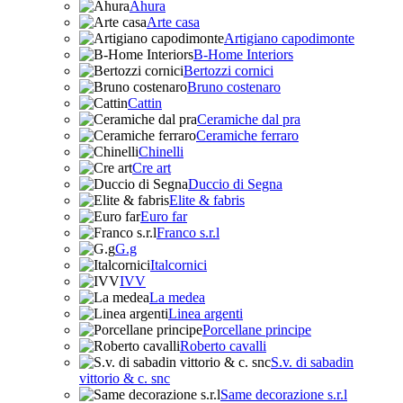
Ahura
Arte casa
Artigiano capodimonte
B-Home Interiors
Bertozzi cornici
Bruno costenaro
Cattin
Ceramiche dal pra
Ceramiche ferraro
Chinelli
Cre art
Duccio di Segna
Elite & fabris
Euro far
Franco s.r.l
G.g
Italcornici
IVV
La medea
Linea argenti
Porcellane principe
Roberto cavalli
S.v. di sabadin
vittorio & c. snc
Same decorazione s.r.l