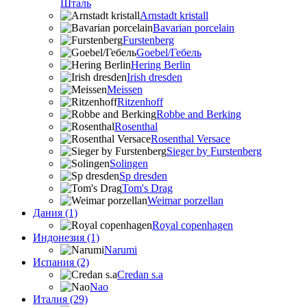
Шталь
Arnstadt kristall
Bavarian porcelain
Furstenberg
Goebel/Гебель
Hering Berlin
Irish dresden
Meissen
Ritzenhoff
Robbe and Berking
Rosenthal
Rosenthal Versace
Sieger by Furstenberg
Solingen
Sp dresden
Tom's Drag
Weimar porzellan
Дания (1)
Royal copenhagen
Индонезия (1)
Narumi
Испания (2)
Credan s.a
Nao
Италия (29)