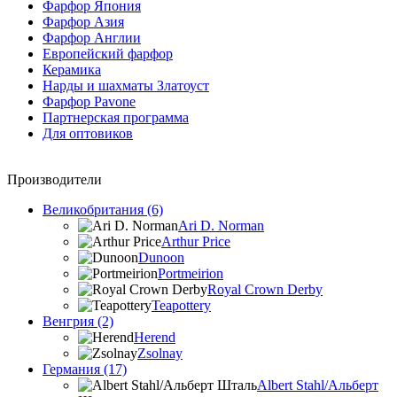
Фарфор Япония
Фарфор Азия
Фарфор Англии
Европейский фарфор
Керамика
Нарды и шахматы Златоуст
Фарфор Pavone
Партнерская программа
Для оптовиков
Производители
Великобритания (6)
Ari D. Norman
Arthur Price
Dunoon
Portmeirion
Royal Crown Derby
Teapottery
Венгрия (2)
Herend
Zsolnay
Германия (17)
Albert Stahl/Альбеpт