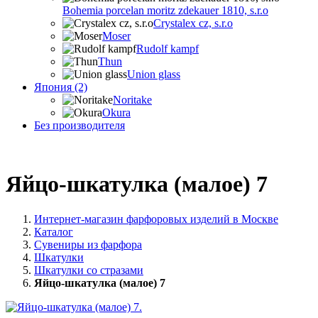
Bohemia porcelan moritz zdekauer 1810, s.r.o
Crystalex cz, s.r.o
Moser
Rudolf kampf
Thun
Union glass
Япония (2)
Noritake
Okura
Без производителя
Яйцо-шкатулка (малое) 7
Интернет-магазин фарфоровых изделий в Москве
Каталог
Сувениры из фарфора
Шкатулки
Шкатулки со стразами
Яйцо-шкатулка (малое) 7