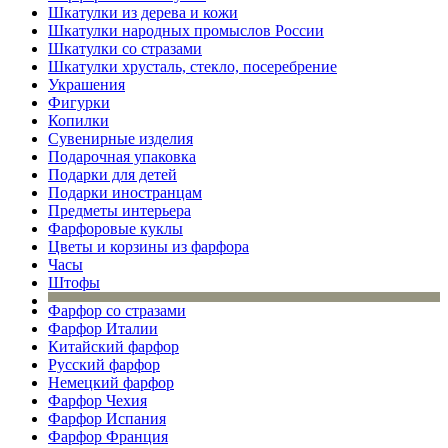
Шкатулки из дерева и кожи
Шкатулки народных промыслов России
Шкатулки со стразами
Шкатулки хрусталь, стекло, посеребрение
Украшения
Фигурки
Копилки
Сувенирные изделия
Подарочная упаковка
Подарки для детей
Подарки иностранцам
Предметы интерьера
Фарфоровые куклы
Цветы и корзины из фарфора
Часы
Штофы
Фарфор со стразами
Фарфор Италии
Китайский фарфор
Русский фарфор
Немецкий фарфор
Фарфор Чехия
Фарфор Испания
Фарфор Франция