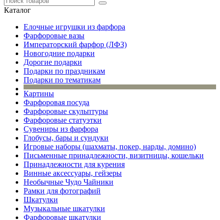
Каталог
Елочные игрушки из фарфора
Фарфоровые вазы
Императорский фарфор (ЛФЗ)
Новогодние подарки
Дорогие подарки
Подарки по праздникам
Подарки по тематикам
Картины
Фарфоровая посуда
Фарфоровые скульптуры
Фарфоровые статуэтки
Сувениры из фарфора
Глобусы, бары и сундуки
Игровые наборы (шахматы, покер, нарды, домино)
Письменные принадлежности, визитницы, кошельки
Принадлежности для курения
Винные аксессуары, гейзеры
Необычные Чудо Чайники
Рамки для фотографий
Шкатулки
Музыкальные шкатулки
Фарфоровые шкатулки