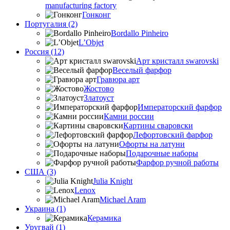
manufacturing factory
Гонконг
Португалия (2)
Bordallo Pinheiro
L’Objet
Россия (12)
Арт кристалл swarovski
Веселый фарфор
Гравюра арт
Жостово
Златоуст
Императорский фарфор
Камни россии
Картины сваровски
Лефортовский фарфор
Офорты на латуни
Подарочные наборы
Фарфор ручной работы
США (3)
Julia Knight
Lenox
Michael Aram
Украина (1)
Керамика
Уругвай (1)