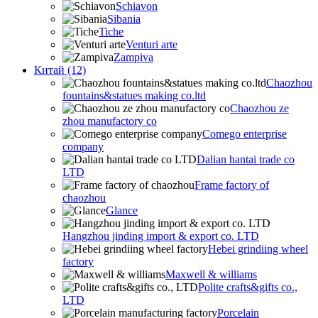
Schiavon
Sibania
Tiche
Venturi arte
Zampiva
Китай (12)
Chaozhou
fountains&statues making co.ltd
Chaozhou ze
zhou manufactory co
Comego enterprise
company
Dalian hantai trade co
LTD
Frame factory of
chaozhou
Glance
Hangzhou jinding import & export co. LTD
Hebei grindiing wheel
factory
Maxwell & williams
Polite crafts&gifts co.,
LTD
Porcelain