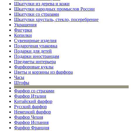
Шкатулки из дерева и кожи
Шкатулки народных промыслов России
Шкатулки со стразами
Шкатулки хрусталь, стекло, посеребрение
Украшения
Фигурки
Копилки
Сувенирные изделия
Подарочная упаковка
Подарки для детей
Подарки иностранцам
Предметы интерьера
Фарфоровые куклы
Цветы и корзины из фарфора
Часы
Штофы
Фарфор со стразами
Фарфор Италии
Китайский фарфор
Русский фарфор
Немецкий фарфор
Фарфор Чехия
Фарфор Испания
Фарфор Франция