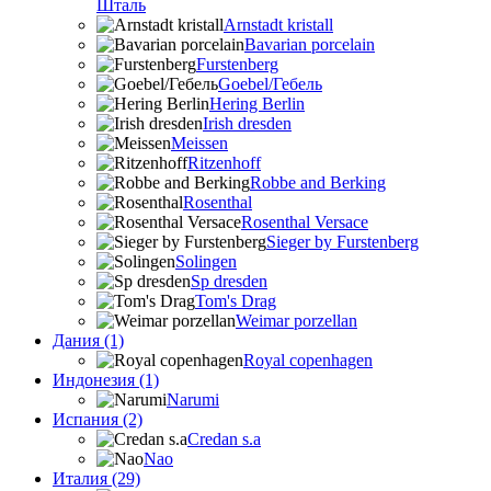
Шталь
Arnstadt kristall
Bavarian porcelain
Furstenberg
Goebel/Гебель
Hering Berlin
Irish dresden
Meissen
Ritzenhoff
Robbe and Berking
Rosenthal
Rosenthal Versace
Sieger by Furstenberg
Solingen
Sp dresden
Tom's Drag
Weimar porzellan
Дания (1)
Royal copenhagen
Индонезия (1)
Narumi
Испания (2)
Credan s.a
Nao
Италия (29)