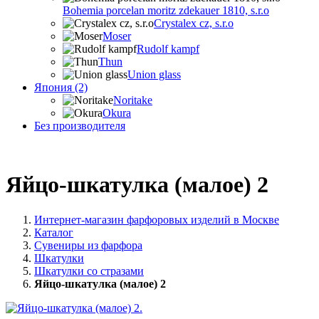
Bohemia porcelan moritz zdekauer 1810, s.r.o
Crystalex cz, s.r.o
Moser
Rudolf kampf
Thun
Union glass
Япония (2)
Noritake
Okura
Без производителя
Яйцо-шкатулка (малое) 2
Интернет-магазин фарфоровых изделий в Москве
Каталог
Сувениры из фарфора
Шкатулки
Шкатулки со стразами
Яйцо-шкатулка (малое) 2