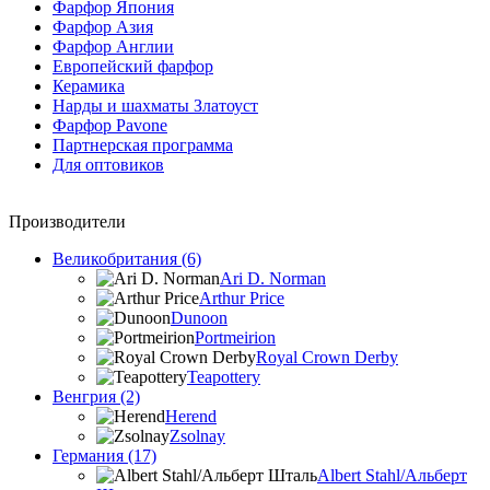
Фарфор Япония
Фарфор Азия
Фарфор Англии
Европейский фарфор
Керамика
Нарды и шахматы Златоуст
Фарфор Pavone
Партнерская программа
Для оптовиков
Производители
Великобритания (6)
Ari D. Norman
Arthur Price
Dunoon
Portmeirion
Royal Crown Derby
Teapottery
Венгрия (2)
Herend
Zsolnay
Германия (17)
Albert Stahl/Альбеpт