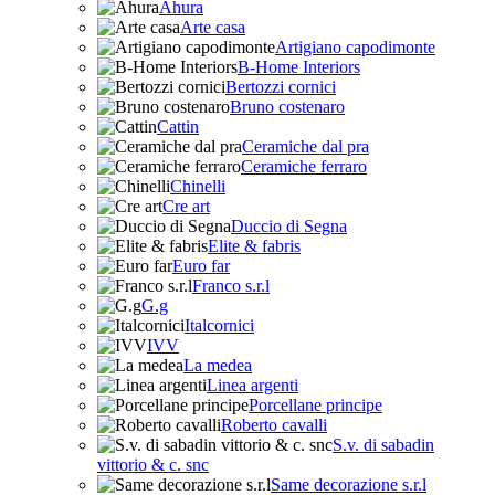
Ahura
Arte casa
Artigiano capodimonte
B-Home Interiors
Bertozzi cornici
Bruno costenaro
Cattin
Ceramiche dal pra
Ceramiche ferraro
Chinelli
Cre art
Duccio di Segna
Elite & fabris
Euro far
Franco s.r.l
G.g
Italcornici
IVV
La medea
Linea argenti
Porcellane principe
Roberto cavalli
S.v. di sabadin
vittorio & c. snc
Same decorazione s.r.l