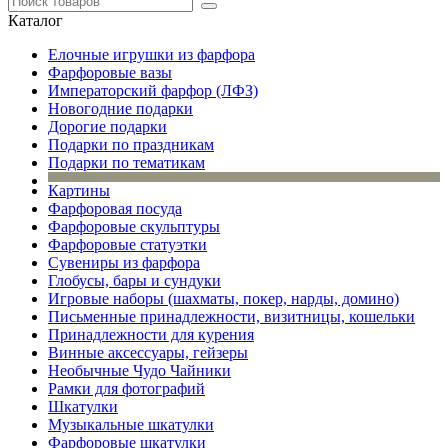
Каталог
Елочные игрушки из фарфора
Фарфоровые вазы
Императорский фарфор (ЛФЗ)
Новогодние подарки
Дорогие подарки
Подарки по праздникам
Подарки по тематикам
Картины
Фарфоровая посуда
Фарфоровые скульптуры
Фарфоровые статуэтки
Сувениры из фарфора
Глобусы, бары и сундуки
Игровые наборы (шахматы, покер, нарды, домино)
Письменные принадлежности, визитницы, кошельки
Принадлежности для курения
Винные аксессуары, гейзеры
Необычные Чудо Чайники
Рамки для фотографий
Шкатулки
Музыкальные шкатулки
Фарфоровые шкатулки