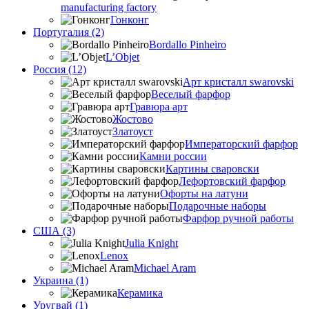
manufacturing factory
Гонконг
Португалия (2)
Bordallo Pinheiro
L’Objet
Россия (12)
Арт кристалл swarovski
Веселый фарфор
Гравюра арт
Жостово
Златоуст
Императорский фарфор
Камни россии
Картины сваровски
Лефортовский фарфор
Офорты на латуни
Подарочные наборы
Фарфор ручной работы
США (3)
Julia Knight
Lenox
Michael Aram
Украина (1)
Керамика
Уругвай (1)