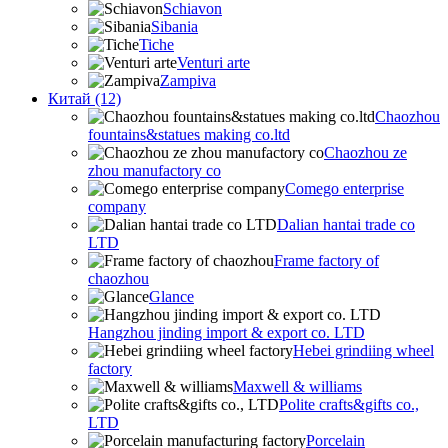
Schiavon
Sibania
Tiche
Venturi arte
Zampiva
Китай (12)
Chaozhou
fountains&statues making co.ltd
Chaozhou ze
zhou manufactory co
Comego enterprise
company
Dalian hantai trade co
LTD
Frame factory of
chaozhou
Glance
Hangzhou jinding import & export co. LTD
Hebei grindiing wheel
factory
Maxwell & williams
Polite crafts&gifts co.,
LTD
Porcelain