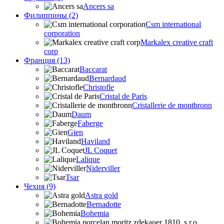
Ancers sa
Филиппины (2)
Csm international
corporation
Markalex creative craft
corp
Франция (13)
Baccarat
Bernardaud
Christofle
Cristal de Paris
Cristallerie de montbronn
Daum
Faberge
Gien
Haviland
JL Coquet
Lalique
Niderviller
Tsar
Чехия (9)
Astra gold
Bernadotte
Bohemia