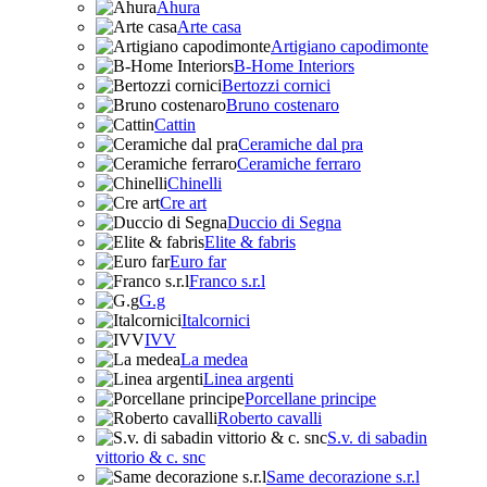
Ahura
Arte casa
Artigiano capodimonte
B-Home Interiors
Bertozzi cornici
Bruno costenaro
Cattin
Ceramiche dal pra
Ceramiche ferraro
Chinelli
Cre art
Duccio di Segna
Elite & fabris
Euro far
Franco s.r.l
G.g
Italcornici
IVV
La medea
Linea argenti
Porcellane principe
Roberto cavalli
S.v. di sabadin
vittorio & c. snc
Same decorazione s.r.l