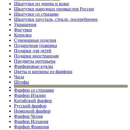
Шкатулки из дерева и кожи
Шкатулки народных промыслов России
Шкатулки со стразами
Шкатулки хрусталь, стекло, посеребрение
Украшения
Фигурки
Копилки
Сувенирные изделия
Подарочная упаковка
Подарки для детей
Подарки иностранцам
Предметы интерьера
Фарфоровые куклы
Цветы и корзины из фарфора
Часы
Штофы
Фарфор со стразами
Фарфор Италии
Китайский фарфор
Русский фарфор
Немецкий фарфор
Фарфор Чехия
Фарфор Испания
Фарфор Франция