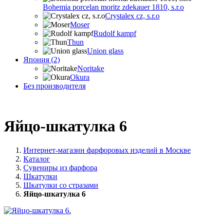
Bohemia porcelan moritz zdekauer 1810, s.r.o
Crystalex cz, s.r.o
Moser
Rudolf kampf
Thun
Union glass
Япония (2)
Noritake
Okura
Без производителя
Яйцо-шкатулка 6
Интернет-магазин фарфоровых изделий в Москве
Каталог
Сувениры из фарфора
Шкатулки
Шкатулки со стразами
Яйцо-шкатулка 6