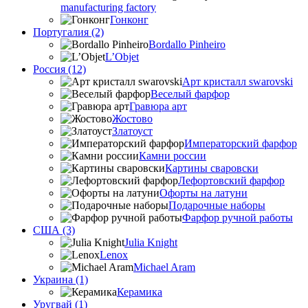
manufacturing factory
Гонконг
Португалия (2)
Bordallo Pinheiro
L’Objet
Россия (12)
Арт кристалл swarovski
Веселый фарфор
Гравюра арт
Жостово
Златоуст
Императорский фарфор
Камни россии
Картины сваровски
Лефортовский фарфор
Офорты на латуни
Подарочные наборы
Фарфор ручной работы
США (3)
Julia Knight
Lenox
Michael Aram
Украина (1)
Керамика
Уругвай (1)