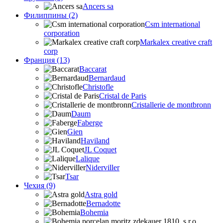
Ancers sa
Филиппины (2)
Csm international
corporation
Markalex creative craft
corp
Франция (13)
Baccarat
Bernardaud
Christofle
Cristal de Paris
Cristallerie de montbronn
Daum
Faberge
Gien
Haviland
JL Coquet
Lalique
Niderviller
Tsar
Чехия (9)
Astra gold
Bernadotte
Bohemia