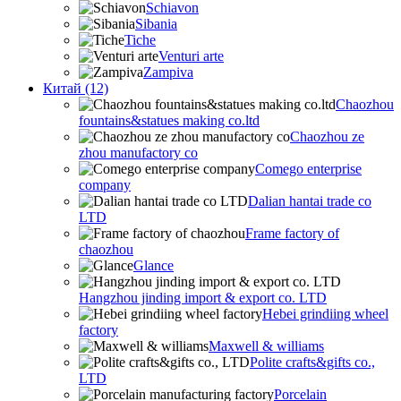
Schiavon
Sibania
Tiche
Venturi arte
Zampiva
Китай (12)
Chaozhou
fountains&statues making co.ltd
Chaozhou ze
zhou manufactory co
Comego enterprise
company
Dalian hantai trade co
LTD
Frame factory of
chaozhou
Glance
Hangzhou jinding import & export co. LTD
Hebei grindiing wheel
factory
Maxwell & williams
Polite crafts&gifts co.,
LTD
Porcelain