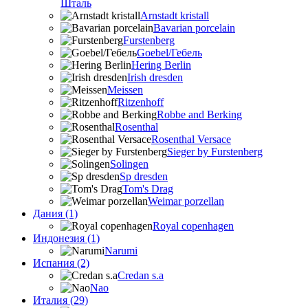
Шталь
Arnstadt kristall
Bavarian porcelain
Furstenberg
Goebel/Гебель
Hering Berlin
Irish dresden
Meissen
Ritzenhoff
Robbe and Berking
Rosenthal
Rosenthal Versace
Sieger by Furstenberg
Solingen
Sp dresden
Tom's Drag
Weimar porzellan
Дания (1)
Royal copenhagen
Индонезия (1)
Narumi
Испания (2)
Credan s.a
Nao
Италия (29)