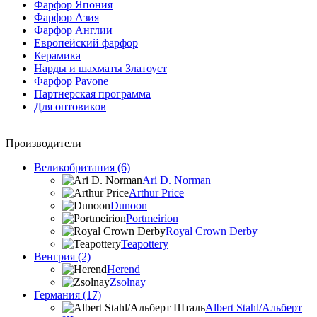
Фарфор Япония
Фарфор Азия
Фарфор Англии
Европейский фарфор
Керамика
Нарды и шахматы Златоуст
Фарфор Pavone
Партнерская программа
Для оптовиков
Производители
Великобритания (6)
Ari D. Norman
Arthur Price
Dunoon
Portmeirion
Royal Crown Derby
Teapottery
Венгрия (2)
Herend
Zsolnay
Германия (17)
Albert Stahl/Альбеpт