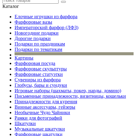
Каталог
Елочные игрушки из фарфора
Фарфоровые вазы
Императорский фарфор (ЛФЗ)
Новогодние подарки
Дорогие подарки
Подарки по праздникам
Подарки по тематикам
Картины
Фарфоровая посуда
Фарфоровые скульптуры
Фарфоровые статуэтки
Сувениры из фарфора
Глобусы, бары и сундуки
Игровые наборы (шахматы, покер, нарды, домино)
Письменные принадлежности, визитницы, кошельки
Принадлежности для курения
Винные аксессуары, гейзеры
Необычные Чудо Чайники
Рамки для фотографий
Шкатулки
Музыкальные шкатулки
Фарфоровые шкатулки