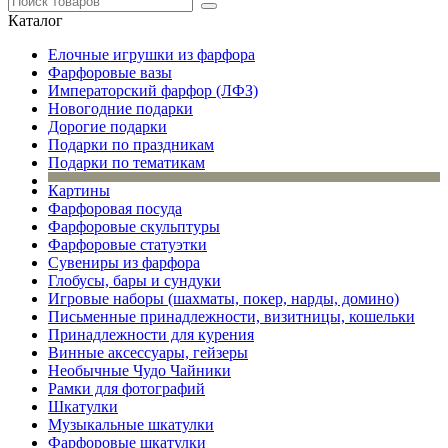
Каталог
Елочные игрушки из фарфора
Фарфоровые вазы
Императорский фарфор (ЛФЗ)
Новогодние подарки
Дорогие подарки
Подарки по праздникам
Подарки по тематикам
Картины
Фарфоровая посуда
Фарфоровые скульптуры
Фарфоровые статуэтки
Сувениры из фарфора
Глобусы, бары и сундуки
Игровые наборы (шахматы, покер, нарды, домино)
Письменные принадлежности, визитницы, кошельки
Принадлежности для курения
Винные аксессуары, гейзеры
Необычные Чудо Чайники
Рамки для фотографий
Шкатулки
Музыкальные шкатулки
Фарфоровые шкатулки