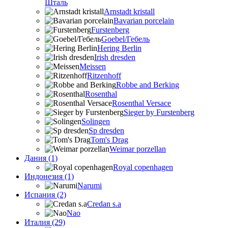
Шталь
Arnstadt kristall
Bavarian porcelain
Furstenberg
Goebel/Гебель
Hering Berlin
Irish dresden
Meissen
Ritzenhoff
Robbe and Berking
Rosenthal
Rosenthal Versace
Sieger by Furstenberg
Solingen
Sp dresden
Tom's Drag
Weimar porzellan
Дания (1)
Royal copenhagen
Индонезия (1)
Narumi
Испания (2)
Credan s.a
Nao
Италия (29)