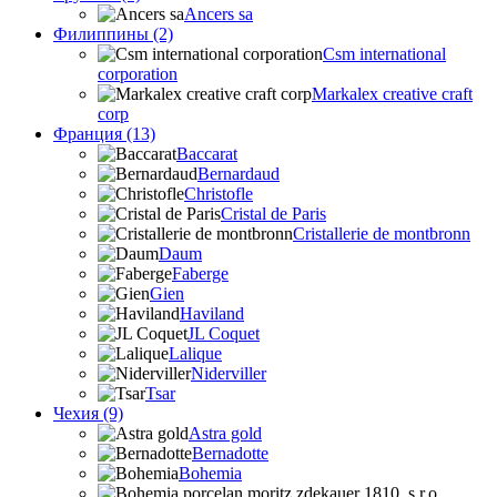
Ancers sa
Филиппины (2)
Csm international
corporation
Markalex creative craft
corp
Франция (13)
Baccarat
Bernardaud
Christofle
Cristal de Paris
Cristallerie de montbronn
Daum
Faberge
Gien
Haviland
JL Coquet
Lalique
Niderviller
Tsar
Чехия (9)
Astra gold
Bernadotte
Bohemia