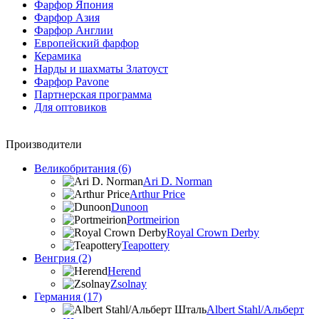
Фарфор Япония
Фарфор Азия
Фарфор Англии
Европейский фарфор
Керамика
Нарды и шахматы Златоуст
Фарфор Pavone
Партнерская программа
Для оптовиков
Производители
Великобритания (6)
Ari D. Norman
Arthur Price
Dunoon
Portmeirion
Royal Crown Derby
Teapottery
Венгрия (2)
Herend
Zsolnay
Германия (17)
Albert Stahl/Альбеpт