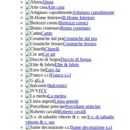
Ahura
Arte casa
Artigiano capodimonte
B-Home Interiors
Bertozzi cornici
Bruno costenaro
Cattin
Ceramiche dal pra
Ceramiche ferraro
Chinelli
Cre art
Duccio di Segna
Elite & fabris
Euro far
Franco s.r.l
G.g
Italcornici
IVV
La medea
Linea argenti
Porcellane principe
Roberto cavalli
S.v. di sabadin
vittorio & c. snc
Same decorazione s.r.l