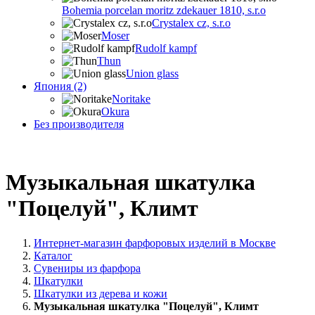
Bohemia porcelan moritz zdekauer 1810, s.r.o
Crystalex cz, s.r.o
Moser
Rudolf kampf
Thun
Union glass
Япония (2)
Noritake
Okura
Без производителя
Музыкальная шкатулка
"Поцелуй", Климт
Интернет-магазин фарфоровых изделий в Москве
Каталог
Сувениры из фарфора
Шкатулки
Шкатулки из дерева и кожи
Музыкальная шкатулка "Поцелуй", Климт