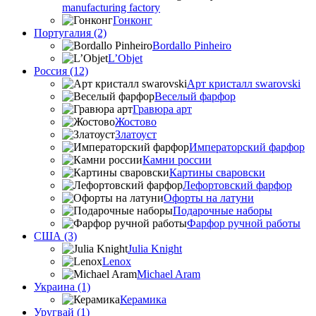
manufacturing factory
Гонконг
Португалия (2)
Bordallo Pinheiro
L’Objet
Россия (12)
Арт кристалл swarovski
Веселый фарфор
Гравюра арт
Жостово
Златоуст
Императорский фарфор
Камни россии
Картины сваровски
Лефортовский фарфор
Офорты на латуни
Подарочные наборы
Фарфор ручной работы
США (3)
Julia Knight
Lenox
Michael Aram
Украина (1)
Керамика
Уругвай (1)