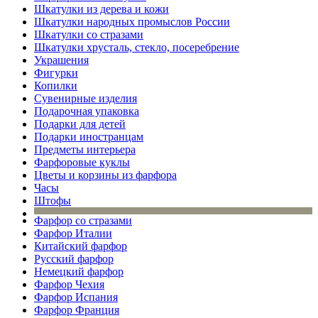
Шкатулки из дерева и кожи
Шкатулки народных промыслов России
Шкатулки со стразами
Шкатулки хрусталь, стекло, посеребрение
Украшения
Фигурки
Копилки
Сувенирные изделия
Подарочная упаковка
Подарки для детей
Подарки иностранцам
Предметы интерьера
Фарфоровые куклы
Цветы и корзины из фарфора
Часы
Штофы
Фарфор со стразами
Фарфор Италии
Китайский фарфор
Русский фарфор
Немецкий фарфор
Фарфор Чехия
Фарфор Испания
Фарфор Франция