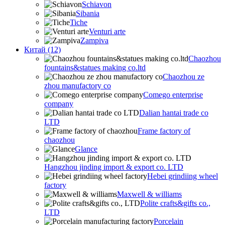
Schiavon
Sibania
Tiche
Venturi arte
Zampiva
Китай (12)
Chaozhou
fountains&statues making co.ltd
Chaozhou ze
zhou manufactory co
Comego enterprise
company
Dalian hantai trade co
LTD
Frame factory of
chaozhou
Glance
Hangzhou jinding import & export co. LTD
Hebei grindiing wheel
factory
Maxwell & williams
Polite crafts&gifts co.,
LTD
Porcelain