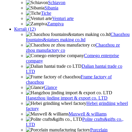
Schiavon
Sibania
Tiche
Venturi arte
Zampiva
Китай (12)
Chaozhou
fountains&statues making co.ltd
Chaozhou ze
zhou manufactory co
Comego enterprise
company
Dalian hantai trade co
LTD
Frame factory of
chaozhou
Glance
Hangzhou jinding import & export co. LTD
Hebei grindiing wheel
factory
Maxwell & williams
Polite crafts&gifts co.,
LTD
Porcelain