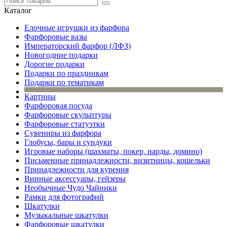
Каталог
Елочные игрушки из фарфора
Фарфоровые вазы
Императорский фарфор (ЛФЗ)
Новогодние подарки
Дорогие подарки
Подарки по праздникам
Подарки по тематикам
Картины
Фарфоровая посуда
Фарфоровые скульптуры
Фарфоровые статуэтки
Сувениры из фарфора
Глобусы, бары и сундуки
Игровые наборы (шахматы, покер, нарды, домино)
Письменные принадлежности, визитницы, кошельки
Принадлежности для курения
Винные аксессуары, гейзеры
Необычные Чудо Чайники
Рамки для фотографий
Шкатулки
Музыкальные шкатулки
Фарфоровые шкатулки