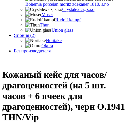
Bohemia porcelan moritz zdekauer 1810, s.r.o
Crystalex cz, s.r.o
Moser
Rudolf kampf
Thun
Union glass
Япония (2)
Noritake
Okura
Без производителя
Кожаный кейс для часов/
драгоценностей (на 5 шт.
часов + 6 ячеек для
драгоценностей), черн O.1941
THN/Vip