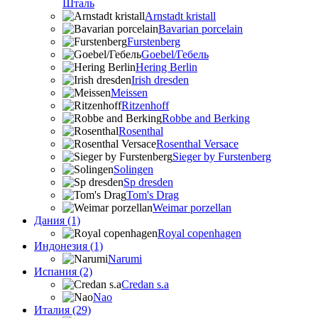
Шталь
Arnstadt kristall
Bavarian porcelain
Furstenberg
Goebel/Гебель
Hering Berlin
Irish dresden
Meissen
Ritzenhoff
Robbe and Berking
Rosenthal
Rosenthal Versace
Sieger by Furstenberg
Solingen
Sp dresden
Tom's Drag
Weimar porzellan
Дания (1)
Royal copenhagen
Индонезия (1)
Narumi
Испания (2)
Credan s.a
Nao
Италия (29)