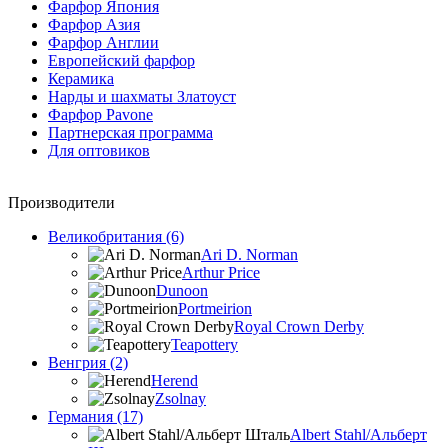
Фарфор Япония
Фарфор Азия
Фарфор Англии
Европейский фарфор
Керамика
Нарды и шахматы Златоуст
Фарфор Pavone
Партнерская программа
Для оптовиков
Производители
Великобритания (6)
Ari D. Norman
Arthur Price
Dunoon
Portmeirion
Royal Crown Derby
Teapottery
Венгрия (2)
Herend
Zsolnay
Германия (17)
Albert Stahl/Альбеpт