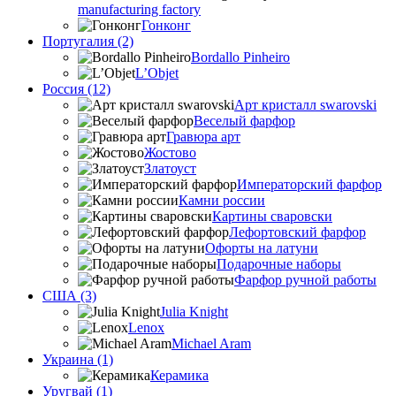
manufacturing factory
Гонконг
Португалия (2)
Bordallo Pinheiro
L’Objet
Россия (12)
Арт кристалл swarovski
Веселый фарфор
Гравюра арт
Жостово
Златоуст
Императорский фарфор
Камни россии
Картины сваровски
Лефортовский фарфор
Офорты на латуни
Подарочные наборы
Фарфор ручной работы
США (3)
Julia Knight
Lenox
Michael Aram
Украина (1)
Керамика
Уругвай (1)