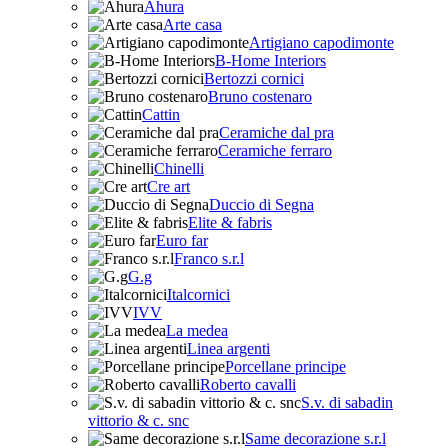
Ahura
Arte casa
Artigiano capodimonte
B-Home Interiors
Bertozzi cornici
Bruno costenaro
Cattin
Ceramiche dal pra
Ceramiche ferraro
Chinelli
Cre art
Duccio di Segna
Elite & fabris
Euro far
Franco s.r.l
G.g
Italcornici
IVV
La medea
Linea argenti
Porcellane principe
Roberto cavalli
S.v. di sabadin
vittorio & c. snc
Same decorazione s.r.l