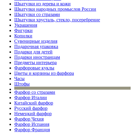
Шкатулки из дерева и кожи
Шкатулки народных промыслов России
Шкатулки со стразами
Шкатулки хрусталь, стекло, посеребрение
Украшения
Фигурки
Копилки
Сувенирные изделия
Подарочная упаковка
Подарки для детей
Подарки иностранцам
Предметы интерьера
Фарфоровые куклы
Цветы и корзины из фарфора
Часы
Штофы
Фарфор со стразами
Фарфор Италии
Китайский фарфор
Русский фарфор
Немецкий фарфор
Фарфор Чехия
Фарфор Испания
Фарфор Франция