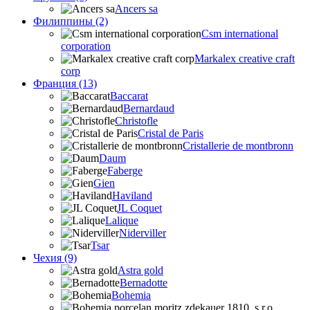
Ancers sa
Филиппины (2)
Csm international
corporation
Markalex creative craft
corp
Франция (13)
Baccarat
Bernardaud
Christofle
Cristal de Paris
Cristallerie de montbronn
Daum
Faberge
Gien
Haviland
JL Coquet
Lalique
Niderviller
Tsar
Чехия (9)
Astra gold
Bernadotte
Bohemia