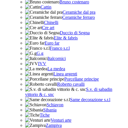
Bruno costenaro
Cattin
Ceramiche dal pra
Ceramiche ferraro
Chinelli
Cre art
Duccio di Segna
Elite & fabris
Euro far
Franco s.r.l
G.g
Italcornici
IVV
La medea
Linea argenti
Porcellane principe
Roberto cavalli
S.v. di sabadin
vittorio & c. snc
Same decorazione s.r.l
Schiavon
Sibania
Tiche
Venturi arte
Zampiva