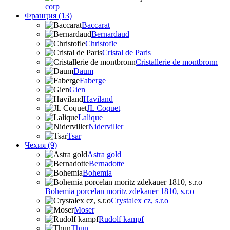
corp
Франция (13)
Baccarat
Bernardaud
Christofle
Cristal de Paris
Cristallerie de montbronn
Daum
Faberge
Gien
Haviland
JL Coquet
Lalique
Niderviller
Tsar
Чехия (9)
Astra gold
Bernadotte
Bohemia
Bohemia porcelan moritz zdekauer 1810, s.r.o
Crystalex cz, s.r.o
Moser
Rudolf kampf
Thun