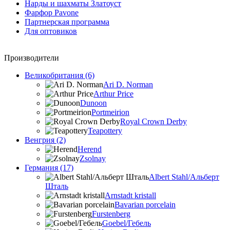
Нарды и шахматы Златоуст
Фарфор Pavone
Партнерская программа
Для оптовиков
Производители
Великобритания (6)
Ari D. Norman
Arthur Price
Dunoon
Portmeirion
Royal Crown Derby
Teapottery
Венгрия (2)
Herend
Zsolnay
Германия (17)
Albert Stahl/Альбеpт
Шталь
Arnstadt kristall
Bavarian porcelain
Furstenberg
Goebel/Гебель