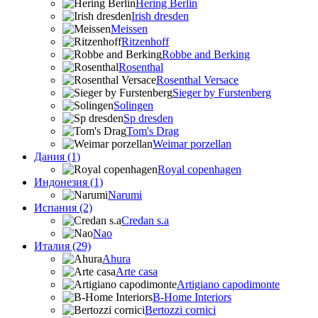
Hering Berlin
Irish dresden
Meissen
Ritzenhoff
Robbe and Berking
Rosenthal
Rosenthal Versace
Sieger by Furstenberg
Solingen
Sp dresden
Tom's Drag
Weimar porzellan
Дания (1)
Royal copenhagen
Индонезия (1)
Narumi
Испания (2)
Credan s.a
Nao
Италия (29)
Ahura
Arte casa
Artigiano capodimonte
B-Home Interiors
Bertozzi cornici