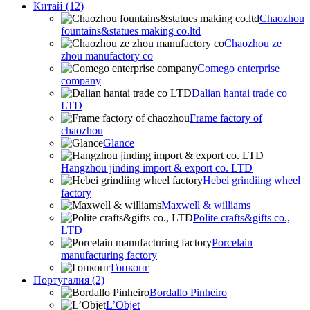
Китай (12)
Chaozhou
fountains&statues making co.ltd
Chaozhou ze
zhou manufactory co
Comego enterprise
company
Dalian hantai trade co
LTD
Frame factory of
chaozhou
Glance
Hangzhou jinding import & export co. LTD
Hebei grindiing wheel
factory
Maxwell & williams
Polite crafts&gifts co.,
LTD
Porcelain
manufacturing factory
Гонконг
Португалия (2)
Bordallo Pinheiro
L’Objet