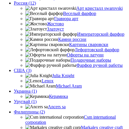
Россия (12)
Арт кристалл swarovski
Веселый фарфор
Гравюра арт
Жостово
Златоуст
Императорский фарфор
Камни россии
Картины сваровски
Лефортовский фарфор
Офорты на латуни
Подарочные наборы
Фарфор ручной работы
США (3)
Julia Knight
Lenox
Michael Aram
Украина (1)
Керамика
Уругвай (1)
Ancers sa
Филиппины (2)
Csm international
corporation
Markalex creative craft