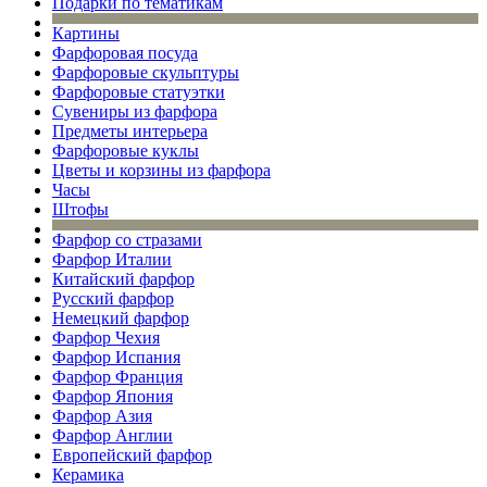
Подарки по тематикам
Картины
Фарфоровая посуда
Фарфоровые скульптуры
Фарфоровые статуэтки
Сувениры из фарфора
Предметы интерьера
Фарфоровые куклы
Цветы и корзины из фарфора
Часы
Штофы
Фарфор со стразами
Фарфор Италии
Китайский фарфор
Русский фарфор
Немецкий фарфор
Фарфор Чехия
Фарфор Испания
Фарфор Франция
Фарфор Япония
Фарфор Азия
Фарфор Англии
Европейский фарфор
Керамика