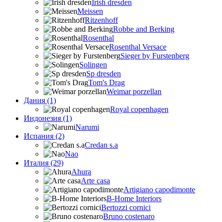
Irish dresden
Meissen
Ritzenhoff
Robbe and Berking
Rosenthal
Rosenthal Versace
Sieger by Furstenberg
Solingen
Sp dresden
Tom's Drag
Weimar porzellan
Дания (1)
Royal copenhagen
Индонезия (1)
Narumi
Испания (2)
Credan s.a
Nao
Италия (29)
Ahura
Arte casa
Artigiano capodimonte
B-Home Interiors
Bertozzi cornici
Bruno costenaro