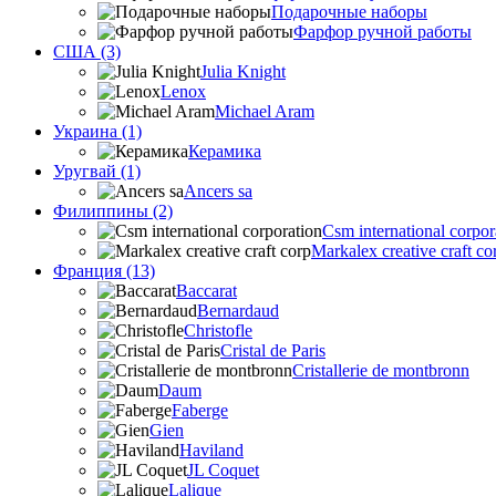
Подарочные наборы
Фарфор ручной работы
США (3)
Julia Knight
Lenox
Michael Aram
Украина (1)
Керамика
Уругвай (1)
Ancers sa
Филиппины (2)
Csm international corpor
Markalex creative craft co
Франция (13)
Baccarat
Bernardaud
Christofle
Cristal de Paris
Cristallerie de montbronn
Daum
Faberge
Gien
Haviland
JL Coquet
Lalique