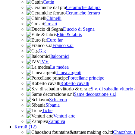
Cattin
Ceramiche dal pra
Ceramiche ferraro
Chinelli
Cre art
Duccio di Segna
Elite & fabris
Euro far
Franco s.r.l
G.g
Italcornici
IVV
La medea
Linea argenti
Porcellane principe
Roberto cavalli
S.v. di sabadin vittorio
Same decorazione s.r.l
Schiavon
Sibania
Tiche
Venturi arte
Zampiva
Китай (12)
Chaozhou f