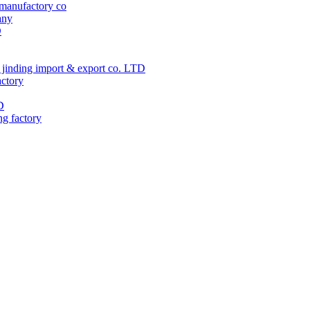
manufactory co
any
D
jinding import & export co. LTD
actory
D
ng factory