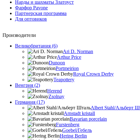
Нарды и шахматы Златоуст
Фарфор Pavone
Партнерская программа
Для оптовиков
Производители
Великобритания (6)
Ari D. Norman
Arthur Price
Dunoon
Portmeirion
Royal Crown Derby
Teapottery
Венгрия (2)
Herend
Zsolnay
Германия (17)
Albert Stahl/Альбеpт Ш
Arnstadt kristall
Bavarian porcelain
Furstenberg
Goebel/Гебель
Hering Berlin