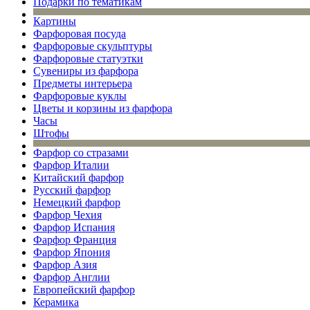
Подарки по тематикам
Картины
Фарфоровая посуда
Фарфоровые скульптуры
Фарфоровые статуэтки
Сувениры из фарфора
Предметы интерьера
Фарфоровые куклы
Цветы и корзины из фарфора
Часы
Штофы
Фарфор со стразами
Фарфор Италии
Китайский фарфор
Русский фарфор
Немецкий фарфор
Фарфор Чехия
Фарфор Испания
Фарфор Франция
Фарфор Япония
Фарфор Азия
Фарфор Англии
Европейский фарфор
Керамика