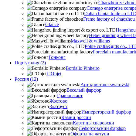
Chaozhou ze zhou 
Comego enterprise comp
Dalian hantai trade co LT
Frame factory of chaozhou
Glance
Hangzhou 
Hebei grindiing wheel f
Maxwell & williams
Polite crafts&gifts co., LT
Porcelain manufacturi
Гонконг
Португалия (2)
Bordallo Pinheiro
L’Objet
Россия (12)
Арт кристалл swarovski
Веселый фарфор
Гравюра арт
Жостово
Златоуст
Императорский фарфор
Камни россии
Картины сваровски
Лефортовский фарфор
Офорты на латуни