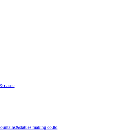
 & c. snc
ountains&statues making co.ltd