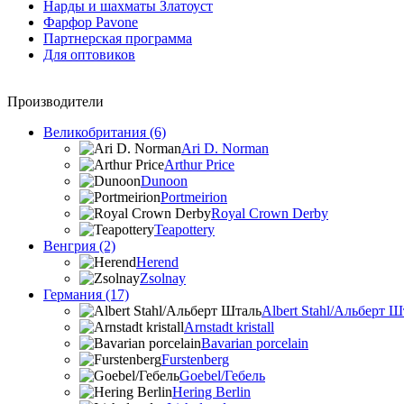
Нарды и шахматы Златоуст
Фарфор Pavone
Партнерская программа
Для оптовиков
Производители
Великобритания (6)
Ari D. Norman
Arthur Price
Dunoon
Portmeirion
Royal Crown Derby
Teapottery
Венгрия (2)
Herend
Zsolnay
Германия (17)
Albert Stahl/Альбеpт Ш
Arnstadt kristall
Bavarian porcelain
Furstenberg
Goebel/Гебель
Hering Berlin