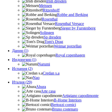
Irish dresden
Meissen
Ritzenhoff
Robbe and Berking
Rosenthal
Rosenthal Versace
Sieger by Furstenberg
Solingen
Sp dresden
Tom's Drag
Weimar porzellan
Дания (1)
Royal copenhagen
Индонезия (1)
Narumi
Испания (2)
Credan s.a
Nao
Италия (29)
Ahura
Arte casa
Artigiano capodimonte
B-Home Interiors
Bertozzi cornici
Bruno costenaro