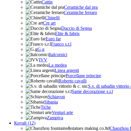
Cattin
Ceramiche dal pra
Ceramiche ferraro
Chinelli
Cre art
Duccio di Segna
Elite & fabris
Euro far
Franco s.r.l
G.g
Italcornici
IVV
La medea
Linea argenti
Porcellane principe
Roberto cavalli
S.v. di sabadin vittorio
Same decorazione s.r.l
Schiavon
Sibania
Tiche
Venturi arte
Zampiva
Китай (12)
Chaozhou f