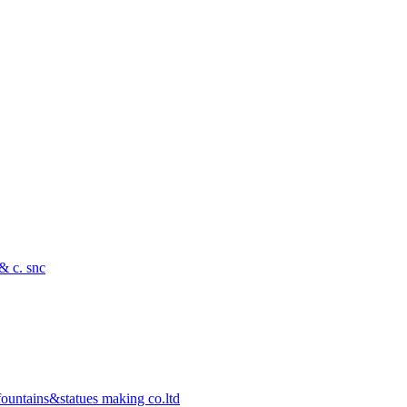
 & c. snc
ountains&statues making co.ltd