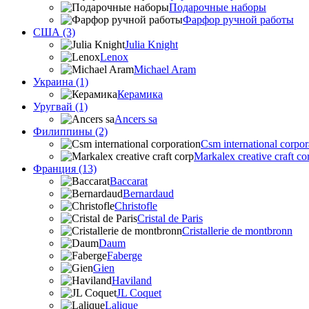
Подарочные наборы
Фарфор ручной работы
США (3)
Julia Knight
Lenox
Michael Aram
Украина (1)
Керамика
Уругвай (1)
Ancers sa
Филиппины (2)
Csm international corpor
Markalex creative craft co
Франция (13)
Baccarat
Bernardaud
Christofle
Cristal de Paris
Cristallerie de montbronn
Daum
Faberge
Gien
Haviland
JL Coquet
Lalique