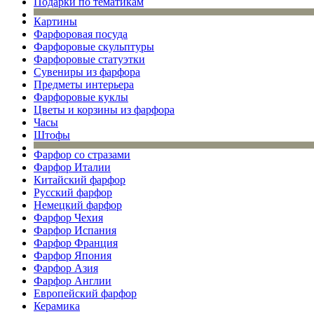
Подарки по тематикам
Картины
Фарфоровая посуда
Фарфоровые скульптуры
Фарфоровые статуэтки
Сувениры из фарфора
Предметы интерьера
Фарфоровые куклы
Цветы и корзины из фарфора
Часы
Штофы
Фарфор со стразами
Фарфор Италии
Китайский фарфор
Русский фарфор
Немецкий фарфор
Фарфор Чехия
Фарфор Испания
Фарфор Франция
Фарфор Япония
Фарфор Азия
Фарфор Англии
Европейский фарфор
Керамика