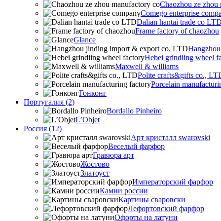
Chaozhou ze zhou 
Comego enterprise comp
Dalian hantai trade co LT
Frame factory of chaozhou
Glance
Hangzhou 
Hebei grindiing wheel f
Maxwell & williams
Polite crafts&gifts co., LT
Porcelain manufacturi
Гонконг
Португалия (2)
Bordallo Pinheiro
L’Objet
Россия (12)
Арт кристалл swarovski
Веселый фарфор
Гравюра арт
Жостово
Златоуст
Императорский фарфор
Камни россии
Картины сваровски
Лефортовский фарфор
Офорты на латуни