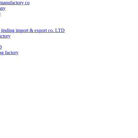
manufactory co
any
D
jinding import & export co. LTD
actory
D
ng factory