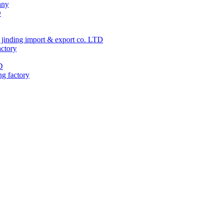
any
D
jinding import & export co. LTD
actory
D
ng factory