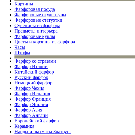
Картины
Фарфоровая посуда
Фарфоровые скульптуры
Фарфоровые статуэтки
Сувениры из фарфора
Предметы интерьера
Фарфоровые куклы
Цветы и корзины из фарфора
Часы
Штофы
Фарфор со стразами
Фарфор Италии
Китайский фарфор
Русский фарфор
Немецкий фарфор
Фарфор Чехия
Фарфор Испания
Фарфор Франция
Фарфор Япония
Фарфор Азия
Фарфор Англии
Европейский фарфор
Керамика
Нарды и шахматы Златоуст