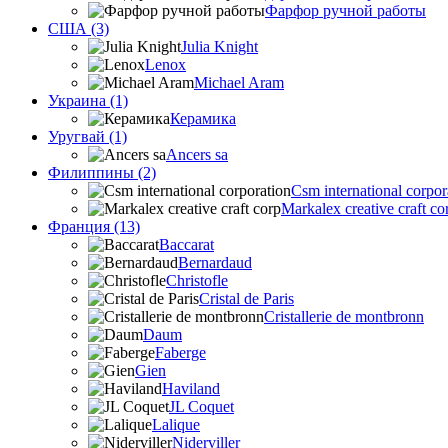
Фарфор ручной работы
США (3)
Julia Knight
Lenox
Michael Aram
Украина (1)
Керамика
Уругвай (1)
Ancers sa
Филиппины (2)
Csm international corpor
Markalex creative craft co
Франция (13)
Baccarat
Bernardaud
Christofle
Cristal de Paris
Cristallerie de montbronn
Daum
Faberge
Gien
Haviland
JL Coquet
Lalique
Niderviller