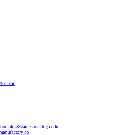
 & c. snc
ountains&statues making co.ltd
manufactory co