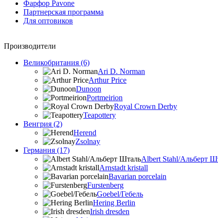
Фарфор Pavone
Партнерская программа
Для оптовиков
Производители
Великобритания (6)
Ari D. Norman
Arthur Price
Dunoon
Portmeirion
Royal Crown Derby
Teapottery
Венгрия (2)
Herend
Zsolnay
Германия (17)
Albert Stahl/Альбеpт Ш
Arnstadt kristall
Bavarian porcelain
Furstenberg
Goebel/Гебель
Hering Berlin
Irish dresden