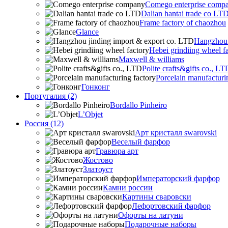
Comego enterprise comp
Dalian hantai trade co LT
Frame factory of chaozhou
Glance
Hangzhou 
Hebei grindiing wheel f
Maxwell & williams
Polite crafts&gifts co., LT
Porcelain manufacturi
Гонконг
Португалия (2)
Bordallo Pinheiro
L’Objet
Россия (12)
Арт кристалл swarovski
Веселый фарфор
Гравюра арт
Жостово
Златоуст
Императорский фарфор
Камни россии
Картины сваровски
Лефортовский фарфор
Офорты на латуни
Подарочные наборы