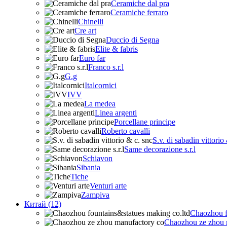
Ceramiche dal pra
Ceramiche ferraro
Chinelli
Cre art
Duccio di Segna
Elite & fabris
Euro far
Franco s.r.l
G.g
Italcornici
IVV
La medea
Linea argenti
Porcellane principe
Roberto cavalli
S.v. di sabadin vittorio
Same decorazione s.r.l
Schiavon
Sibania
Tiche
Venturi arte
Zampiva
Китай (12)
Chaozhou f
Chaozhou ze zhou 