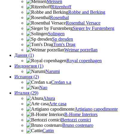
Meissen
Ritzenhoff
Robbe and Berking
Rosenthal
Rosenthal Versace
Sieger by Furstenberg
Solingen
Sp dresden
Tom's Drag
Weimar porzellan
Дания (1)
Royal copenhagen
Индонезия (1)
Narumi
Испания (2)
Credan s.a
Nao
Италия (29)
Ahura
Arte casa
Artigiano capodimonte
B-Home Interiors
Bertozzi cornici
Bruno costenaro
Cattin