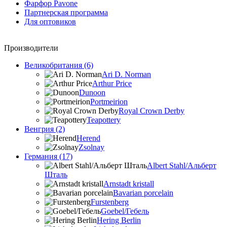
Фарфор Pavone
Партнерская программа
Для оптовиков
Производители
Великобритания (6)
Ari D. Norman
Arthur Price
Dunoon
Portmeirion
Royal Crown Derby
Teapottery
Венгрия (2)
Herend
Zsolnay
Германия (17)
Albert Stahl/Альбеpт
Шталь
Arnstadt kristall
Bavarian porcelain
Furstenberg
Goebel/Гебель
Hering Berlin