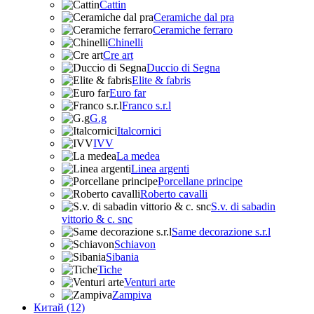
Cattin
Ceramiche dal pra
Ceramiche ferraro
Chinelli
Cre art
Duccio di Segna
Elite & fabris
Euro far
Franco s.r.l
G.g
Italcornici
IVV
La medea
Linea argenti
Porcellane principe
Roberto cavalli
S.v. di sabadin
vittorio & c. snc
Same decorazione s.r.l
Schiavon
Sibania
Tiche
Venturi arte
Zampiva
Китай (12)