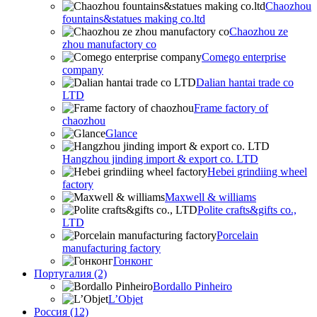
Chaozhou
fountains&statues making co.ltd
Chaozhou ze
zhou manufactory co
Comego enterprise
company
Dalian hantai trade co
LTD
Frame factory of
chaozhou
Glance
Hangzhou jinding import & export co. LTD
Hebei grindiing wheel
factory
Maxwell & williams
Polite crafts&gifts co.,
LTD
Porcelain
manufacturing factory
Гонконг
Португалия (2)
Bordallo Pinheiro
L’Objet
Россия (12)