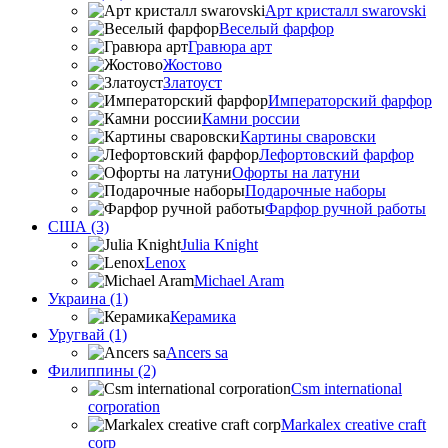
Арт кристалл swarovski
Веселый фарфор
Гравюра арт
Жостово
Златоуст
Императорский фарфор
Камни россии
Картины сваровски
Лефортовский фарфор
Офорты на латуни
Подарочные наборы
Фарфор ручной работы
США (3)
Julia Knight
Lenox
Michael Aram
Украина (1)
Керамика
Уругвай (1)
Ancers sa
Филиппины (2)
Csm international
corporation
Markalex creative craft
corp