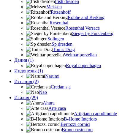
Irish dresden
Meissen
Ritzenhoff
Robbe and Berking
Rosenthal
Rosenthal Versace
Sieger by Furstenberg
Solingen
Sp dresden
Tom's Drag
Weimar porzellan
Дания (1)
Royal copenhagen
Индонезия (1)
Narumi
Испания (2)
Credan s.a
Nao
Италия (29)
Ahura
Arte casa
Artigiano capodimonte
B-Home Interiors
Bertozzi cornici
Bruno costenaro