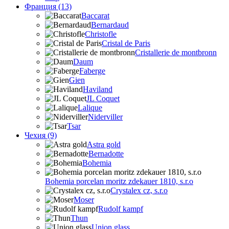
Франция (13)
Baccarat
Bernardaud
Christofle
Cristal de Paris
Cristallerie de montbronn
Daum
Faberge
Gien
Haviland
JL Coquet
Lalique
Niderviller
Tsar
Чехия (9)
Astra gold
Bernadotte
Bohemia
Bohemia porcelan moritz zdekauer 1810, s.r.o
Crystalex cz, s.r.o
Moser
Rudolf kampf
Thun
Union glass