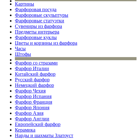
Картины
Фарфоровая посуда
Фарфоровые скульптуры
Фарфоровые статуэтки
Сувениры из фарфора
Предметы интерьера
Фарфоровые куклы
Цветы и корзины из фарфора
Часы
Штофы
Фарфор со стразами
Фарфор Италии
Китайский фарфор
Русский фарфор
Немецкий фарфор
Фарфор Чехия
Фарфор Испания
Фарфор Франция
Фарфор Япония
Фарфор Азия
Фарфор Англии
Европейский фарфор
Керамика
Нарды и шахматы Златоуст