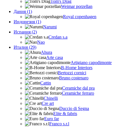
Tom's Drag
Weimar porzellan
Дания (1)
Royal copenhagen
Индонезия (1)
Narumi
Испания (2)
Credan s.a
Nao
Италия (29)
Ahura
Arte casa
Artigiano capodimonte
B-Home Interiors
Bertozzi cornici
Bruno costenaro
Cattin
Ceramiche dal pra
Ceramiche ferraro
Chinelli
Cre art
Duccio di Segna
Elite & fabris
Euro far
Franco s.r.l