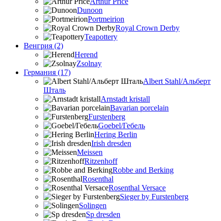
Arthur Price
Dunoon
Portmeirion
Royal Crown Derby
Teapottery
Венгрия (2)
Herend
Zsolnay
Германия (17)
Albert Stahl/Альбеpт
Шталь
Arnstadt kristall
Bavarian porcelain
Furstenberg
Goebel/Гебель
Hering Berlin
Irish dresden
Meissen
Ritzenhoff
Robbe and Berking
Rosenthal
Rosenthal Versace
Sieger by Furstenberg
Solingen
Sp dresden