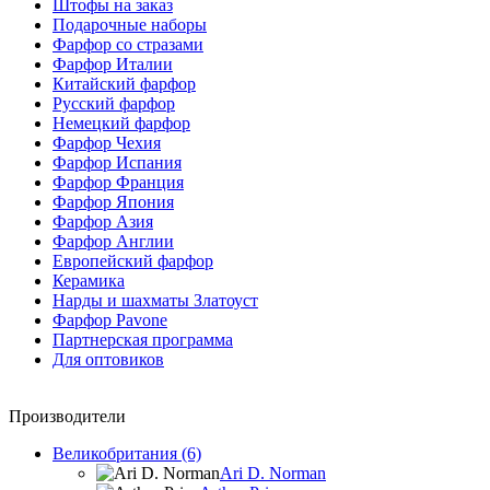
Штофы на заказ
Подарочные наборы
Фарфор со стразами
Фарфор Италии
Китайский фарфор
Русский фарфор
Немецкий фарфор
Фарфор Чехия
Фарфор Испания
Фарфор Франция
Фарфор Япония
Фарфор Азия
Фарфор Англии
Европейский фарфор
Керамика
Нарды и шахматы Златоуст
Фарфор Pavone
Партнерская программа
Для оптовиков
Производители
Великобритания (6)
Ari D. Norman