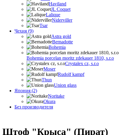
Haviland
JL Coquet
Lalique
Niderviller
Tsar
Чехия (9)
Astra gold
Bernadotte
Bohemia
Bohemia porcelan moritz zdekauer 1810, s.r.o
Crystalex cz, s.r.o
Moser
Rudolf kampf
Thun
Union glass
Япония (2)
Noritake
Okura
Без производителя
Штоф "Крыса" (Пират)