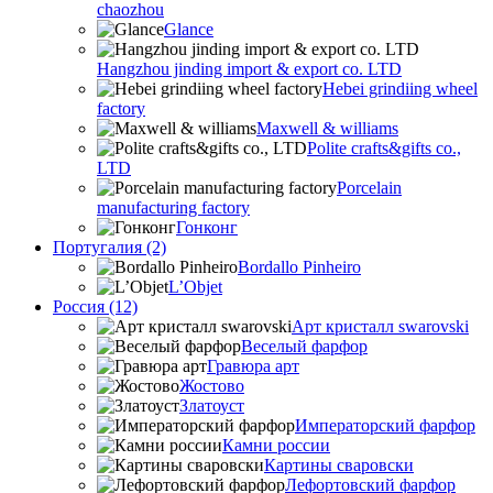
chaozhou
Glance
Hangzhou jinding import & export co. LTD
Hebei grindiing wheel
factory
Maxwell & williams
Polite crafts&gifts co.,
LTD
Porcelain
manufacturing factory
Гонконг
Португалия (2)
Bordallo Pinheiro
L’Objet
Россия (12)
Арт кристалл swarovski
Веселый фарфор
Гравюра арт
Жостово
Златоуст
Императорский фарфор
Камни россии
Картины сваровски
Лефортовский фарфор