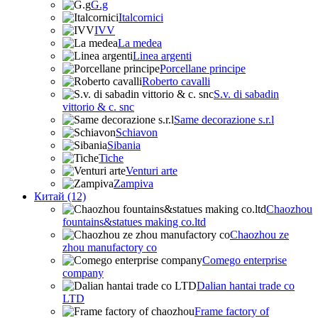
G.g
Italcornici
IVV
La medea
Linea argenti
Porcellane principe
Roberto cavalli
S.v. di sabadin
vittorio & c. snc
Same decorazione s.r.l
Schiavon
Sibania
Tiche
Venturi arte
Zampiva
Китай (12)
Chaozhou
fountains&statues making co.ltd
Chaozhou ze
zhou manufactory co
Comego enterprise
company
Dalian hantai trade co
LTD
Frame factory of