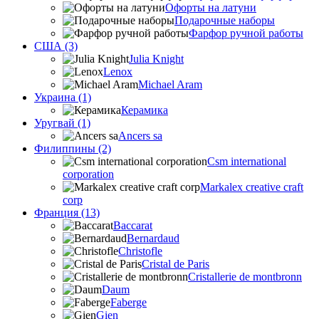
Офорты на латуни
Подарочные наборы
Фарфор ручной работы
США (3)
Julia Knight
Lenox
Michael Aram
Украина (1)
Керамика
Уругвай (1)
Ancers sa
Филиппины (2)
Csm international
corporation
Markalex creative craft
corp
Франция (13)
Baccarat
Bernardaud
Christofle
Cristal de Paris
Cristallerie de montbronn
Daum
Faberge
Gien