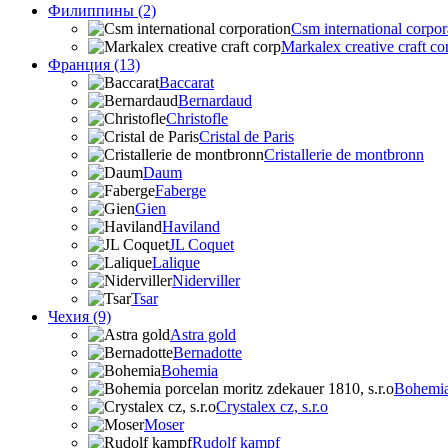
Филиппины (2)
Csm international corpor
Markalex creative craft co
Франция (13)
Baccarat
Bernardaud
Christofle
Cristal de Paris
Cristallerie de montbronn
Daum
Faberge
Gien
Haviland
JL Coquet
Lalique
Niderviller
Tsar
Чехия (9)
Astra gold
Bernadotte
Bohemia
Bohemia 
Crystalex cz, s.r.o
Moser
Rudolf kampf