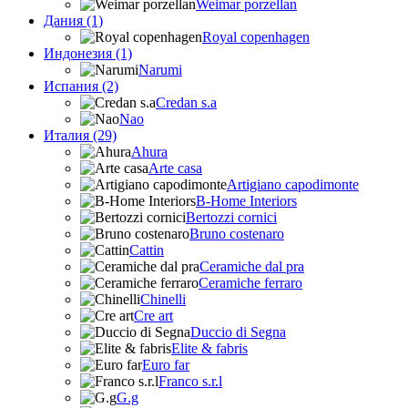
Weimar porzellan
Дания (1)
Royal copenhagen
Индонезия (1)
Narumi
Испания (2)
Credan s.a
Nao
Италия (29)
Ahura
Arte casa
Artigiano capodimonte
B-Home Interiors
Bertozzi cornici
Bruno costenaro
Cattin
Ceramiche dal pra
Ceramiche ferraro
Chinelli
Cre art
Duccio di Segna
Elite & fabris
Euro far
Franco s.r.l
G.g