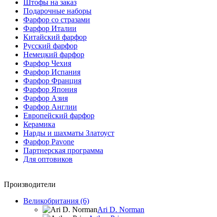
Штофы на заказ
Подарочные наборы
Фарфор со стразами
Фарфор Италии
Китайский фарфор
Русский фарфор
Немецкий фарфор
Фарфор Чехия
Фарфор Испания
Фарфор Франция
Фарфор Япония
Фарфор Азия
Фарфор Англии
Европейский фарфор
Керамика
Нарды и шахматы Златоуст
Фарфор Pavone
Партнерская программа
Для оптовиков
Производители
Великобритания (6)
Ari D. Norman