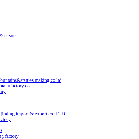
 & c. snc
ountains&statues making co.ltd
manufactory co
any
D
jinding import & export co. LTD
actory
D
ng factory