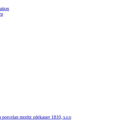
ation
rp
porcelan moritz zdekauer 1810, s.r.o