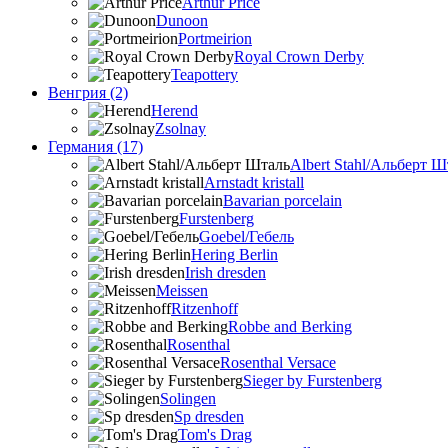
Arthur Price
Dunoon
Portmeirion
Royal Crown Derby
Teapottery
Венгрия (2)
Herend
Zsolnay
Германия (17)
Albert Stahl/Альбеpт Ш
Arnstadt kristall
Bavarian porcelain
Furstenberg
Goebel/Гебель
Hering Berlin
Irish dresden
Meissen
Ritzenhoff
Robbe and Berking
Rosenthal
Rosenthal Versace
Sieger by Furstenberg
Solingen
Sp dresden
Tom's Drag