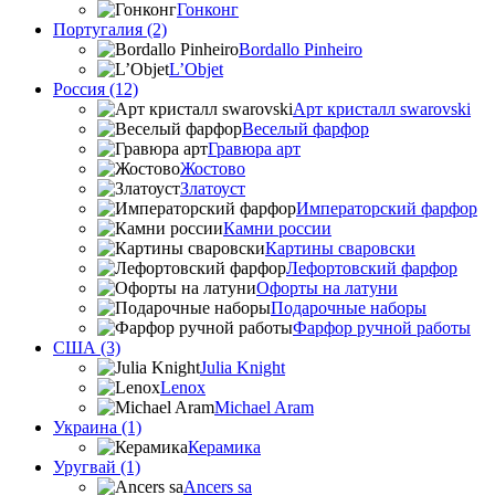
Гонконг
Португалия (2)
Bordallo Pinheiro
L’Objet
Россия (12)
Арт кристалл swarovski
Веселый фарфор
Гравюра арт
Жостово
Златоуст
Императорский фарфор
Камни россии
Картины сваровски
Лефортовский фарфор
Офорты на латуни
Подарочные наборы
Фарфор ручной работы
США (3)
Julia Knight
Lenox
Michael Aram
Украина (1)
Керамика
Уругвай (1)
Ancers sa