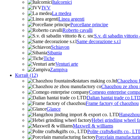
Italcornici
IVV
La medea
Linea argenti
Porcellane principe
Roberto cavalli
S.v. di sabadin vittorio
Same decorazione s.r.l
Schiavon
Sibania
Tiche
Venturi arte
Zampiva
Китай (12)
Chaozhou f
Chaozhou ze zhou 
Comego enterprise comp
Dalian hantai trade co LT
Frame factory of chaozhou
Glance
Hangzhou 
Hebei grindiing wheel f
Maxwell & williams
Polite crafts&gifts co., LT
Porcelain manufacturi