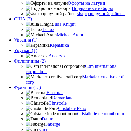
Офорты на латуни
Подарочные наборы
Фарфор ручной работы
США (3)
Julia Knight
Lenox
Michael Aram
Украина (1)
Керамика
Уругвай (1)
Ancers sa
Филиппины (2)
Csm international
corporation
Markalex creative craft
corp
Франция (13)
Baccarat
Bernardaud
Christofle
Cristal de Paris
Cristallerie de montbronn
Daum
Faberge
Gien