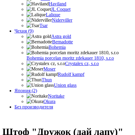
Haviland
JL Coquet
Lalique
Niderviller
Tsar
Чехия (9)
Astra gold
Bernadotte
Bohemia
Bohemia porcelan moritz zdekauer 1810, s.r.o
Crystalex cz, s.r.o
Moser
Rudolf kampf
Thun
Union glass
Япония (2)
Noritake
Okura
Без производителя
Штоф "Дружок (дай лапу)"