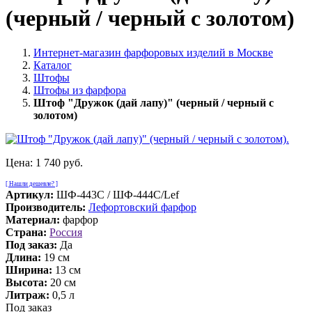
(черный / черный с золотом)
Интернет-магазин фарфоровых изделий в Москве
Каталог
Штофы
Штофы из фарфора
Штоф "Дружок (дай лапу)" (черный / черный с
золотом)
Цена:
1 740 руб.
[ Нашли дешевле? ]
Артикул:
ШФ-443С / ШФ-444С/Lef
Производитель:
Лефортовский фарфор
Материал:
фарфор
Страна:
Россия
Под заказ:
Да
Длина:
19 см
Ширина:
13 см
Высота:
20 см
Литраж:
0,5 л
Под заказ