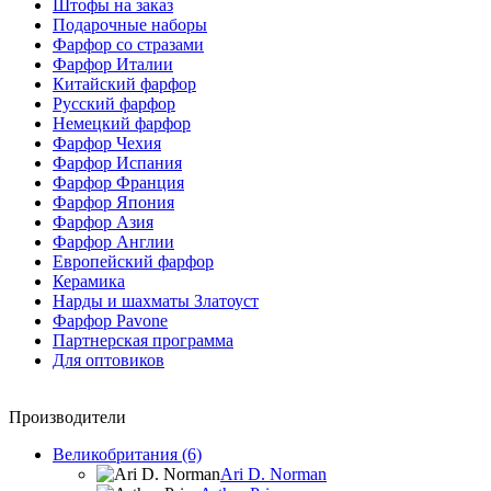
Штофы на заказ
Подарочные наборы
Фарфор со стразами
Фарфор Италии
Китайский фарфор
Русский фарфор
Немецкий фарфор
Фарфор Чехия
Фарфор Испания
Фарфор Франция
Фарфор Япония
Фарфор Азия
Фарфор Англии
Европейский фарфор
Керамика
Нарды и шахматы Златоуст
Фарфор Pavone
Партнерская программа
Для оптовиков
Производители
Великобритания (6)
Ari D. Norman