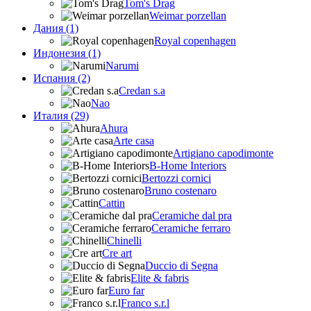
Tom's Drag
Weimar porzellan
Дания (1)
Royal copenhagen
Индонезия (1)
Narumi
Испания (2)
Credan s.a
Nao
Италия (29)
Ahura
Arte casa
Artigiano capodimonte
B-Home Interiors
Bertozzi cornici
Bruno costenaro
Cattin
Ceramiche dal pra
Ceramiche ferraro
Chinelli
Cre art
Duccio di Segna
Elite & fabris
Euro far
Franco s.r.l