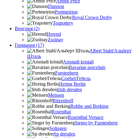
Arthur Price
Dunoon
Portmeirion
Royal Crown Derby
Teapottery
Венгрия (2)
Herend
Zsolnay
Германия (17)
Albert Stahl/Альбеpт
Шталь
Arnstadt kristall
Bavarian porcelain
Furstenberg
Goebel/Гебель
Hering Berlin
Irish dresden
Meissen
Ritzenhoff
Robbe and Berking
Rosenthal
Rosenthal Versace
Sieger by Furstenberg
Solingen
Sp dresden