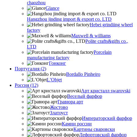
chaozhou
Glance
Hangzhou jinding import & export co. LTD
Hebei grindiing wheel
factory
Maxwell & williams
Polite crafts&gifts co.,
LTD
Porcelain
manufacturing factory
Гонконг
Португалия (2)
Bordallo Pinheiro
L’Objet
Россия (12)
Арт кристалл swarovski
Веселый фарфор
Гравюра арт
Жостово
Златоуст
Императорский фарфор
Камни россии
Картины сваровски
Лефортовский фарфор