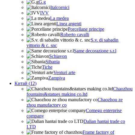
G.g
Italcornici
IVV
La medea
Linea argenti
Porcellane principe
Roberto cavalli
S.v. di sabadin
vittorio & c. snc
Same decorazione s.r.l
Schiavon
Sibania
Tiche
Venturi arte
Zampiva
Китай (12)
Chaozhou
fountains&statues making co.ltd
Chaozhou ze
zhou manufactory co
Comego enterprise
company
Dalian hantai trade co
LTD
Frame factory of