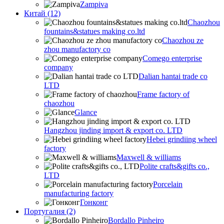
Zampiva
Китай (12)
Chaozhou
fountains&statues making co.ltd
Chaozhou ze
zhou manufactory co
Comego enterprise
company
Dalian hantai trade co
LTD
Frame factory of
chaozhou
Glance
Hangzhou jinding import & export co. LTD
Hebei grindiing wheel
factory
Maxwell & williams
Polite crafts&gifts co.,
LTD
Porcelain
manufacturing factory
Гонконг
Португалия (2)
Bordallo Pinheiro