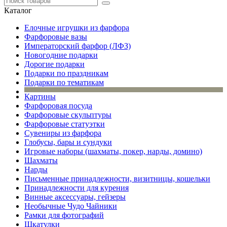
Каталог
Елочные игрушки из фарфора
Фарфоровые вазы
Императорский фарфор (ЛФЗ)
Новогодние подарки
Дорогие подарки
Подарки по праздникам
Подарки по тематикам
Картины
Фарфоровая посуда
Фарфоровые скульптуры
Фарфоровые статуэтки
Сувениры из фарфора
Глобусы, бары и сундуки
Игровые наборы (шахматы, покер, нарды, домино)
Шахматы
Нарды
Письменные принадлежности, визитницы, кошельки
Принадлежности для курения
Винные аксессуары, гейзеры
Необычные Чудо Чайники
Рамки для фотографий
Шкатулки