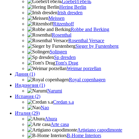
Goebel/Гебель
Hering Berlin
Irish dresden
Meissen
Ritzenhoff
Robbe and Berking
Rosenthal
Rosenthal Versace
Sieger by Furstenberg
Solingen
Sp dresden
Tom's Drag
Weimar porzellan
Дания (1)
Royal copenhagen
Индонезия (1)
Narumi
Испания (2)
Credan s.a
Nao
Италия (29)
Ahura
Arte casa
Artigiano capodimonte
B-Home Interiors