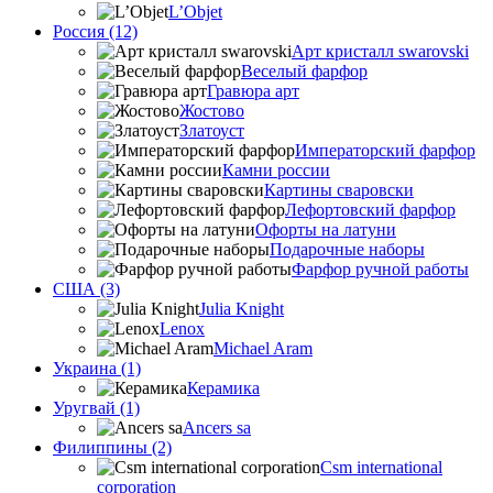
L’Objet
Россия (12)
Арт кристалл swarovski
Веселый фарфор
Гравюра арт
Жостово
Златоуст
Императорский фарфор
Камни россии
Картины сваровски
Лефортовский фарфор
Офорты на латуни
Подарочные наборы
Фарфор ручной работы
США (3)
Julia Knight
Lenox
Michael Aram
Украина (1)
Керамика
Уругвай (1)
Ancers sa
Филиппины (2)
Csm international
corporation