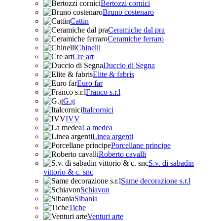
Bertozzi cornici
Bruno costenaro
Cattin
Ceramiche dal pra
Ceramiche ferraro
Chinelli
Cre art
Duccio di Segna
Elite & fabris
Euro far
Franco s.r.l
G.g
Italcornici
IVV
La medea
Linea argenti
Porcellane principe
Roberto cavalli
S.v. di sabadin
vittorio & c. snc
Same decorazione s.r.l
Schiavon
Sibania
Tiche
Venturi arte