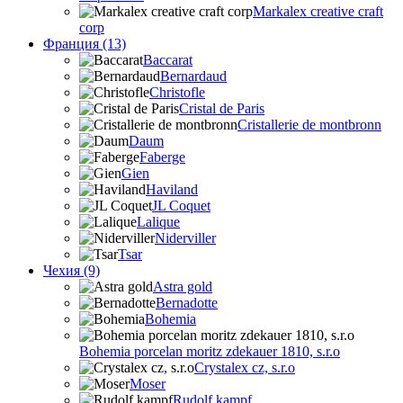
Markalex creative craft
corp
Франция (13)
Baccarat
Bernardaud
Christofle
Cristal de Paris
Cristallerie de montbronn
Daum
Faberge
Gien
Haviland
JL Coquet
Lalique
Niderviller
Tsar
Чехия (9)
Astra gold
Bernadotte
Bohemia
Bohemia porcelan moritz zdekauer 1810, s.r.o
Crystalex cz, s.r.o
Moser
Rudolf kampf