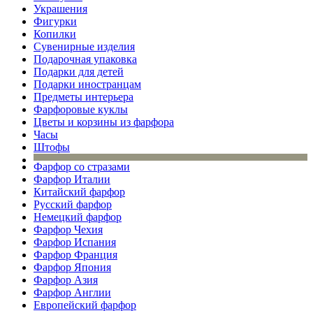
Украшения
Фигурки
Копилки
Сувенирные изделия
Подарочная упаковка
Подарки для детей
Подарки иностранцам
Предметы интерьера
Фарфоровые куклы
Цветы и корзины из фарфора
Часы
Штофы
Фарфор со стразами
Фарфор Италии
Китайский фарфор
Русский фарфор
Немецкий фарфор
Фарфор Чехия
Фарфор Испания
Фарфор Франция
Фарфор Япония
Фарфор Азия
Фарфор Англии
Европейский фарфор