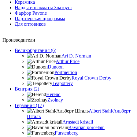
Керамика
Нарды и шахматы Златоуст
Фарфор Pavone
Партнерская программа
Для оптовиков
Производители
Великобритания (6)
Ari D. Norman
Arthur Price
Dunoon
Portmeirion
Royal Crown Derby
Teapottery
Венгрия (2)
Herend
Zsolnay
Германия (17)
Albert Stahl/Альбеpт
Шталь
Arnstadt kristall
Bavarian porcelain
Furstenberg