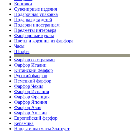
Копилки
Сувенирные изделия
Подарочная упаковка
Подарки для детей
Подарки иностранцам
Предметы интерьера
Фарфоровые куклы
Цветы и корзины из фарфора
Часы
Штофы
Фарфор со стразами
Фарфор Италии
Китайский фарфор
Русский фарфор
Немецкий фарфор
Фарфор Чехия
Фарфор Испания
Фарфор Франция
Фарфор Япония
Фарфор Азия
Фарфор Англии
Европейский фарфор
Керамика
Нарды и шахматы Златоуст