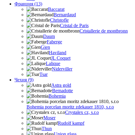
Франция (13)
Baccarat
Bernardaud
Christofle
Cristal de Paris
Cristallerie de montbronn
Daum
Faberge
Gien
Haviland
JL Coquet
Lalique
Niderviller
Tsar
Чехия (9)
Astra gold
Bernadotte
Bohemia
Bohemia porcelan moritz zdekauer 1810, s.r.o
Crystalex cz, s.r.o
Moser
Rudolf kampf
Thun
Union glass