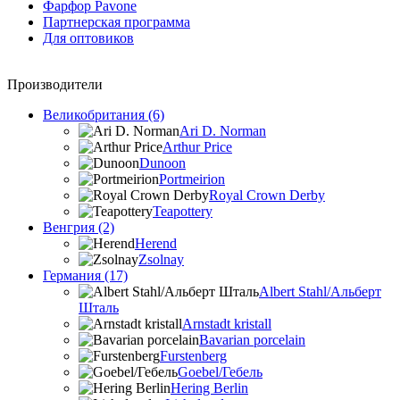
Фарфор Pavone
Партнерская программа
Для оптовиков
Производители
Великобритания (6)
Ari D. Norman
Arthur Price
Dunoon
Portmeirion
Royal Crown Derby
Teapottery
Венгрия (2)
Herend
Zsolnay
Германия (17)
Albert Stahl/Альбеpт
Шталь
Arnstadt kristall
Bavarian porcelain
Furstenberg
Goebel/Гебель
Hering Berlin