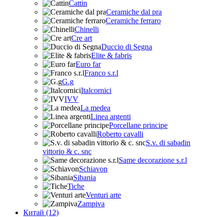
Cattin
Ceramiche dal pra
Ceramiche ferraro
Chinelli
Cre art
Duccio di Segna
Elite & fabris
Euro far
Franco s.r.l
G.g
Italcornici
IVV
La medea
Linea argenti
Porcellane principe
Roberto cavalli
S.v. di sabadin
vittorio & c. snc
Same decorazione s.r.l
Schiavon
Sibania
Tiche
Venturi arte
Zampiva
Китай (12)