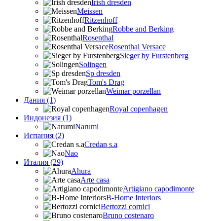
Irish dresden
Meissen
Ritzenhoff
Robbe and Berking
Rosenthal
Rosenthal Versace
Sieger by Furstenberg
Solingen
Sp dresden
Tom's Drag
Weimar porzellan
Дания (1)
Royal copenhagen
Индонезия (1)
Narumi
Испания (2)
Credan s.a
Nao
Италия (29)
Ahura
Arte casa
Artigiano capodimonte
B-Home Interiors
Bertozzi cornici
Bruno costenaro