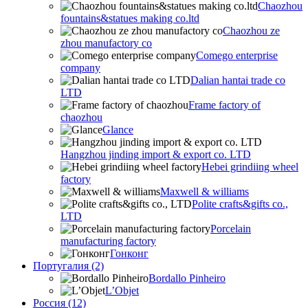
Chaozhou
fountains&statues making co.ltd
Chaozhou ze
zhou manufactory co
Comego enterprise
company
Dalian hantai trade co
LTD
Frame factory of
chaozhou
Glance
Hangzhou jinding import & export co. LTD
Hebei grindiing wheel
factory
Maxwell & williams
Polite crafts&gifts co.,
LTD
Porcelain
manufacturing factory
Гонконг
Португалия (2)
Bordallo Pinheiro
L’Objet
Россия (12)