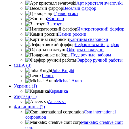
Арт кристалл swarovski
Веселый фарфор
Гравюра арт
Жостово
Златоуст
Императорский фарфор
Камни россии
Картины сваровски
Лефортовский фарфор
Офорты на латуни
Подарочные наборы
Фарфор ручной работы
США (3)
Julia Knight
Lenox
Michael Aram
Украина (1)
Керамика
Уругвай (1)
Ancers sa
Филиппины (2)
Csm international
corporation
Markalex creative craft
corp