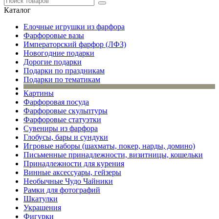
Каталог
Елочные игрушки из фарфора
Фарфоровые вазы
Императорский фарфор (ЛФЗ)
Новогодние подарки
Дорогие подарки
Подарки по праздникам
Подарки по тематикам
Картины
Фарфоровая посуда
Фарфоровые скульптуры
Фарфоровые статуэтки
Сувениры из фарфора
Глобусы, бары и сундуки
Игровые наборы (шахматы, покер, нарды, домино)
Письменные принадлежности, визитницы, кошельки
Принадлежности для курения
Винные аксессуары, гейзеры
Необычные Чудо Чайники
Рамки для фотографий
Шкатулки
Украшения
Фигурки