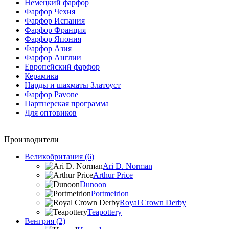
Немецкий фарфор
Фарфор Чехия
Фарфор Испания
Фарфор Франция
Фарфор Япония
Фарфор Азия
Фарфор Англии
Европейский фарфор
Керамика
Нарды и шахматы Златоуст
Фарфор Pavone
Партнерская программа
Для оптовиков
Производители
Великобритания (6)
Ari D. Norman
Arthur Price
Dunoon
Portmeirion
Royal Crown Derby
Teapottery
Венгрия (2)