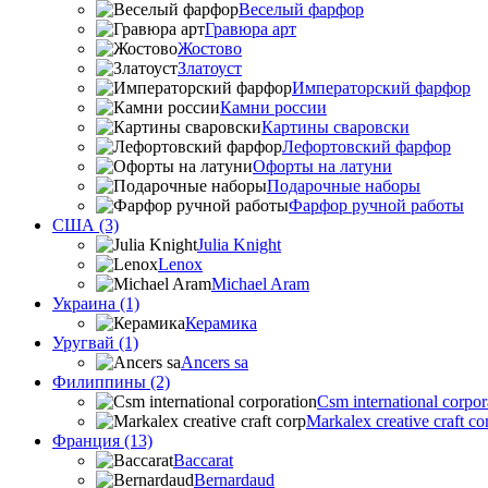
Веселый фарфор
Гравюра арт
Жостово
Златоуст
Императорский фарфор
Камни россии
Картины сваровски
Лефортовский фарфор
Офорты на латуни
Подарочные наборы
Фарфор ручной работы
США (3)
Julia Knight
Lenox
Michael Aram
Украина (1)
Керамика
Уругвай (1)
Ancers sa
Филиппины (2)
Csm international corpor
Markalex creative craft co
Франция (13)
Baccarat
Bernardaud