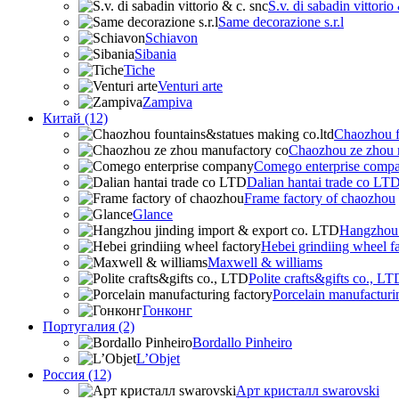
S.v. di sabadin vittorio
Same decorazione s.r.l
Schiavon
Sibania
Tiche
Venturi arte
Zampiva
Китай (12)
Chaozhou f
Chaozhou ze zhou 
Comego enterprise comp
Dalian hantai trade co LT
Frame factory of chaozhou
Glance
Hangzhou 
Hebei grindiing wheel f
Maxwell & williams
Polite crafts&gifts co., LT
Porcelain manufacturi
Гонконг
Португалия (2)
Bordallo Pinheiro
L’Objet
Россия (12)
Арт кристалл swarovski