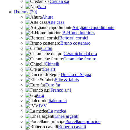
Credan s.a
Nao
Италия (29)
Ahura
Arte casa
Artigiano capodimonte
B-Home Interiors
Bertozzi cornici
Bruno costenaro
Cattin
Ceramiche dal pra
Ceramiche ferraro
Chinelli
Cre art
Duccio di Segna
Elite & fabris
Euro far
Franco s.r.l
G.g
Italcornici
IVV
La medea
Linea argenti
Porcellane principe
Roberto cavalli