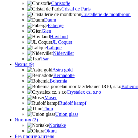
Christofle
Cristal de Paris
Cristallerie de montbronn
Daum
Faberge
Gien
Haviland
JL Coquet
Lalique
Niderviller
Tsar
Чехия (9)
Astra gold
Bernadotte
Bohemia
Bohemia 
Crystalex cz, s.r.o
Moser
Rudolf kampf
Thun
Union glass
Япония (2)
Noritake
Okura
Без производителя