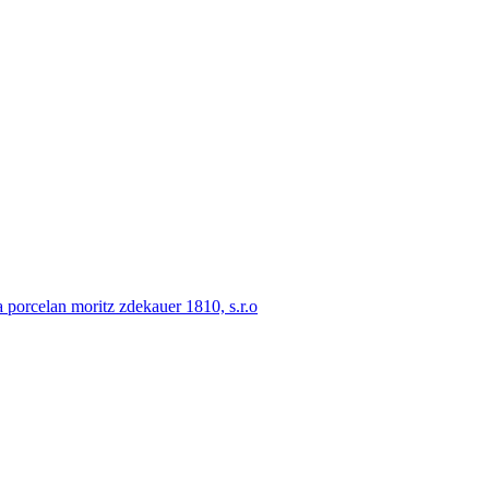
porcelan moritz zdekauer 1810, s.r.o