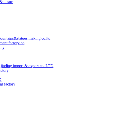
 & c. snc
ountains&statues making co.ltd
manufactory co
any
D
jinding import & export co. LTD
actory
D
ng factory