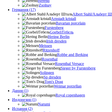
Herend
Zsolnay
Германия (17)
Albert Stahl/Альбеpт Ш
Arnstadt kristall
Bavarian porcelain
Furstenberg
Goebel/Гебель
Hering Berlin
Irish dresden
Meissen
Ritzenhoff
Robbe and Berking
Rosenthal
Rosenthal Versace
Sieger by Furstenberg
Solingen
Sp dresden
Tom's Drag
Weimar porzellan
Дания (1)
Royal copenhagen
Индонезия (1)
Narumi
Испания (2)