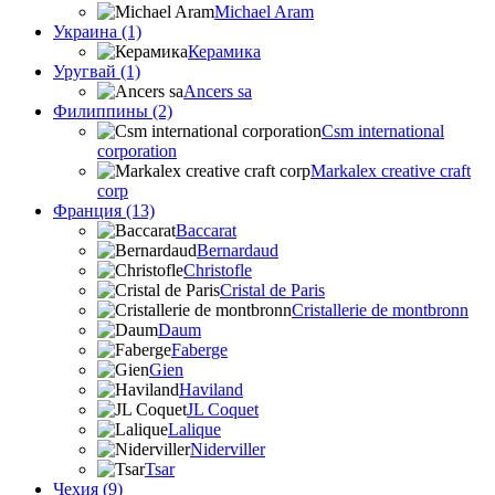
Michael Aram
Украина (1)
Керамика
Уругвай (1)
Ancers sa
Филиппины (2)
Csm international
corporation
Markalex creative craft
corp
Франция (13)
Baccarat
Bernardaud
Christofle
Cristal de Paris
Cristallerie de montbronn
Daum
Faberge
Gien
Haviland
JL Coquet
Lalique
Niderviller
Tsar
Чехия (9)