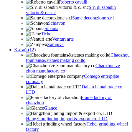
Roberto cavalli
S.v. di sabadin
vittorio & c. snc
Same decorazione s.r.l
Schiavon
Sibania
Tiche
Venturi arte
Zampiva
Китай (12)
Chaozhou
fountains&statues making co.ltd
Chaozhou ze
zhou manufactory co
Comego enterprise
company
Dalian hantai trade co
LTD
Frame factory of
chaozhou
Glance
Hangzhou jinding import & export co. LTD
Hebei grindiing wheel
factory