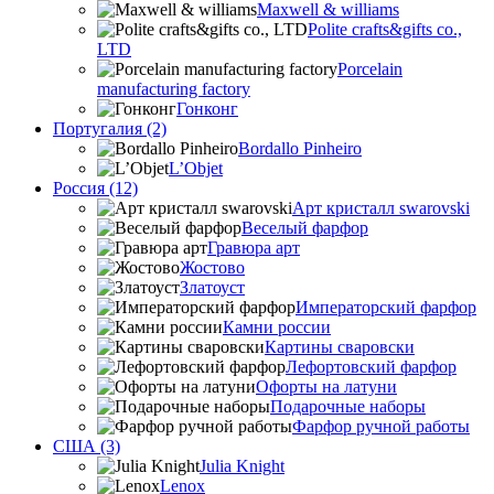
Maxwell & williams
Polite crafts&gifts co.,
LTD
Porcelain
manufacturing factory
Гонконг
Португалия (2)
Bordallo Pinheiro
L’Objet
Россия (12)
Арт кристалл swarovski
Веселый фарфор
Гравюра арт
Жостово
Златоуст
Императорский фарфор
Камни россии
Картины сваровски
Лефортовский фарфор
Офорты на латуни
Подарочные наборы
Фарфор ручной работы
США (3)
Julia Knight
Lenox