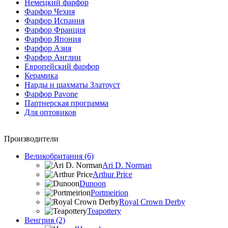
Немецкий фарфор
Фарфор Чехия
Фарфор Испания
Фарфор Франция
Фарфор Япония
Фарфор Азия
Фарфор Англии
Европейский фарфор
Керамика
Нарды и шахматы Златоуст
Фарфор Pavone
Партнерская программа
Для оптовиков
Производители
Великобритания (6)
Ari D. Norman
Arthur Price
Dunoon
Portmeirion
Royal Crown Derby
Teapottery
Венгрия (2)