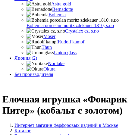
Astra gold
Bernadotte
Bohemia
Bohemia porcelan moritz zdekauer 1810, s.r.o
Crystalex cz, s.r.o
Moser
Rudolf kampf
Thun
Union glass
Япония (2)
Noritake
Okura
Без производителя
Елочная игрушка «Фонарик
Питер» (кобальт с золотом)
Интернет-магазин фарфоровых изделий в Москве
Каталог