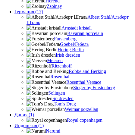
Herend
Zsolnay
Германия (17)
Albert Stahl/Альбеpт
Шталь
Arnstadt kristall
Bavarian porcelain
Furstenberg
Goebel/Гебель
Hering Berlin
Irish dresden
Meissen
Ritzenhoff
Robbe and Berking
Rosenthal
Rosenthal Versace
Sieger by Furstenberg
Solingen
Sp dresden
Tom's Drag
Weimar porzellan
Дания (1)
Royal copenhagen
Индонезия (1)
Narumi