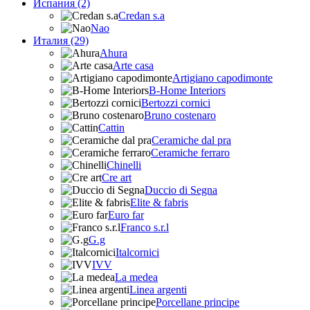
Испания (2)
Credan s.a
Nao
Италия (29)
Ahura
Arte casa
Artigiano capodimonte
B-Home Interiors
Bertozzi cornici
Bruno costenaro
Cattin
Ceramiche dal pra
Ceramiche ferraro
Chinelli
Cre art
Duccio di Segna
Elite & fabris
Euro far
Franco s.r.l
G.g
Italcornici
IVV
La medea
Linea argenti
Porcellane principe