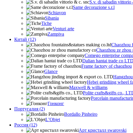
S.v. di sabadin vittorio
Same decorazione s.r.l
Schiavon
Sibania
Tiche
Venturi arte
Zampiva
Китай (12)
Chaozhou f
Chaozhou ze zhou 
Comego enterprise comp
Dalian hantai trade co LT
Frame factory of chaozhou
Glance
Hangzhou 
Hebei grindiing wheel f
Maxwell & williams
Polite crafts&gifts co., LT
Porcelain manufacturi
Гонконг
Португалия (2)
Bordallo Pinheiro
L’Objet
Россия (12)
Арт кристалл swarovski