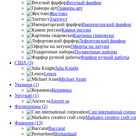
Веселый фарфор
Гравюра арт
Жостово
Златоуст
Императорский фарфор
Камни россии
Картины сваровски
Лефортовский фарфор
Офорты на латуни
Подарочные наборы
Фарфор ручной работы
США (3)
Julia Knight
Lenox
Michael Aram
Украина (1)
Керамика
Уругвай (1)
Ancers sa
Филиппины (2)
Csm international corpor
Markalex creative craft co
Франция (13)
Baccarat
Bernardaud