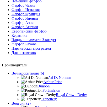
Немецкий фарфор
Фарфор Чехия
Фарфор Испания
Фарфор Франция
Фарфор Япония
Фарфор Азия
Фарфор Англии
Европейский фарфор
Керамика
Нарды и шахматы Златоуст
Фарфор Pavone
Партнерская программа
Для оптовиков
Производители
Великобритания (6)
Ari D. Norman
Arthur Price
Dunoon
Portmeirion
Royal Crown Derby
Teapottery
Венгрия (2)