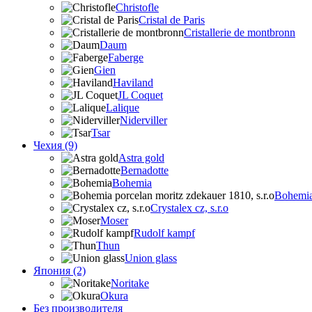
Christofle
Cristal de Paris
Cristallerie de montbronn
Daum
Faberge
Gien
Haviland
JL Coquet
Lalique
Niderviller
Tsar
Чехия (9)
Astra gold
Bernadotte
Bohemia
Bohemia 
Crystalex cz, s.r.o
Moser
Rudolf kampf
Thun
Union glass
Япония (2)
Noritake
Okura
Без производителя